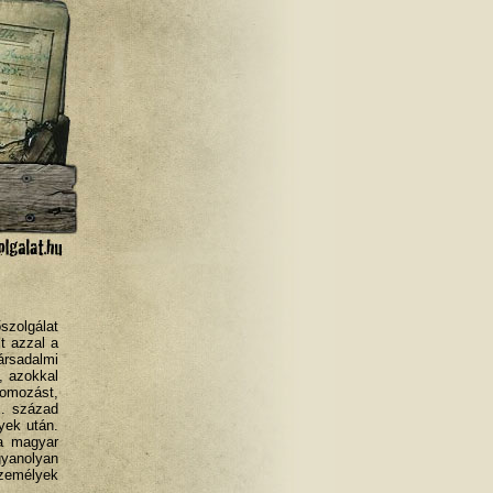
zolgálat
lt azzal a
rsadalmi
, azokkal
omozást,
X. század
yek után.
a magyar
yanolyan
zemélyek