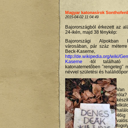
Magyar katonasírok Sonthofen
2015-04-02 11:04:49
Bajorországból érkezett az al
24-ikén, majd 38 fénykép:
Bajorországi Alpokban 
városában, pár száz méterre
Beck-Kaserne,
http://de.wikipedia.org/wiki/Ge
Kaserne
-tól található g
katonatemetőben "rengeteg" 
névvel születési és halálidőpon
Van 
róla
kész
elkü
halál
46i
val
fogol