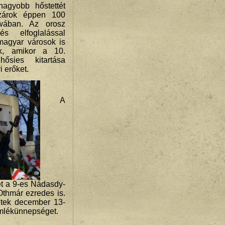
nagyobb hőstettét
szárok éppen 100
owában. Az orosz
és elfoglalással
 magyar városok is
ek, amikor a 10.
ősies kitartása
i erőket.
A
ét a 9-es Nádasdy-
thmár ezredes is.
ztek december 13-
mlékünnepséget.