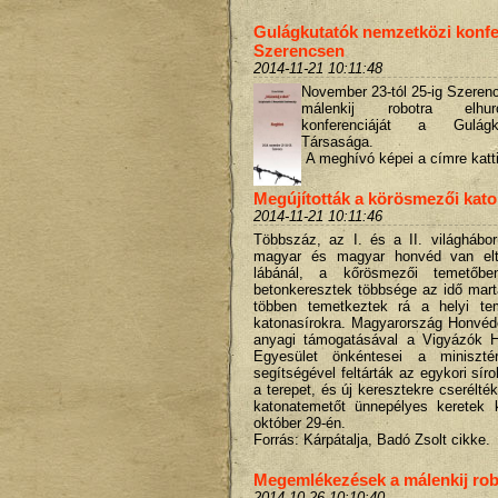
Gulágkutatók nemzetközi konfe
Szerencsen
2014-11-21 10:11:48
November 23-tól 25-ig
Szerenc
málenkij robotra elhur
konferenciáját a Gulágk
Társasága.
A meghívó képei a címre katti
Megújították a körösmezői kat
2014-11-21 10:11:46
Többszáz, az I. és a II. világhábor
magyar és magyar honvéd van elt
lábánál, a kőrösmezői temetőben
betonkeresztek többsége az idő mart
többen temetkeztek rá a helyi te
katonasírokra. Magyarország Honvéd
anyagi támogatásával a Vigyázók Ha
Egyesület önkéntesei a miniszté
segítségével feltárták az egykori síro
a terepet, és új keresztekre cserélték 
katonatemetőt ünnepélyes keretek k
október 29-én.
Forrás: Kárpátalja, Badó Zsolt cikke.
Megemlékezések a málenkij rob
2014-10-26 10:10:40