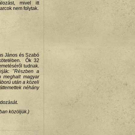
álozást, mivel itt
arcok nem folytak.
ús János és Szabó
. kötetében. Ők 32
emetéséről tudnak.
írják:
"Részben a
an meghalt magyar
áború után a közeli
 áttemettek néhány
adozását.
kban közöljük.)