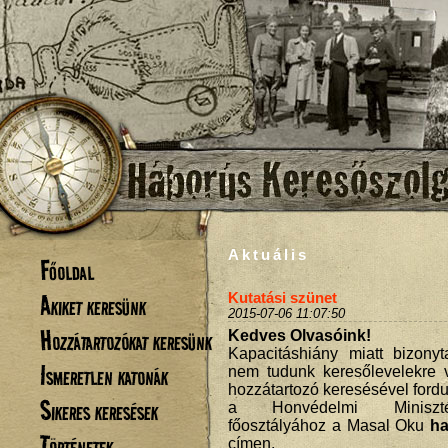
Aktuális
Főoldal
Akiket keresünk
Kutatási szünet
2015-07-06 11:07:50
Hozzátartozókat keresünk
Kedves Olvasóink!
Kapacitáshiány miatt bizonyt
Ismeretlen katonák
nem tudunk keresőlevelekre v
hozzátartozó keresésével ford
Sikeres keresések
a Honvédelmi Minisztér
főosztályához a Masal Oku
ha
Történetek
címen.