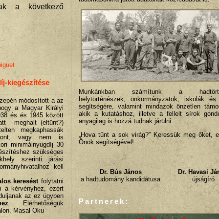
tnak a következő
iguet
j-kiegészítése
Munkánkban számítunk a hadtörtén
helytörténészek, önkormányzatok, iskolák és
özepén módosított a az
segítségére, valamint mindazok önzetlen támo
hogy a Magyar Királyi
akik a kutatáshoz, illetve a fellelt sírok gon
38 és és 1945 között
anyagilag is hozzá tudnak járulni.
latt meghalt (eltűnt?)
telten megkaphassák
„Hova tűnt a sok virág?” Keressük meg őket, e
gvont, vagy nem is
Önök segítségével!
kori minimálnyugdíj 30
gészítéshez szükséges
ely szerinti járási
ormányhivatalhoz kell
Dr. Bús János
Dr. Havasi Já
a hadtudomány kandidátusa
újságíró
alos keresést
folytatni
i a kérvényhez, ezért
rduljanak az ez ügyben
Partnerek:
hez
. Elérhetőségük
lon. Masal Oku