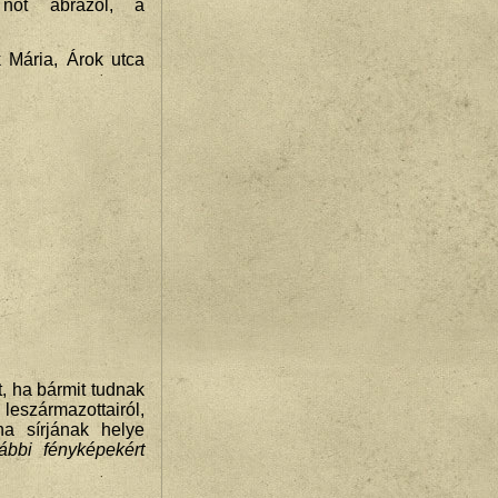
 nőt ábrázol, a
k Mária, Árok utca
ha bármit tudnak
rmazottairól,
na sírjának helye
ábbi fényképekért