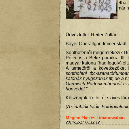
elhal
már h
Üdvözlettel: Reiter Zoltán
Bayer Oberallgäu Immenstadt
Sonthofenről megemlékezik B
Péter is a Béke poraikra III
magyar katona (hadifogoly) elt
A temetőről a következőket 
sonthofeni tbc-szanatóriumb
katonák nyugszanak itt, de a h
Garmisch-Partenkirchenből is
honvédet."
Köszönjük Reiter úr szíves fár
(A sírtáblák fotóit Fotórovatun
Megemlékezés Limanowában
2014-12-17 06:12:12