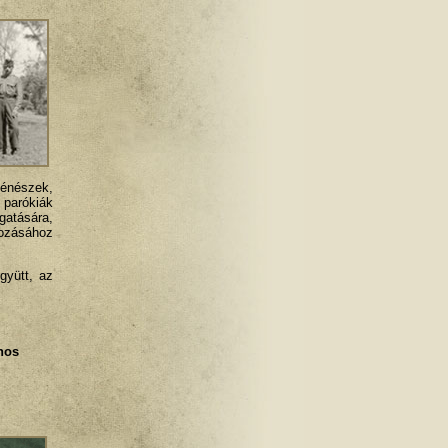
észek,
 parókiák
gatására,
dozásához
gyütt, az
nos