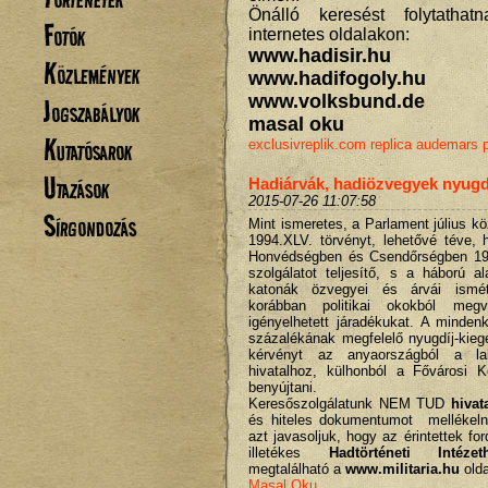
Önálló keresést folytatha
Fotók
internetes oldalakon:
www.hadisir.hu
Közlemények
www.hadifogoly.hu
www.volksbund.de
Jogszabályok
masal oku
Kutatósarok
exclusivreplik.com
replica audemars p
Utazások
Hadiárvák, hadiözvegyek nyugdí
2015-07-26 11:07:58
Sírgondozás
Mint ismeretes, a Parlament július k
1994.XLV. törvényt, lehetővé téve, 
Honvédségben és Csendőrségben 19
szolgálatot teljesítő, s a háború a
katonák özvegyei és árvái ismé
korábban politikai okokból me
igényelhetett járadékukat. A minden
százalékának megfelelő nyugdíj-kie
kérvényt az anyaországból a lakh
hivatalhoz, külhonból a Fővárosi K
benyújtani.
Keresőszolgálatunk NEM TUD
hivat
és hiteles dokumentumot mellékeln
azt javasoljuk, hogy az érintettek fo
illetékes
Hadtörténeti Intézet
megtalálható a
www.militaria.hu
olda
Masal Oku