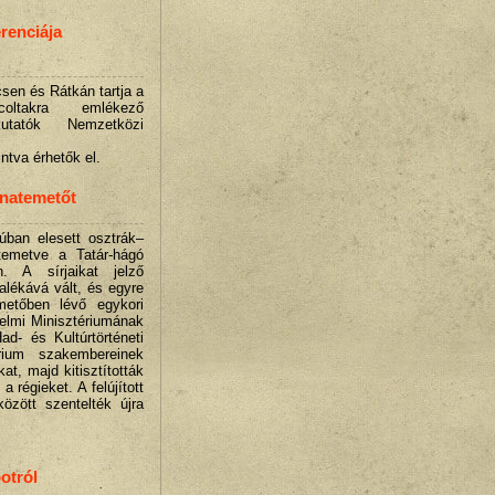
renciája
sen és Rátkán tartja a
coltakra emlékező
utatók Nemzetközi
ntva érhetők el.
onatemetőt
úban elesett osztrák–
emetve a Tatár-hágó
. A sírjaikat jelző
alékává vált, és egyre
metőben lévő egykori
elmi Minisztériumának
d- és Kultúrtörténeti
rium szakembereinek
kat, majd kitisztították
a régieket. A felújított
özött szentelték újra
otról