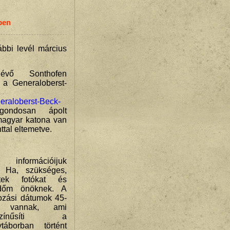
ben
ábbi levél március
lévő Sonthofen
 a Generaloberst-
neraloberst-Beck-
ondosan ápolt
magyar katona van
ttal eltemetve.
információijuk
? Ha, szükséges,
ítek fotókat és
ldőm önöknek. A
ozási dátumok 45-
g vannak, ami
ószínűsíti a
ytáborban történt