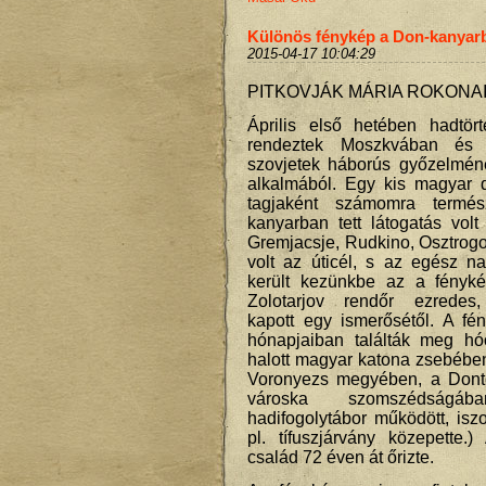
Különös fénykép a Don-kanyar
2015-04-17 10:04:29
PITKOVJÁK MÁRIA ROKONA
Április első hetében hadtört
rendeztek Moszkvában és
szovjetek háborús győzelméne
alkalmából. Egy kis magyar d
tagjaként számomra termé
kanyarban tett látogatás vol
Gremjacsje, Rudkino, Osztrog
volt az úticél, s az egész n
került kezünkbe az a fényké
Zolotarjov rendőr ezredes, 
kapott egy ismerősétől. A fé
hónapjaiban találták meg hó
halott magyar katona zsebébe
Voronyezs megyében, a Dontó
városka szomszédságába
hadifogolytábor működött, is
pl. tífuszjárvány közepette.
család 72 éven át őrizte.