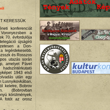
ból
IT KERESSÜK
éneti konferenciát
 Voronyezsben a
k 70. évfordulója
elegáció újságíró
szetesen a Don-
t a legérdekesebb.
ozsszk és Rosszos
apos utazás során
p, amelyet Pável
hadszíntérkutató
nyképet 1943 első
olvadás után egy
n Lusnyikovkában,
l keletre, Bobrov
n. (Bobrovban
zonyú körülmények,
) A fotót az orosz