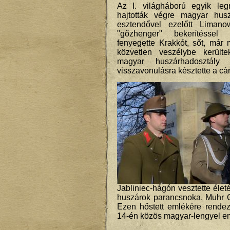
Az I. világháború egyik leg
hajtották végre magyar hu
esztendővel ezelőtt Liman
"gőzhenger" bekerítéssel 
fenyegette Krakkót, sőt, már
közvetlen veszélybe került
magyar huszárhadosztály h
visszavonulásra késztette a cár
Jabliniec-hágón vesztette élet
huszárok parancsnoka, Muhr O
Ezen hőstett emlékére rende
14-én közös magyar-lengyel e