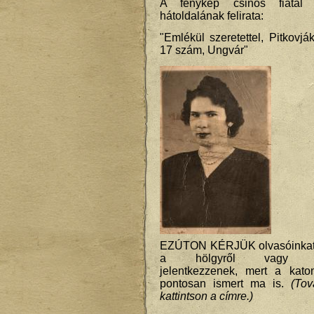
A fénykép csinos fiatal
hátoldalának felirata:
"Emlékül szeretettel, Pitkovjá
17 szám, Ungvár"
EZÚTON KÉRJÜK olvasóinkat, 
a hölgyről vagy leszá
jelentkezzenek, mert a kato
pontosan ismert ma is.
(Tov
kattintson a címre.)