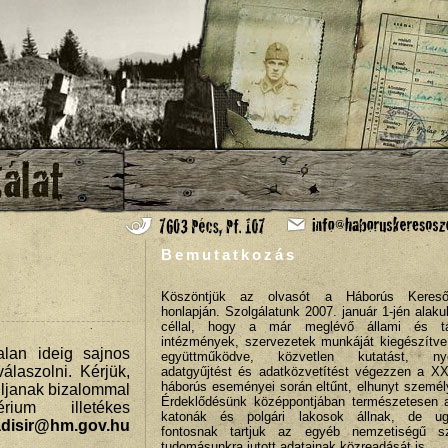
Bemutatkozás
Köszöntjük az olvasót a Háborús Keresős
honlapján. Szolgálatunk 2007. január 1-jén alaku
céllal, hogy a már meglévő állami és tá
intézmények, szervezetek munkáját kiegészítve
alan ideig sajnos
együttműködve, közvetlen kutatást, ny
álaszolni. Kérjük,
adatgyűjtést és adatközvetítést végezzen a X
háborús eseményei során eltűnt, elhunyt személ
uljanak bizalommal
Érdeklődésünk középpontjában természetesen 
ium illetékes
katonák és polgári lakosok állnak, de ug
disir@hm.gov.hu
fontosnak tartjuk az egyéb nemzetiségű s
tudomásunkra jutott adatainak közreadását is.