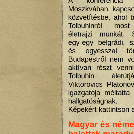
A konferencia m
Moszkvában kapcso
közvetítésbe, ahol 
Tolbuhinról most
életrajzi munkát. 
egy-egy belgrádi, sz
és ogyesszai tör
Budapestről nem vo
aktívan részt venn
Tolbuhin életútj
Viktorovics Platonov
igazgatója méltatta
hallgatóságnak.
Képekért kattintson 
Magyar és néme
halottak maradv