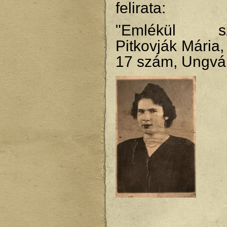
felirata:
"Emlékül szer
Pitkovják Mária,
17 szám, Ungvá