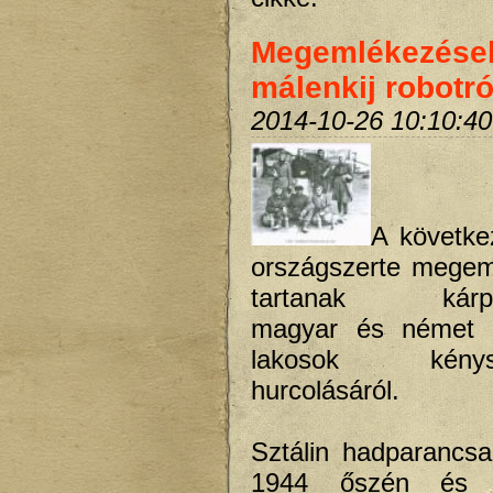
Megemlékezése
málenkij robotró
2014-10-26 10:10:40
A követke
országszerte megem
tartanak kárpát
magyar és német a
lakosok kénysz
hurcolásáról.
Sztálin hadparancs
1944 őszén és 