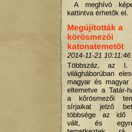
A meghívó képe
kattintva érhetők el.
Megújították a
körösmezői
katonatemetőt
2014-11-21 10:11:46
Többszáz, az I.
világháborúban eles
magyar és magyar
eltemetve a Tatár-h
a kőrösmezői te
sírjaikat jelző be
többsége az idő 
vált, és egyr
temetkeztek r