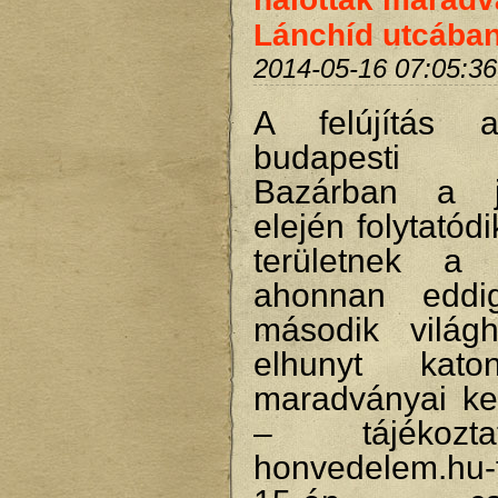
Lánchíd utcába
2014-05-16 07:05:36
A felújítás a
budapesti 
Bazárban a 
elején folytatód
területnek a f
ahonnan eddi
második világ
elhunyt kato
maradványai ker
– tájékozt
honvedelem.hu