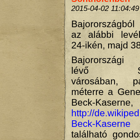
2015-04-02 11:04:49
Bajorországból
az alábbi levé
24-ikén, majd 3
Bajorországi 
lévő Son
városában, 
méterre a Gener
Beck-Kaserne,
http://de.wikipe
Beck-Kaserne
található gondo