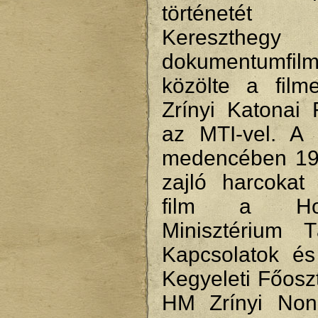
történetét 
Keresztheg
dokumentumf
közölte a filme
Zrínyi Katonai 
az MTI-vel. A 
medencében 19
zajló harcokat
film a Hon
Minisztérium T
Kapcsolatok é
Kegyeleti Főosz
HM Zrínyi Nonpr