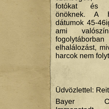
fotókat és 
önöknek. A ha
dátumok 45-46i
ami valószí
fogolytáborba
elhalálozást, mi
harcok nem folyt
Üdvözlettel: Rei
Bayer Ober