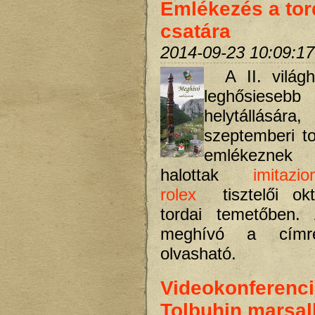
Emlékezés a tor
csatára
2014-09-23 10:09:17
A II. világ
leghősiese
helytállásár
szeptemberi to
emlékezne
halottak
imitazi
rolex
tisztelői okt
tordai temetőben. 
meghívó a címre
olvasható.
Videokonferenc
Tolbuhin marsall