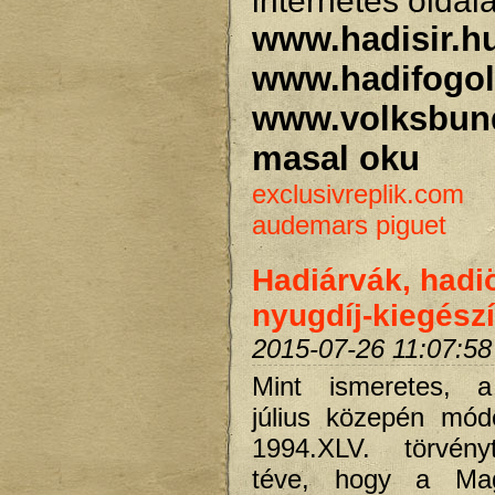
internetes oldal
www.hadisir.h
www.hadifogol
www.volksbun
masal oku
exclusivreplik.com
audemars piguet
Hadiárvák, had
nyugdíj-kiegész
2015-07-26 11:07:58
Mint ismeretes, 
július közepén mód
1994.XLV. törvény
téve, hogy a Mag