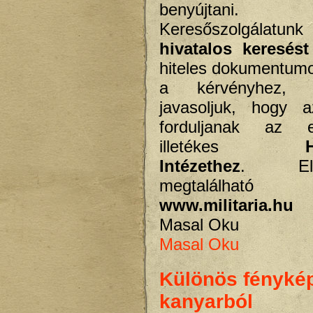
benyújtani.
Keresőszolgálatu
hivatalos keresést
hiteles dokumentumo
a kérvényhez, 
javasoljuk, hogy a
forduljanak az 
illetékes
Intézethez
. Elér
megtalál
www.militaria.hu
o
Masal Oku
Masal Oku
Különös fénykép
kanyarból