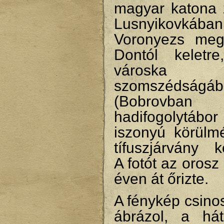
magyar katona
Lusnyikovkában
Voronyezs meg
Dontól keletr
városka
szomszédságáb
(Bobrovban
hadifogolytábor
iszonyú körülmé
tífuszjárvány k
A fotót az orosz
éven át őrizte.
A fénykép csinos
ábrázol, a hát