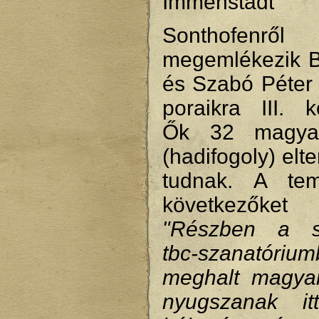
Immenstadt
Sonthofenről
megemlékezik 
és Szabó Péter 
poraikra III. k
Ők 32 magya
(hadifogoly) elt
tudnak. A tem
következőke
"Részben a so
tbc-szanatóriu
meghalt magya
nyugszanak i