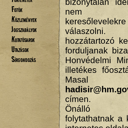
bizonytalan ide
Fotók
nem tu
Közlemények
keresőlevelekre
Jogszabályok
válaszolni.
Kutatósarok
hozzátartozó ke
Utazások
forduljanak biz
Sírgondozás
Honvédelmi Min
illetékes főosz
Masal
hadisir@hm.go
címen.
Önálló ke
folytathatnak a