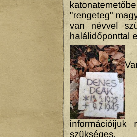
katonatemetőbe
"rengeteg" magy
van névvel szü
halálidőponttal 
Va
információijuk 
szükséges, 