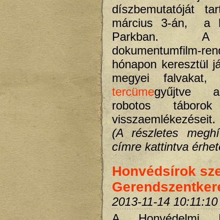
díszbemutatóját ta
március 3-án, a
Parkban. A
dokumentumfilm-r
hónapon keresztül j
megyei falvakat
tercüme
gyűjtve a
robotos táborok 
visszaemlékezéseit.
(A részletes meghí
címre kattintva érhető
Honvédsírok sz
Gerendszentker
2013-11-14 10:11:10
A Honvédelmi Mi