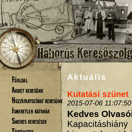
Aktuális
Főoldal
Akiket keresünk
Kutatási szünet
Hozzátartozókat keresünk
2015-07-06 11:07:50
Ismeretlen katonák
Kedves Olvasó
Sikeres keresések
Kapacitáshiá
Történetek