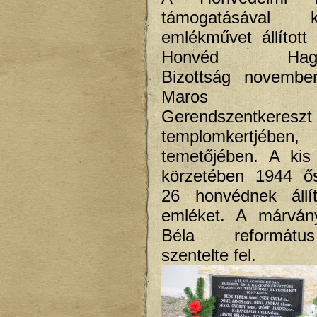
támogatásával
emlékművet állított 
Honvéd Hagyo
Bizottság novembe
Maros m
Gerendszentkereszt
templomkertjébe
temetőjében. A kis 
körzetében 1944 ős
26 honvédnek állít
emléket. A márván
Béla reformát
szentelte fel.