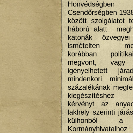
Honvédség
Csendőrségben 1938
között szolgálatot t
háború alatt megha
katonák özvegye
ismételten meg
korábban politik
megvont, vag
igényelhetett jár
mindenkori minimá
százalékának megfel
kiegészítéshez 
kérvényt az anya
lakhely szerinti járás
külhonból a 
Kormányhivata