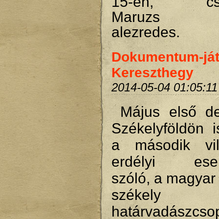
15-én, csüt
Maruzs R
alezredes.
Dokumentum-ját
Kereszthegy
2014-05-04 01:05:11
Május első d
Székelyföldön is
a második vil
erdélyi esem
szóló, a magyar 
székely 
határvadászcsop