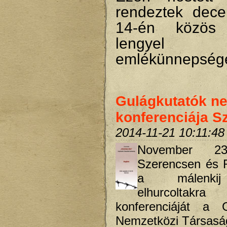
rendeztek dec
14-én közös
lengyel
emlékünnepsége
Gulágkutatók n
konferenciája S
2014-11-21 10:11:48
November 23-
Szerencsen és R
a málenkij
elhurcoltakr
konferenciáját a G
Nemzetközi Társasá