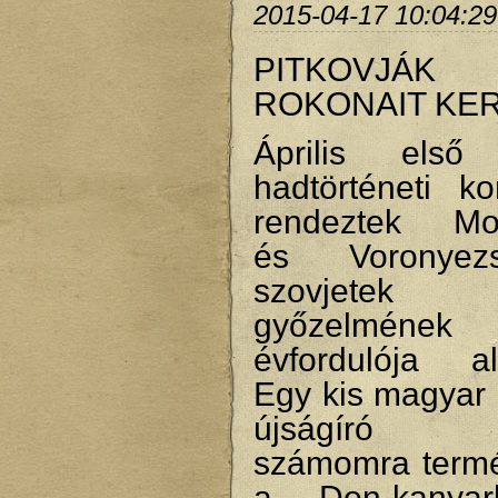
2015-04-17 10:04:29
PITKOVJÁK
ROKONAIT KE
Április első
hadtörténeti ko
rendeztek Mo
és Voronye
szovjetek 
győzelmén
évfordulója al
Egy kis magyar 
újságíró ta
számomra term
a Don-kanyar