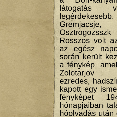
látogatás 
legérdekesebb.
Gremjacsje, 
Osztrogozs
Rosszos volt az
az egész napo
során került ke
a fénykép, amel
Zolotarjov
ezredes, hadszí
kapott egy isme
fényképet 1
hónapjaiban tal
hóolvadás után 