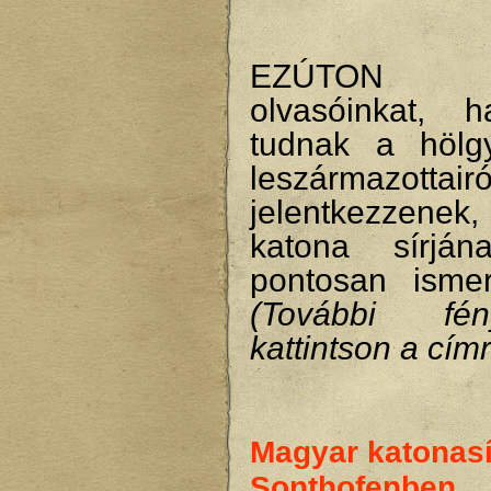
EZÚTON K
olvasóinkat, 
tudnak a hölg
leszármazottairó
jelentkezzene
katona sírján
pontosan isme
(További fény
kattintson a címr
Magyar katonas
Sonthofenben