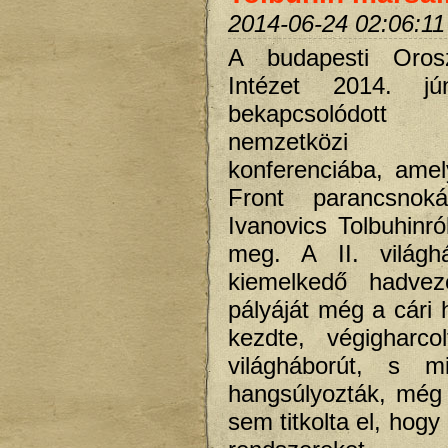
2014-06-24 02:06:11
A budapesti Orosz
Intézet 2014. jú
bekapcsolódot
nemzetközi in
konferenciába, ame
Front parancsnoká
Ivanovics Tolbuhinró
meg. A II. világh
kiemelkedő hadvez
pályáját még a cári
kezdte, végigharco
világháborút, s mi
hangsúlyozták, még S
sem titkolta el, hogy 