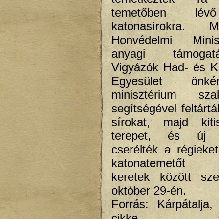
temetőben lév
katonasírokra. M
Honvédelmi Minis
anyagi támoga
Vigyázók Had- és Kul
Egyesület önk
minisztérium sza
segítségével feltárt
sírokat, majd kiti
terepet, és új k
cserélték a régieket.
katonatemetőt ü
keretek között sze
október 29-én.
Forrás: Kárpátalja
cikke.