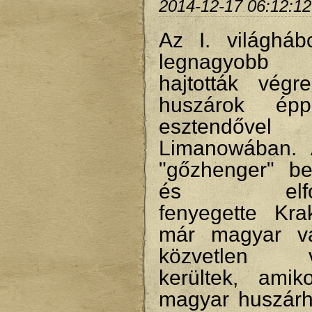
2014-12-17 06:12:12
Az I. világháb
legnagyobb h
hajtották vég
huszárok ép
esztendővel
Limanowában. 
"gőzhenger" bek
és elfogla
fenyegette Krak
már magyar vá
közvetlen v
kerültek, ami
magyar huszárh