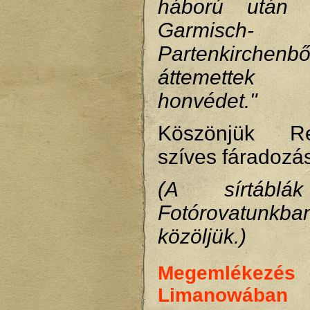
háború után 
Garmisch-
Partenkirch
áttemettek
honvédet."
Köszönjük R
szíves fáradozás
(A sírtáblá
Fotórovatunkba
közöljük.)
Megemlékezés
Limanowában