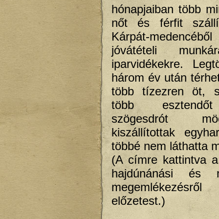
hónapjaiban több m
nőt és férfit száll
Kárpát-medencéből 
jóvátételi munká
iparvidékekre. Leg
három év után térhet
több tízezren öt, 
több esztendőt 
szögesdrót m
kiszállítottak egy
többé nem láthatta m
(A címre kattintva a
hajdúnánási és m
megemlékezésről 
előzetest.)