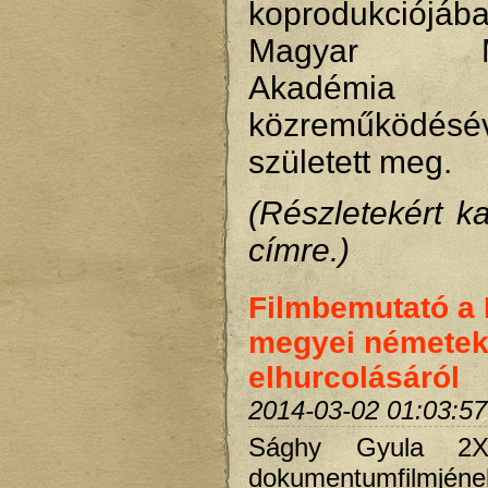
koprodukció
Magyar Műv
Akadémia
közreműködésé
született meg.
(Részletekért ka
címre.)
Filmbemutató a
megyei némete
elhurcolásáról
2014-03-02 01:03:57
Sághy Gyula 2X
dokumentumfilmjéne