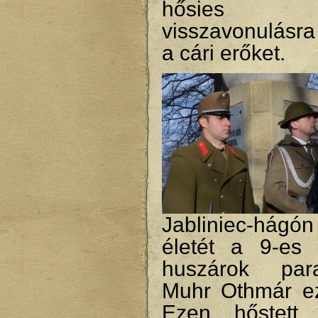
hősies kit
visszavonulásra
a cári erőket.
Jabliniec-hágón
életét a 9-es
huszárok para
Muhr Othmár ez
Ezen hőstett 