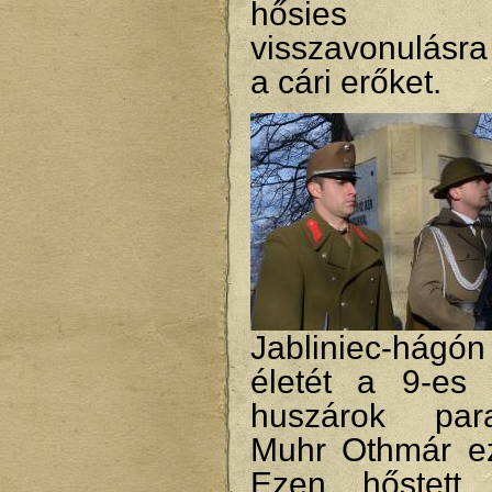
hősies kit
visszavonulásra
a cári erőket.
Jabliniec-hágón
életét a 9-es
huszárok para
Muhr Othmár ez
Ezen hőstett 