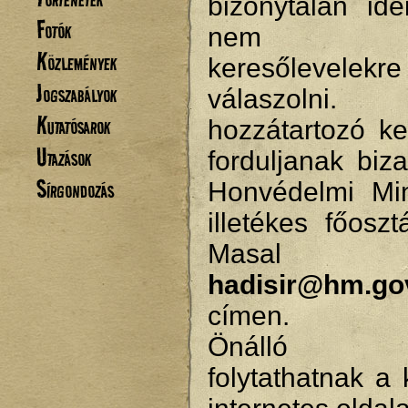
bizonytalan ide
Fotók
nem tu
Közlemények
keresőlevelekre
Jogszabályok
válaszolni.
Kutatósarok
hozzátartozó ke
Utazások
forduljanak biz
Sírgondozás
Honvédelmi Min
illetékes főosz
Masal
hadisir@hm.go
címen.
Önálló ke
folytathatnak a