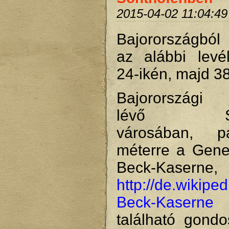
2015-04-02 11:04:49
Bajorországból
az alábbi levé
24-ikén, majd 3
Bajorországi 
lévő Son
városában, 
méterre a Gener
Beck-Kaserne,
http://de.wikipe
Beck-Kaserne
található gondo