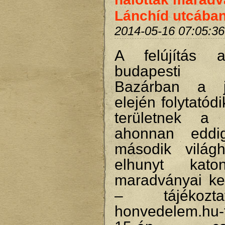
Lánchíd utcába
2014-05-16 07:05:36
A felújítás a
budapesti 
Bazárban a 
elején folytatód
területnek a f
ahonnan eddi
második világ
elhunyt kato
maradványai ker
– tájékozt
honvedelem.hu