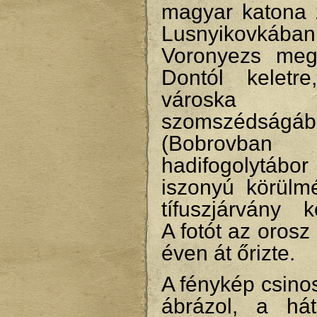
magyar katona
Lusnyikovkában
Voronyezs meg
Dontól keletr
városka
szomszédságáb
(Bobrovban
hadifogolytábor
iszonyú körülmé
tífuszjárvány k
A fotót az orosz
éven át őrizte.
A fénykép csinos
ábrázol, a hát