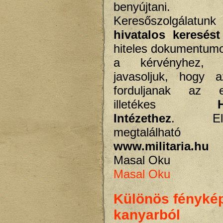
benyújtani.
Keresőszolgálatu
hivatalos keresést
hiteles dokumentumo
a kérvényhez, 
javasoljuk, hogy a
forduljanak az 
illetékes
Intézethez
. Elér
megtalál
www.militaria.hu
o
Masal Oku
Masal Oku
Különös fénykép
kanyarból