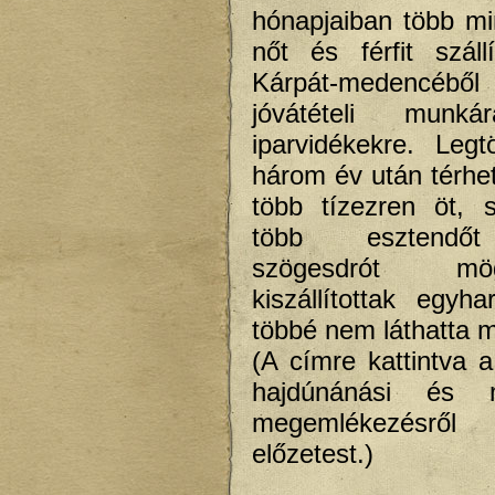
hónapjaiban több m
nőt és férfit száll
Kárpát-medencéből 
jóvátételi munká
iparvidékekre. Leg
három év után térhet
több tízezren öt, 
több esztendőt 
szögesdrót m
kiszállítottak egy
többé nem láthatta m
(A címre kattintva a
hajdúnánási és m
megemlékezésről 
előzetest.)