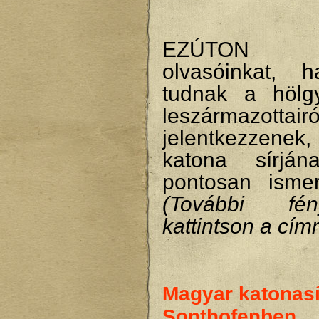
EZÚTON K
olvasóinkat, 
tudnak a hölg
leszármazottairó
jelentkezzene
katona sírján
pontosan isme
(További fény
kattintson a címr
Magyar katonas
Sonthofenben