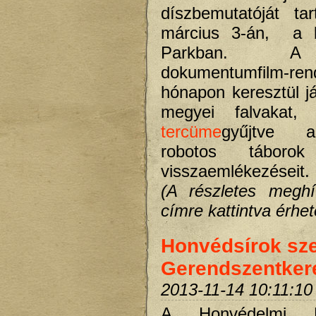
díszbemutatóját ta
március 3-án, a
Parkban. A
dokumentumfilm-r
hónapon keresztül j
megyei falvakat
tercüme
gyűjtve a
robotos táborok 
visszaemlékezéseit.
(A részletes meghí
címre kattintva érhető
Honvédsírok sz
Gerendszentker
2013-11-14 10:11:10
A Honvédelmi Mi