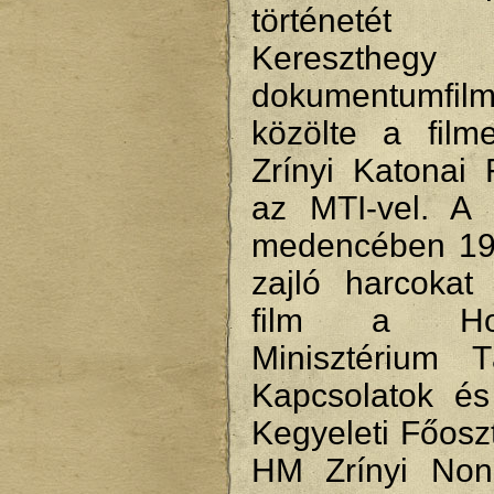
történetét 
Keresztheg
dokumentumf
közölte a filme
Zrínyi Katonai 
az MTI-vel. A 
medencében 19
zajló harcokat
film a Hon
Minisztérium T
Kapcsolatok é
Kegyeleti Főosz
HM Zrínyi Nonpr