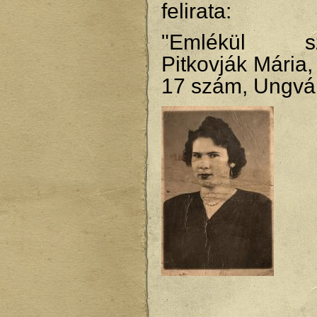
felirata:
"Emlékül szer
Pitkovják Mária,
17 szám, Ungvá