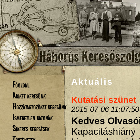
Aktuális
Főoldal
Akiket keresünk
Kutatási szünet
Hozzátartozókat keresünk
2015-07-06 11:07:50
Ismeretlen katonák
Kedves Olvasó
Sikeres keresések
Kapacitáshiá
Történetek