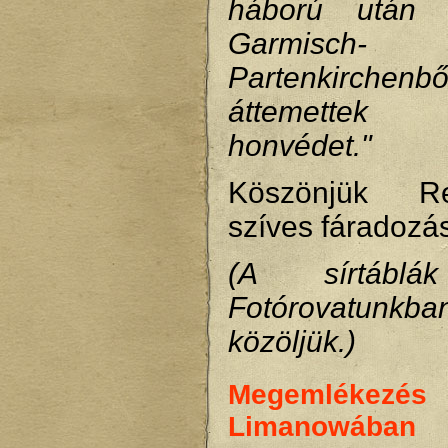
háború után 
Garmisch-
Partenkirch
áttemettek
honvédet."
Köszönjük R
szíves fáradozás
(A sírtáblá
Fotórovatunkba
közöljük.)
Megemlékezés
Limanowában