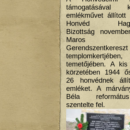
támogatásával
emlékművet állított 
Honvéd Hagyo
Bizottság novembe
Maros m
Gerendszentkereszt
templomkertjébe
temetőjében. A kis 
körzetében 1944 ős
26 honvédnek állít
emléket. A márván
Béla reformát
szentelte fel.