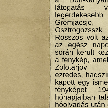
látogatás 
legérdekesebb.
Gremjacsje, 
Osztrogozs
Rosszos volt az
az egész napo
során került ke
a fénykép, amel
Zolotarjov
ezredes, hadszí
kapott egy isme
fényképet 1
hónapjaiban tal
hóolvadás után 