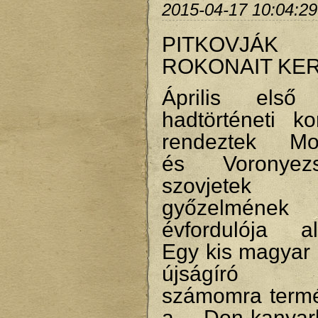
2015-04-17 10:04:29
PITKOVJÁK
ROKONAIT KE
Április első
hadtörténeti ko
rendeztek Mo
és Voronye
szovjetek 
győzelmén
évfordulója al
Egy kis magyar 
újságíró ta
számomra term
a Don-kanyar