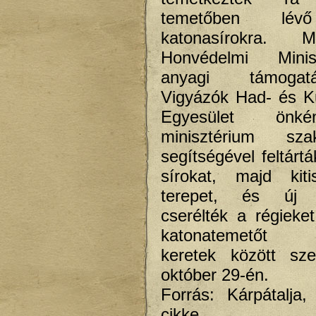
temetőben lév
katonasírokra. M
Honvédelmi Minis
anyagi támoga
Vigyázók Had- és Kul
Egyesület önk
minisztérium sza
segítségével feltárt
sírokat, majd kiti
terepet, és új k
cserélték a régieket.
katonatemetőt ü
keretek között sze
október 29-én.
Forrás: Kárpátalja
cikke.