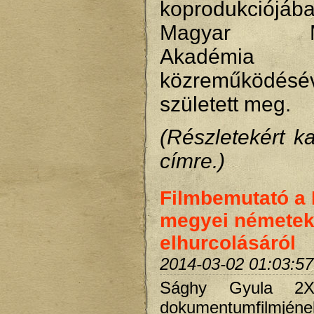
koprodukció
Magyar Műv
Akadémia
közreműködésé
született meg.
(Részletekért ka
címre.)
Filmbemutató a
megyei némete
elhurcolásáról
2014-03-02 01:03:57
Sághy Gyula 2X
dokumentumfilmjéne