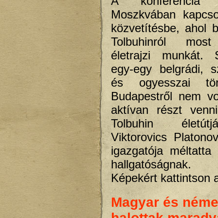
A konferencia m
Moszkvában kapcso
közvetítésbe, ahol 
Tolbuhinról most
életrajzi munkát. 
egy-egy belgrádi, sz
és ogyesszai tör
Budapestről nem vo
aktívan részt venn
Tolbuhin életútj
Viktorovics Platonov
igazgatója méltatta
hallgatóságnak.
Képekért kattintson 
Magyar és néme
halottak maradv