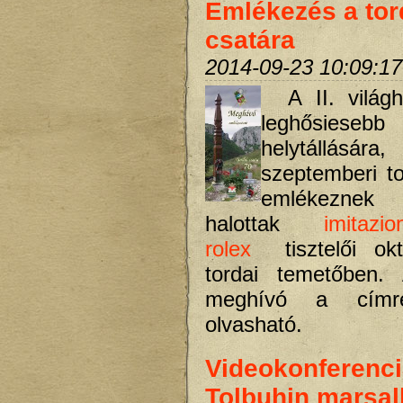
Emlékezés a tor
csatára
2014-09-23 10:09:17
A II. világ
leghősiese
helytállásár
szeptemberi to
emlékezne
halottak
imitazi
rolex
tisztelői okt
tordai temetőben. 
meghívó a címre
olvasható.
Videokonferenc
Tolbuhin marsall