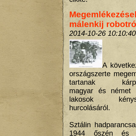
Megemlékezése
málenkij robotró
2014-10-26 10:10:40
A követke
országszerte megem
tartanak kárpát
magyar és német a
lakosok kénysz
hurcolásáról.
Sztálin hadparancs
1944 őszén és 