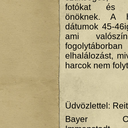
fotókat és 
önöknek. A ha
dátumok 45-46i
ami valószí
fogolytáborba
elhalálozást, mi
harcok nem folyt
Üdvözlettel: Rei
Bayer Ober