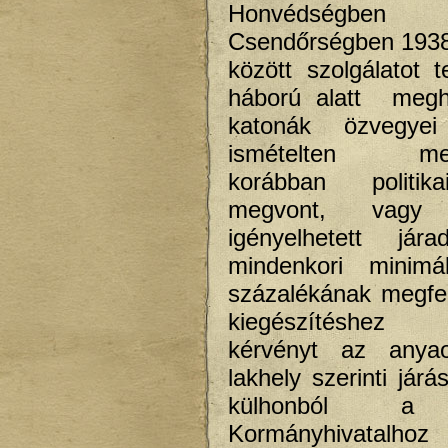
Honvédség
Csendőrségben 1938
között szolgálatot t
háború alatt megha
katonák özvegye
ismételten meg
korábban politik
megvont, vag
igényelhetett jár
mindenkori minimá
százalékának megfel
kiegészítéshez 
kérvényt az anya
lakhely szerinti járás
külhonból a 
Kormányhivata