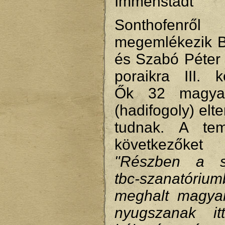
Immenstadt
Sonthofenről
megemlékezik 
és Szabó Péter 
poraikra III. k
Ők 32 magya
(hadifogoly) elt
tudnak. A tem
következőke
"Részben a so
tbc-szanatóriu
meghalt magya
nyugszanak i