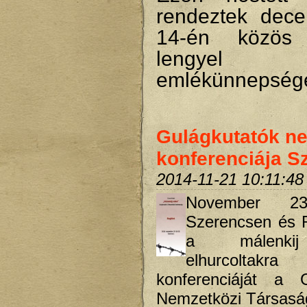
rendeztek dec
14-én közös
lengyel
emlékünnepsége
Gulágkutatók n
konferenciája S
2014-11-21 10:11:48
November 23-
Szerencsen és R
a málenkij
elhurcoltakr
konferenciáját a G
Nemzetközi Társasá