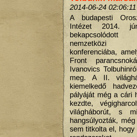
2014-06-24 02:06:11
A budapesti Orosz
Intézet 2014. jú
bekapcsolódot
nemzetközi in
konferenciába, ame
Front parancsnoká
Ivanovics Tolbuhinró
meg. A II. világh
kiemelkedő hadvez
pályáját még a cári
kezdte, végigharco
világháborút, s mi
hangsúlyozták, még S
sem titkolta el, hogy 