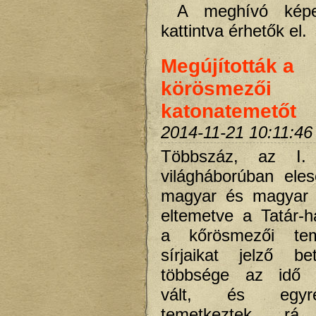
A meghívó képe
kattintva érhetők el.
Megújították a
körösmezői
katonatemetőt
2014-11-21 10:11:46
Többszáz, az I.
világháborúban eles
magyar és magyar
eltemetve a Tatár-h
a kőrösmezői te
sírjaikat jelző be
többsége az idő 
vált, és egyr
temetkeztek r