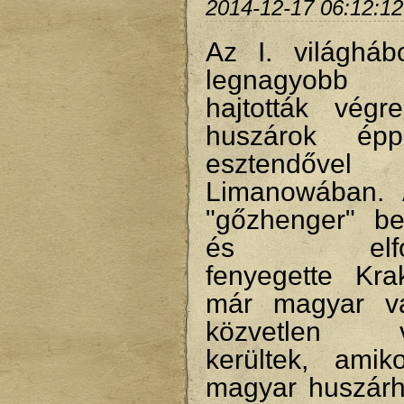
2014-12-17 06:12:12
Az I. világháb
legnagyobb h
hajtották vég
huszárok ép
esztendővel
Limanowában. 
"gőzhenger" bek
és elfogla
fenyegette Krak
már magyar vá
közvetlen v
kerültek, ami
magyar huszárh