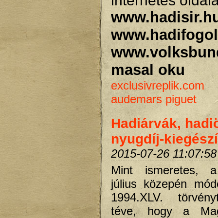
internetes oldal
www.hadisir.h
www.hadifogol
www.volksbun
masal oku
exclusivreplik.com
audemars piguet
Hadiárvák, had
nyugdíj-kiegész
2015-07-26 11:07:58
Mint ismeretes, 
július közepén mód
1994.XLV. törvény
téve, hogy a Mag