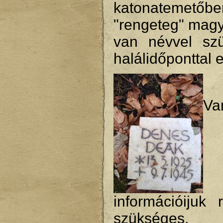
katonatemetőbe
"rengeteg" magy
van névvel szü
halálidőponttal 
Va
információijuk 
szükséges, 