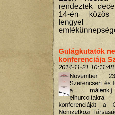
rendeztek dec
14-én közös
lengyel
emlékünnepsége
Gulágkutatók n
konferenciája S
2014-11-21 10:11:48
November 23-
Szerencsen és R
a málenkij
elhurcoltakr
konferenciáját a G
Nemzetközi Társasá