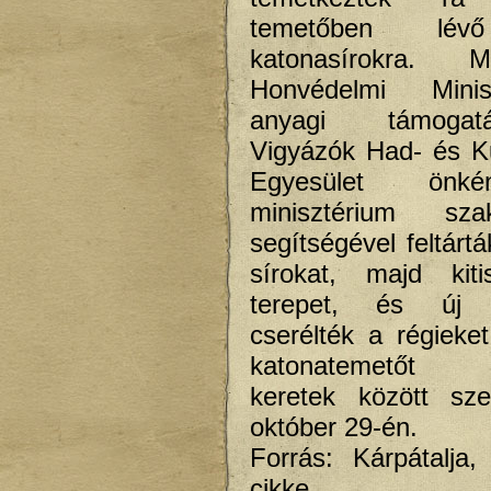
temetőben lév
katonasírokra. M
Honvédelmi Minis
anyagi támoga
Vigyázók Had- és Kul
Egyesület önk
minisztérium sza
segítségével feltárt
sírokat, majd kiti
terepet, és új k
cserélték a régieket.
katonatemetőt ü
keretek között sze
október 29-én.
Forrás: Kárpátalja
cikke.