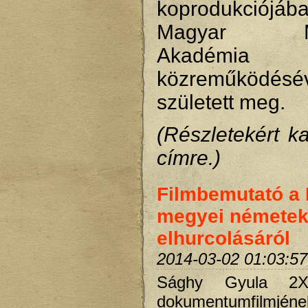
koprodukció
Magyar Műv
Akadémia
közreműködésé
született meg.
(Részletekért ka
címre.)
Filmbemutató a
megyei némete
elhurcolásáról
2014-03-02 01:03:57
Sághy Gyula 2X
dokumentumfilmjéne