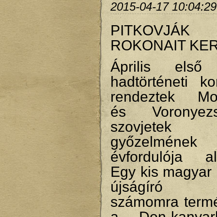
2015-04-17 10:04:29
PITKOVJÁK
ROKONAIT KE
Április első
hadtörténeti ko
rendeztek Mo
és Voronye
szovjetek 
győzelmén
évfordulója al
Egy kis magyar 
újságíró ta
számomra term
a Don-kanyar