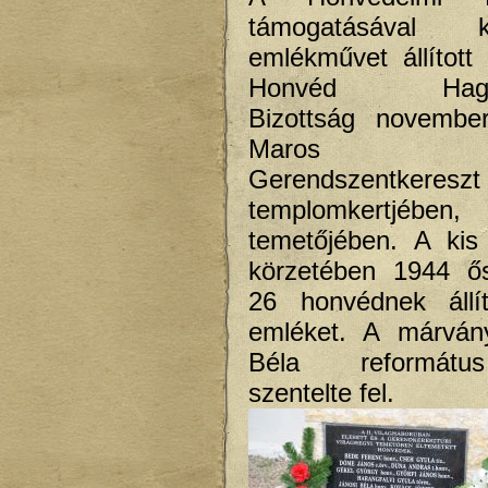
támogatásával
emlékművet állított 
Honvéd Hagyo
Bizottság novembe
Maros m
Gerendszentkereszt
templomkertjébe
temetőjében. A kis 
körzetében 1944 ős
26 honvédnek állít
emléket. A márván
Béla reformát
szentelte fel.