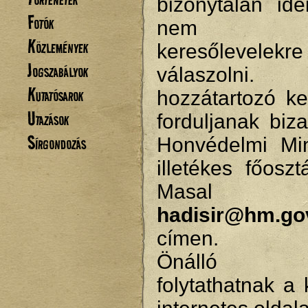
bizonytalan ide
Fotók
nem tu
Közlemények
keresőlevelekre
Jogszabályok
válaszolni.
Kutatósarok
hozzátartozó ke
Utazások
forduljanak biz
Sírgondozás
Honvédelmi Min
illetékes főosz
Masal
hadisir@hm.go
címen.
Önálló ke
folytathatnak a