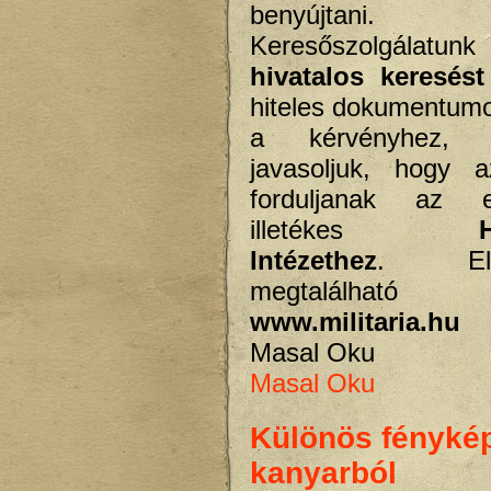
benyújtani.
Keresőszolgálatu
hivatalos keresést
hiteles dokumentumo
a kérvényhez, 
javasoljuk, hogy a
forduljanak az 
illetékes
Intézethez
. Elér
megtalál
www.militaria.hu
o
Masal Oku
Masal Oku
Különös fénykép
kanyarból