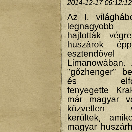
2014-12-17 06:12:12
Az I. világháb
legnagyobb h
hajtották vég
huszárok ép
esztendővel
Limanowában. 
"gőzhenger" bek
és elfogla
fenyegette Krak
már magyar vá
közvetlen v
kerültek, ami
magyar huszárh