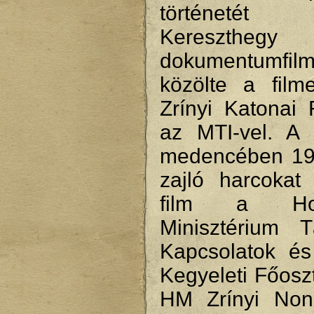
történetét 
Keresztheg
dokumentumf
közölte a filme
Zrínyi Katonai 
az MTI-vel. A 
medencében 19
zajló harcokat
film a Hon
Minisztérium T
Kapcsolatok é
Kegyeleti Főosz
HM Zrínyi Nonpr