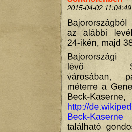
2015-04-02 11:04:49
Bajorországból
az alábbi levé
24-ikén, majd 3
Bajorországi 
lévő Son
városában, 
méterre a Gener
Beck-Kaserne,
http://de.wikipe
Beck-Kaserne
található gondo