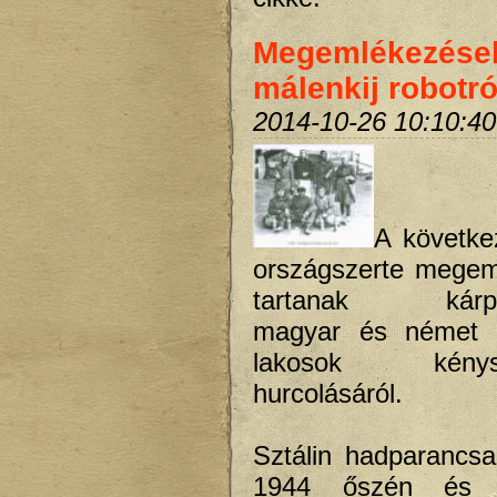
Megemlékezése
málenkij robotró
2014-10-26 10:10:40
A követke
országszerte megem
tartanak kárpát
magyar és német a
lakosok kénysz
hurcolásáról.
Sztálin hadparancs
1944 őszén és 