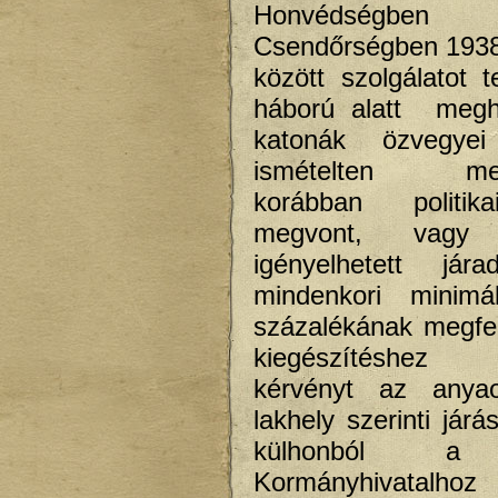
Honvédség
Csendőrségben 1938
között szolgálatot t
háború alatt megha
katonák özvegye
ismételten meg
korábban politik
megvont, vag
igényelhetett jár
mindenkori minimá
százalékának megfel
kiegészítéshez 
kérvényt az anya
lakhely szerinti járás
külhonból a 
Kormányhivata