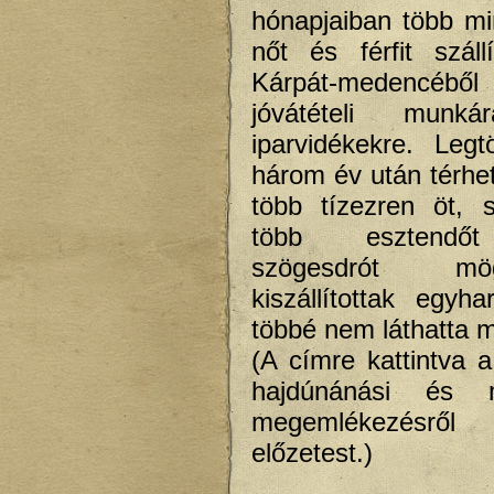
hónapjaiban több m
nőt és férfit száll
Kárpát-medencéből 
jóvátételi munká
iparvidékekre. Leg
három év után térhet
több tízezren öt, 
több esztendőt 
szögesdrót m
kiszállítottak egy
többé nem láthatta m
(A címre kattintva a
hajdúnánási és m
megemlékezésről 
előzetest.)