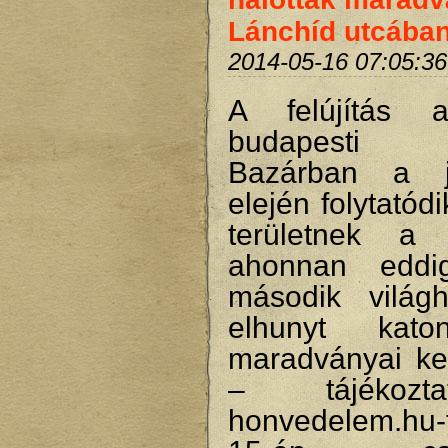
Lánchíd utcába
2014-05-16 07:05:36
A felújítás a
budapesti 
Bazárban a 
elején folytatód
területnek a f
ahonnan eddi
második világ
elhunyt kato
maradványai ker
– tájékozt
honvedelem.hu