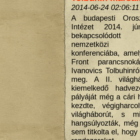
2014-06-24 02:06:11
A budapesti Orosz
Intézet 2014. jú
bekapcsolódot
nemzetközi in
konferenciába, ame
Front parancsnoká
Ivanovics Tolbuhinró
meg. A II. világh
kiemelkedő hadvez
pályáját még a cári
kezdte, végigharco
világháborút, s mi
hangsúlyozták, még S
sem titkolta el, hogy 