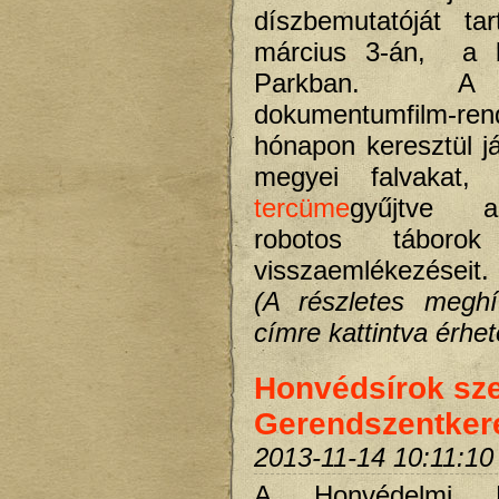
díszbemutatóját ta
március 3-án, a
Parkban. A
dokumentumfilm-r
hónapon keresztül j
megyei falvakat
tercüme
gyűjtve a
robotos táborok 
visszaemlékezéseit.
(A részletes meghí
címre kattintva érhető
Honvédsírok sz
Gerendszentker
2013-11-14 10:11:10
A Honvédelmi Mi