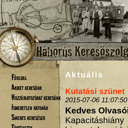
Aktuális
Főoldal
Akiket keresünk
Kutatási szünet
Hozzátartozókat keresünk
2015-07-06 11:07:50
Ismeretlen katonák
Kedves Olvasó
Sikeres keresések
Kapacitáshiá
Történetek