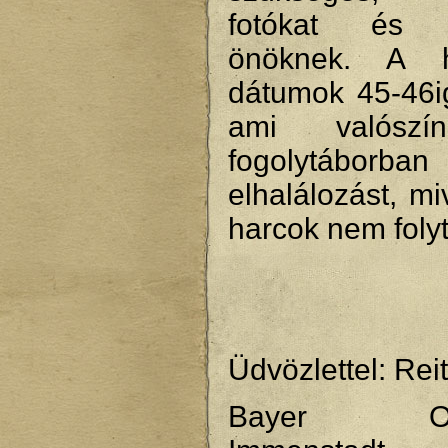
fotókat és 
önöknek. A ha
dátumok 45-46i
ami valószí
fogolytáborba
elhalálozást, mi
harcok nem folyt
Üdvözlettel: Rei
Bayer Ober