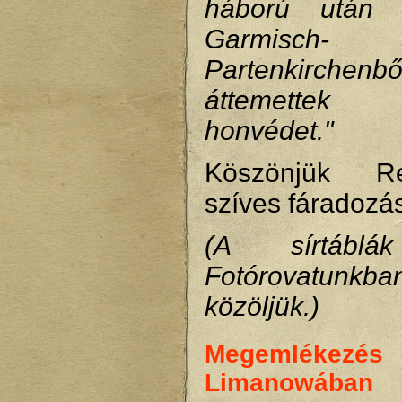
háború után 
Garmisch-
Partenkirch
áttemettek
honvédet."
Köszönjük R
szíves fáradozás
(A sírtáblá
Fotórovatunkba
közöljük.)
Megemlékezés
Limanowában