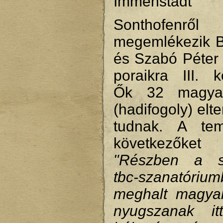
Immenstadt
Sonthofenről
megemlékezik 
és Szabó Péter 
poraikra III. k
Ők 32 magya
(hadifogoly) elt
tudnak. A tem
következőke
"Részben a so
tbc-szanatóriu
meghalt magya
nyugszanak i