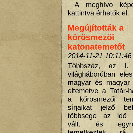
A meghívó képe
kattintva érhetők el.
Megújították a
körösmezői
katonatemetőt
2014-11-21 10:11:46
Többszáz, az I.
világháborúban eles
magyar és magyar
eltemetve a Tatár-h
a kőrösmezői te
sírjaikat jelző be
többsége az idő 
vált, és egyr
temetkeztek r