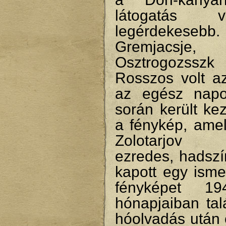
látogatás 
legérdekesebb.
Gremjacsje, 
Osztrogozs
Rosszos volt az
az egész napo
során került ke
a fénykép, amel
Zolotarjov
ezredes, hadszí
kapott egy isme
fényképet 1
hónapjaiban tal
hóolvadás után 