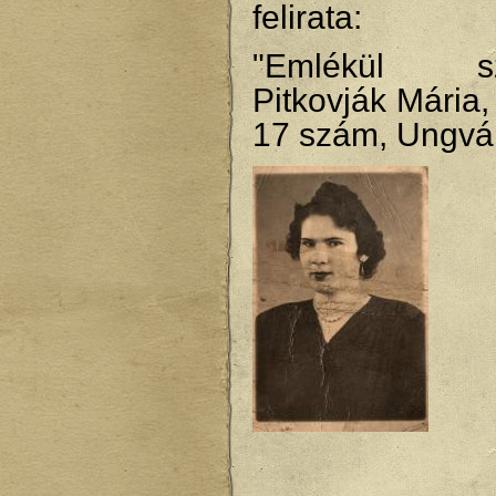
felirata:
"Emlékül szer
Pitkovják Mária,
17 szám, Ungvá