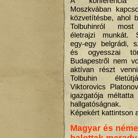
A konferencia m
Moszkvában kapcso
közvetítésbe, ahol 
Tolbuhinról most
életrajzi munkát. 
egy-egy belgrádi, sz
és ogyesszai tör
Budapestről nem vo
aktívan részt venn
Tolbuhin életútj
Viktorovics Platonov
igazgatója méltatta
hallgatóságnak.
Képekért kattintson 
Magyar és néme
halottak maradv