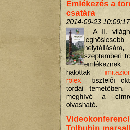
Emlékezés a tor
csatára
2014-09-23 10:09:17
A II. világ
leghősiese
helytállásár
szeptemberi to
emlékezne
halottak
imitazi
rolex
tisztelői okt
tordai temetőben. 
meghívó a címre
olvasható.
Videokonferenc
Tolbuhin marsall