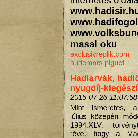
internetes oldal
www.hadisir.h
www.hadifogol
www.volksbun
masal oku
exclusivreplik.com
audemars piguet
Hadiárvák, had
nyugdíj-kiegész
2015-07-26 11:07:58
Mint ismeretes, 
július közepén mód
1994.XLV. törvény
téve, hogy a Mag