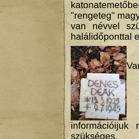
katonatemetőbe
"rengeteg" magy
van névvel szü
halálidőponttal 
Va
információijuk 
szükséges, 