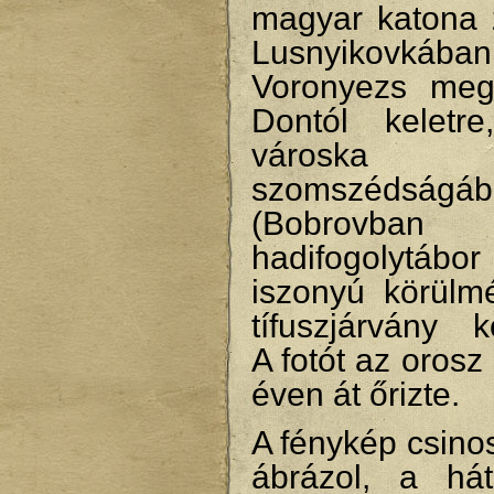
magyar katona
Lusnyikovkában
Voronyezs meg
Dontól keletr
városka
szomszédságáb
(Bobrovban
hadifogolytábor
iszonyú körülmé
tífuszjárvány k
A fotót az orosz
éven át őrizte.
A fénykép csinos
ábrázol, a hát