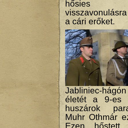
hősies kit
visszavonulásra
a cári erőket.
Jabliniec-hágón
életét a 9-es
huszárok para
Muhr Othmár ez
Ezen hőstett 