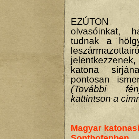
EZÚTON K
olvasóinkat, 
tudnak a hölg
leszármazottairó
jelentkezzene
katona sírján
pontosan isme
(További fény
kattintson a címr
Magyar katonas
Sonthofenben