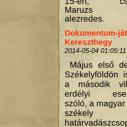
15-én, csüt
Maruzs R
alezredes.
Dokumentum-ját
Kereszthegy
2014-05-04 01:05:11
Május első d
Székelyföldön is
a második vil
erdélyi esem
szóló, a magyar 
székely 
határvadászcsop