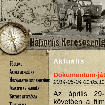
Aktuális
Főoldal
Akiket keresünk
Dokumentum-ját
Hozzátartozókat keresünk
2014-05-04 01:05:11
Ismeretlen katonák
Az április 29
Sikeres keresések
követően a film
Történetek