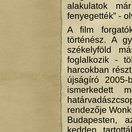
alakulatok má
fenyegették” - o
A film forgató
történész. A g
székelyföld má
foglalkozik - t
harcokban részt
újságíró 2005-
ismerkedett
határvadászcso
rendezője Wonke
Budapesten, a
kedden tartott