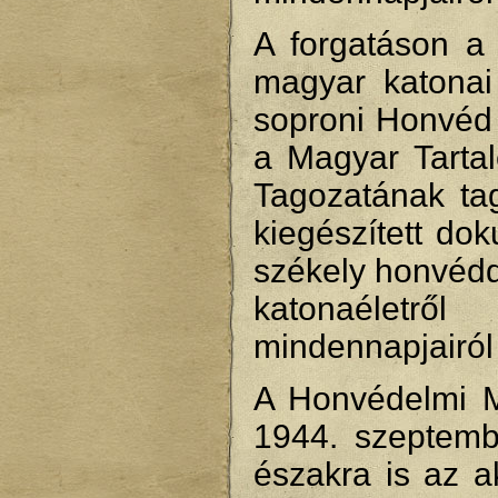
A forgatáson a
magyar katonai
soproni Honvéd
a Magyar Tarta
Tagozatának tag
kiegészített do
székely honvéddel
katonaéletr
mindennapjairól 
A Honvédelmi Mi
1944. szeptemb
északra is az a