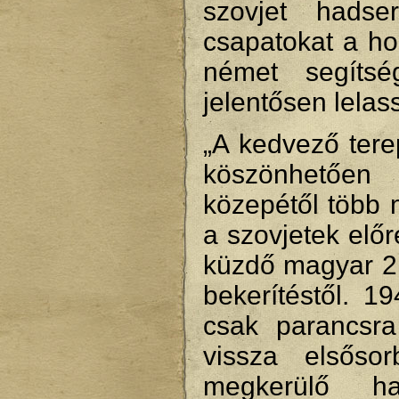
szovjet hadse
csapatokat a ho
német segítsé
jelentősen lelas
„A kedvező ter
köszönhetően
közepétől több m
a szovjetek elő
küzdő magyar 2
bekerítéstől. 1
csak parancsra 
vissza elsőso
megkerülő ha