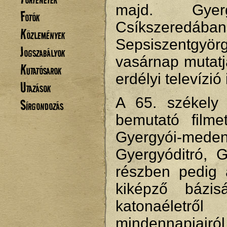
majd. Gyer
Fotók
Csíkszere
Közlemények
Sepsiszentgyör
Jogszabályok
vasárnap mutatj
Kutatósarok
erdélyi televízió
Utazások
A 65. székely 
Sírgondozás
bemutató filme
Gyergyói-m
Gyergyóditró, 
részben pedig 
kiképző bázi
katonaéletr
mindennapjairól 