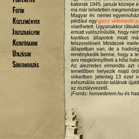
katonák 1945. január közepe és
Fotók
ma már lehetetlen megmondan
Magyar és német egyenruházati
Közlemények
például egy
gucci vêtements p
viselhetett. Ugyanakkor rábu
Jogszabályok
emiatt valószínűsítik, hogy né
kaotikus állapotok miatt m
Kutatósarok
felszereléseit. Mindezek mell
állapotban van, de a hadisí
Utazások
reménykedik benne, hogy a te
ami megkönnyítheti a hősi halot
Sírgondozás
Az alezredes elmondta azt 
temetőben helyezik majd örö
sírkertben jelenleg 13 ezer
exhumálás során találnak újabb
az osztályvezető.
(Forrás: honvedelem.hu és hadi