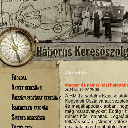
Aktuális
Főoldal
Akiket keresünk
Magyar és német hősi halottak
2014-05-16 07:05:36
Hozzátartozókat keresünk
A HM Társadalmi Kapcsolatok
Kegyeleti Osztályának vezetője
Ismeretlen katonák
és megállapodtak abban, hogy 
még maradványokat. Eddig tíz 
Sikeres keresések
német hősi halottak. Legalább
feltárás során. „Minden valósz
Történetek
egy hatalmas bombatölcsérbe 