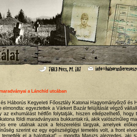
 maradványai a Lánchíd utcában
 és Háborús Kegyeleti Főosztály Katonai Hagyományőrző és 
 elmondta: egyeztettek a Várkert Bazár felújítását végző válla
az exhumálást hétfőn folytatják, hiszen elképzelhető, hogy t
katona földi maradványaira bukkantak rá, akik valószínűleg m
is erre utalnak azok a felszerelési tárgyak, amelyek előker
ínűség szerint ez egy egészségügyi temetés volt, a front elvo
temették el a halottakat” – mondta Maruzs alezredes, aki sz