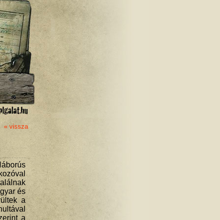
« vissza
Háborús
lkozóval
alálnak
agyar és
ültek a
nultával
erint a