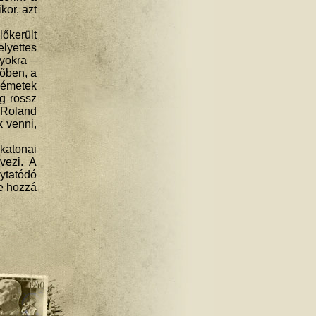
kor, azt
őkerült
elyettes
yokra –
dőben, a
németek
ég rossz
 Roland
 venni,
katonai
vezi. A
ytatódó
te hozzá