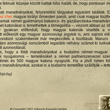
 február közepe között haltak hősi halált, de, hogy pontosan mi
i.
 maradványokat, felszerelési tárgyakat egyaránt találtak. El
as cher
magyar királyi őrmesteri paroli, amit csak magyar tiszth
kkantak német gyártmányú bakancs- és gázálarctáska-maradván
met katonákat is temethettek a tömegsírba –, viszont abban az i
ár gyakran előfordult, hogy magyar katonák viselték a 
ett előkerült egy magyar azonossági jegytok is, ami sajnos el
rgondozó szakemberek már megkezdték a tisztítását. Maruzs
ljes azonossági sorszámból legalább néhány számot ki tudnak
t azonosítását.
is, hogy a földi maradványokat a budaörsi német−magyar 
k nyugalomra – temetésüket a német partnerszervezet szer
 német és 500 magyar katona nyugszik. Ha a jövő héten fol
 maradványokat, azokat is a budaörsi temetőbe szállítják – tet
sir.hu)