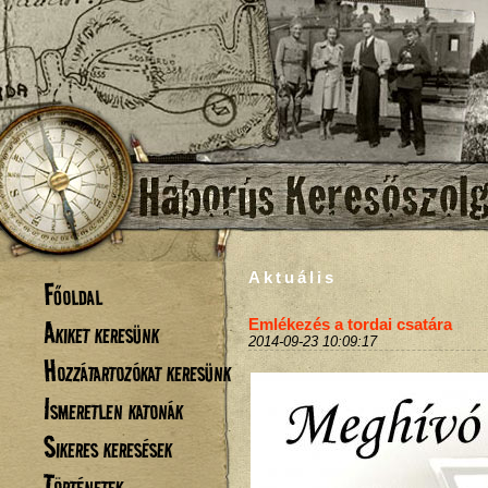
Aktuális
Főoldal
Akiket keresünk
Emlékezés a tordai csatára
2014-09-23 10:09:17
Hozzátartozókat keresünk
Ismeretlen katonák
Sikeres keresések
Történetek