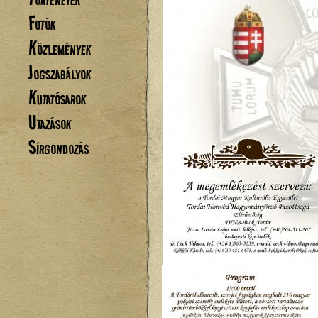
Fotók
Közlemények
Jogszabályok
Kutatósarok
Utazások
Sírgondozás