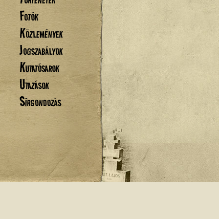
Fotók
Közlemények
Jogszabályok
Kutatósarok
Utazások
Sírgondozás