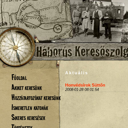
Aktuális
Főoldal
Akiket keresünk
Honvédsírok Süttőn
2008-01-28 08:01:54
Hozzátartozókat keresünk
Ismeretlen katonák
Sikeres keresések
Történetek