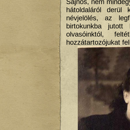
Sajnos, nem mindegy
hátoldaláról derül
névjelölés, az leg
birtokunkba jutot
olvasóinktól, fe
hozzátartozójukat fe