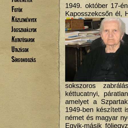
1949. október 17-én
Fotók
Kaposszekcsőn él, H
Közlemények
Jogszabályok
Kutatósarok
Utazások
Sírgondozás
sokszoros zabrál
kéttucatnyi, páratla
amelyet a Szparta
1949-ben készített i
német és magyar nye
Egyik-másik följegy