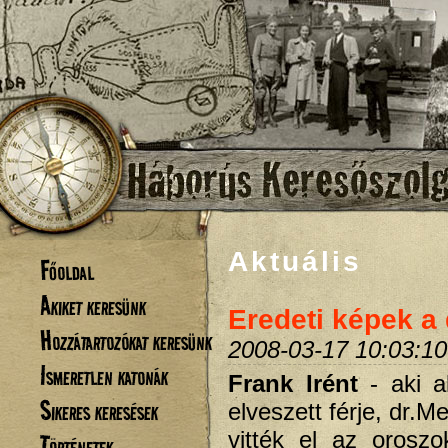
Aktuális
Főoldal
Akiket keresünk
Eredeti képek a
Hozzátartozókat keresünk
2008-03-17 10:03:10
Ismeretlen katonák
Frank Irént
- aki 
Sikeres keresések
elveszett férje, dr.M
vitték el az oroszo
Történetek