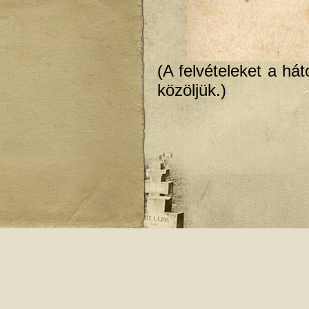
(A felvételeket a há
közöljük.)