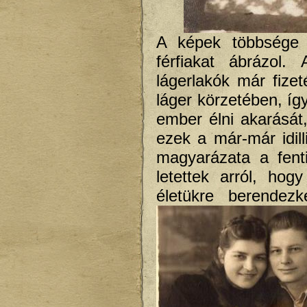
A képek többsége t
férfiakat ábrázol
lágerlakók már fize
láger körzetében, íg
ember élni akarását,
ezek a már-már idill
magyarázata a fent
letettek arról, hog
életükre berendezk