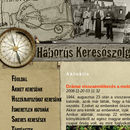
Aktuális
Főoldal
Akiket keresünk
Drámai visszaemlékezés a moldá
2008-11-20 03:11:32
Hozzátartozókat keresünk
1944. augusztus 23 után a visszavo
katonák, azok már látták, hogy a há
vezetés. Ezeket az embereket összegy
Ismeretlen katonák
Akkor arra kérték az embereket, írják
Amikor aláírták, másnap 22 ember
Sikeres keresések
környékünkről az egész magyar ember
csapat őrség volt, és mint foglyoka
Történetek