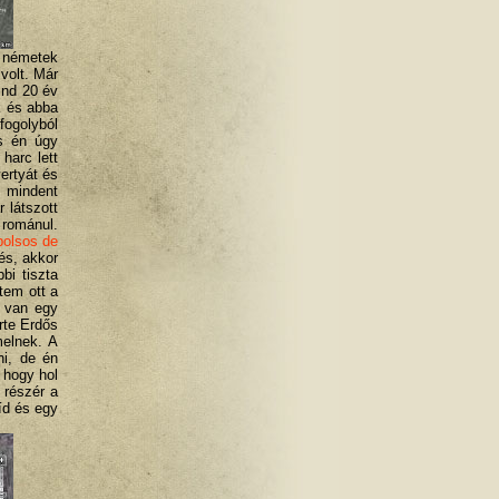
n németek
volt. Már
ind 20 év
k és abba
fogolyból
és én úgy
harc lett
ertyát és
 mindent
 látszott
 románul.
bolsos de
és, akkor
bi tiszta
tem ott a
a van egy
rte Erdős
melnek. A
i, de én
 hogy hol
 részér a
íd és egy