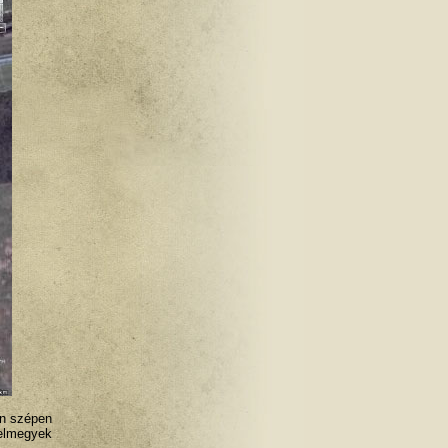
n szépen
 elmegyek