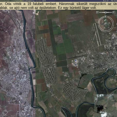
an. Oda vitték a 19 falubeli embert. Háromnak sikerült megszökni az ú
ablak, se ajtó nem volt az épületeken. Ez egy büntető láger volt.