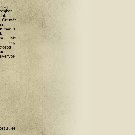
bevájt
iségben
tták
. Ott már
on
n meg is
k.
om hét
án egy
ótozott
kú
elvénybe
oszul, és