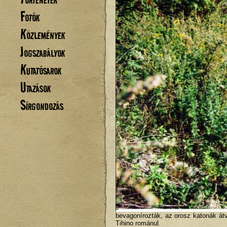
Fotók
Közlemények
Jogszabályok
Kutatósarok
Utazások
Sírgondozás
bevagonírozták, az orosz katonák átv
Tihino románul.