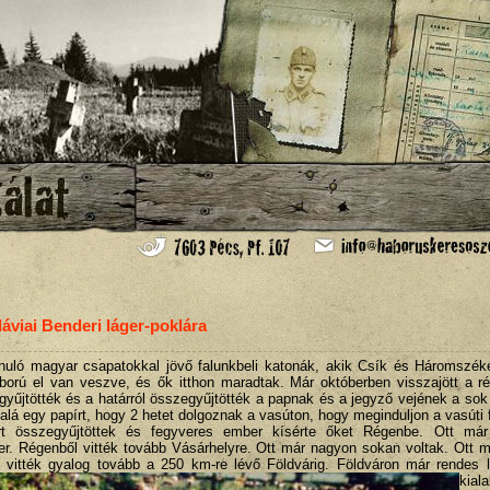
viai Benderi láger-poklára
nuló magyar csapatokkal jövő falunkbeli katonák, akik Csík és Háromszék
ború el van veszve, és ők itthon maradtak. Már októberben visszajött a r
űjtötték és a határról összegyűjtötték a papnak és a jegyző vejének a sok
 alá egy papírt, hogy 2 hetet dolgoznak a vasúton, hogy meginduljon a vasúti 
t összegyűjtöttek és fegyveres ember kísérte őket Régenbe. Ott már 
. Régenből vitték tovább Vásárhelyre. Ott már nagyon sokan voltak. Ott 
t vitték gyalog tovább a 250 km-re lévő Földvárig.
Földváron már rendes l
kiala