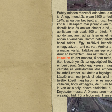
Erdély minden részéből oda vitték a 
is. Ahogy mondták, olyan 3500-an volt
1945. januárban bevágott a tífusz. N
körüli. Édesapám már január 20-án me
dobták bele és amikor elment a hó, 
áprilisban már csak 500-an éltek. F
gondoltam, amit ád az Isten és elme
abban a városban. Három hétig tartot
hazai földet. Egy túlélővel beszé
elmagyarázott, ami ott van. Amikor a
a magas várfal. Találkoztam egy oro
Amit én kérdeztem, arra azt felelte, ő
imitacion
és azt mondta, ő nem tudta,
őtet kivezényelték az egységével löv
emberi csont. Sehol egy kereszt, vag
városba és érdeklődtem idős embere
falumbeli ember, aki átélte a fogságo
László urat, menjenek el oda, ahol 
túlélők közül még három él és meg
vállalom, hogy elmegyek, de 16 év 
is van az a hely, ahova elföldelték 
Dnyeszter mossa. A Dnyeszteren megy
országúti híd. Túl a hídon már Transz