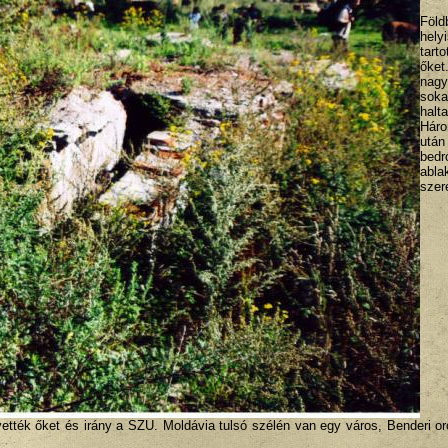
Föld
hely
tarto
őket
nagy
soka
halta
Hár
ut
bedr
abla
szer
ették őket és irány a SZU. Moldávia tulsó szélén van egy város, Benderi or