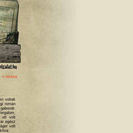
« vissza
en voltak
égi román
 gabonát.
forgalom.
ott volt
már egész
áger volt
kítva