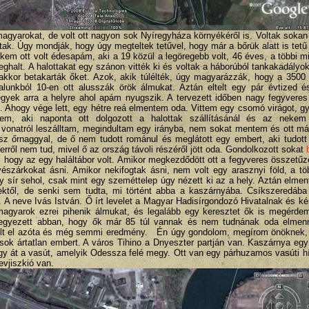
magyarokat, de volt ott nagyon sok Nyíregyháza környékéről is. Voltak soka
ak. Úgy mondják, hogy úgy megteltek tetűvel, hogy már a bőrük alatt is tetű 
ekem ott volt édesapám, aki a 19 közül a legöregebb volt, 46 éves, a többi m
ghalt. A halottakat egy szánon vitték ki és voltak a háborúból tankakadályo
akkor betakarták őket. Azok, akik túlélték, úgy magyarázzák, hogy a 3500 
alunkból 10-en ott alusszák örök álmukat. Aztán eltelt egy pár évtized 
gyek arra a helyre ahol apám nyugszik. A tervezett időben nagy fegyveres 
t. Ahogy vége lett, egy hétre reá elmentem oda. Vittem egy csomó virágot, gy
ltem, aki naponta ott dolgozott a halottak szállításánál és az nekem
 vonatról leszálltam, megindultam egy irányba, nem sokat mentem és ott már
sz őrnaggyal, de ő nem tudott románul és meglátott egy embert, aki tudott
 erről nem tud, mivel ő az ország távoli részéről jött oda. Gondolkozott sokat
 hogy az egy haláltábor volt. Amikor megkezdődött ott a fegyveres összetűz
észárkokat ásni. Amikor nekifogtak ásni, nem volt egy arasznyi föld, a töb
y sír sehol, csak mint egy szeméttelep úgy nézett ki az a hely. Aztán elmen
ktől, de senki sem tudta, mi történt abba a kaszárnyába. Csíkszeredáb
t. A neve Ivás István. Ő írt levelet a Magyar Hadisírgondozó Hivatalnak és ké
magyarok ezrei pihenik álmukat, és legalább egy keresztet ők is megérde
egyezett abban, hogy ők már 85 túl vannak és nem tudnának oda elmenn
telt el azóta és még semmi eredmény. Én úgy gondolom, megírom önöknek,
a sok ártatlan embert. A város Tihino a Dnyeszter partján van. Kaszárnya egy
 át a vasút, amelyik Odessza felé megy. Ott van egy párhuzamos vasúti h
evjiszkió van.