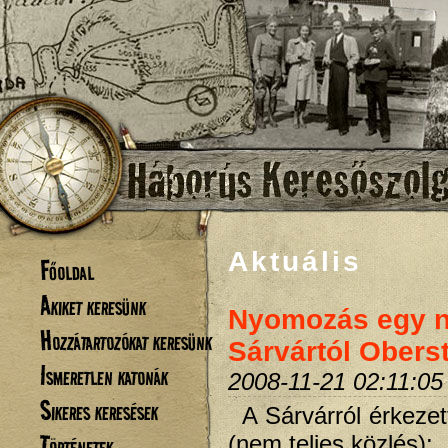
Aktuális
Főoldal
Akiket keresünk
Nyomozás egy n
Hozzátartozókat keresünk
Sárvártól Oberst
Ismeretlen katonák
2008-11-21 02:11:05
Sikeres keresések
A Sárvárról érkezet
Történetek
(nem teljes közlés):