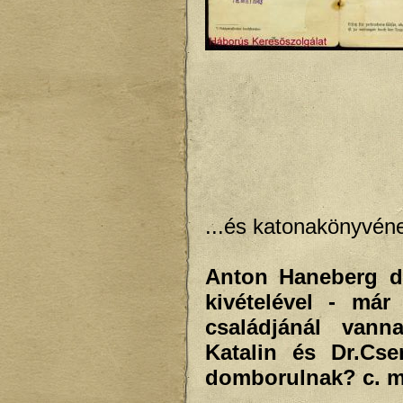
...és katonakönyvén
Anton Haneberg do
kivételével - má
családjánál vann
Katalin és Dr.Cs
domborulnak? c. m