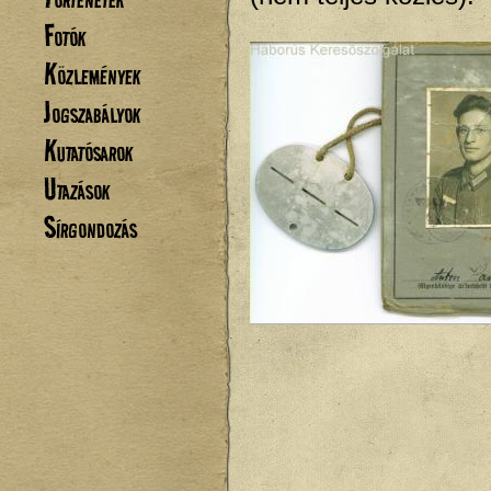
Fotók
Közlemények
Jogszabályok
Kutatósarok
Utazások
Sírgondozás