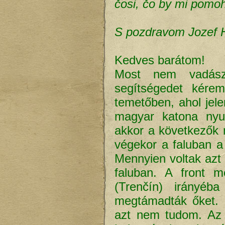
čosi, čo by mi pomo
S pozdravom Jozef 
Kedves barátom!
Most nem vadász
segítségedet kérem
temetőben, ahol jelen
magyar katona nyug
akkor a következők 
végekor a faluban a
Mennyien voltak azt
faluban. A front m
(Trenčín) irányéb
megtámadták őket. 
azt nem tudom. Az 