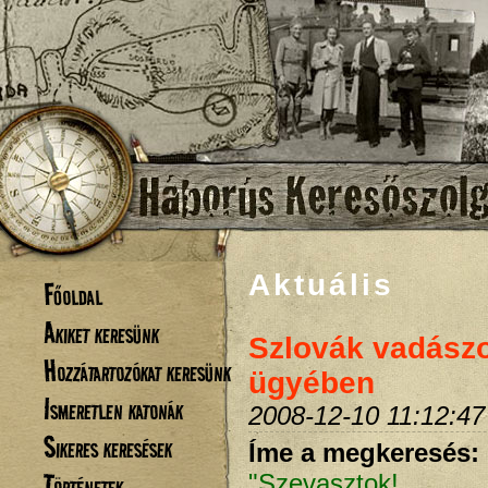
Aktuális
Főoldal
Akiket keresünk
Szlovák vadász
Hozzátartozókat keresünk
ügyében
Ismeretlen katonák
2008-12-10 11:12:47
Sikeres keresések
Íme a megkeresés:
Történetek
"Szevasztok!