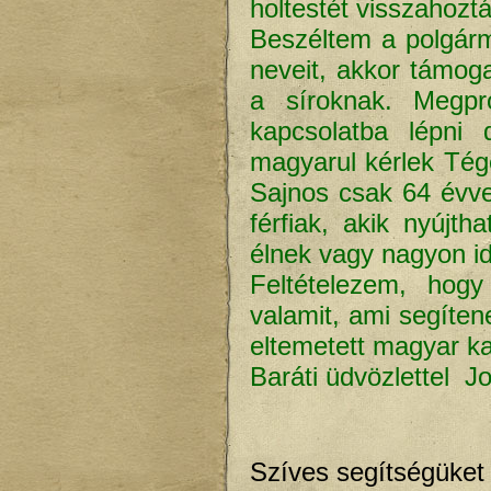
holtestét visszahozt
Beszéltem a polgárme
neveit, akkor támoga
a síroknak. Megpr
kapcsolatba lépni
magyarul kérlek Tég
Sajnos csak 64 évve
férfiak, akik nyúj
élnek vagy nagyon i
Feltételezem, hogy
valamit, ami segítene
eltemetett magyar ka
Baráti üdvözlettel J
Szíves segítségüket