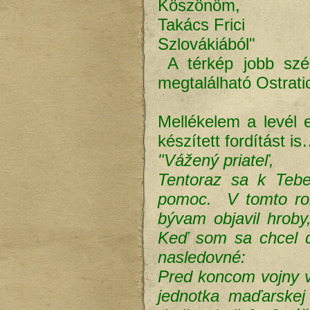
Köszönöm,
Takács Frici
Szlovákiából"
A térkép jobb sz
megtalálható Ostratic
Mellékelem a levél 
készített fordítást is
"Vážený priateľ,
Tentoraz sa k Tebe
pomoc. V tomto rok
bývam objavil hroby
Keď som sa chcel do
nasledovné:
Pred koncom vojny v
jednotka maďarskej