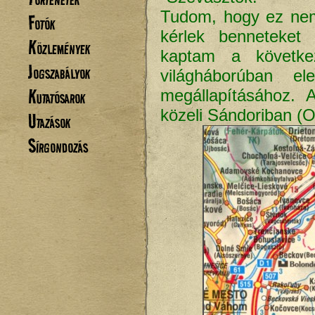
Tudom, hogy ez nem
Fotók
kérlek benneteket 
Közlemények
kaptam a következ
Jogszabályok
világháborúban e
Kutatósarok
megállapításához. 
közeli Sándoriban (O
Utazások
Sírgondozás