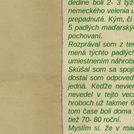
dedine boli 2- 3 tý
nemeckého velenia u
prepadnutá. Kým, či
5 padlých maďarských
pochovaní.
Rozprával som z ter
mená týchto padlých
umiestnením náhrobn
Skúšal som sa spoj
dostal som odpoveď,
jedná. Keďže nevie
nevedel v tejto ve
hroboch už takmer 64
tom čase boli doma s
tiež 70- 80 roční.
Myslím si, že v ma