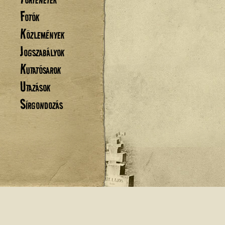
Fotók
Közlemények
Jogszabályok
Kutatósarok
Utazások
Sírgondozás