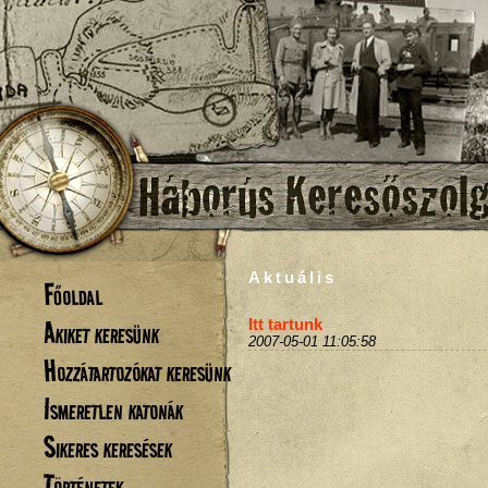
Aktuális
Főoldal
Akiket keresünk
Itt tartunk
2007-05-01 11:05:58
Hozzátartozókat keresünk
Ismeretlen katonák
Sikeres keresések
Történetek