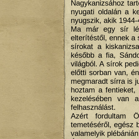
Nagykanizsához tart
nyugati oldalán a k
nyugszik, akik 1944-
Ma már egy sír lét
elterítéstől, ennek a
sírokat a kiskanizs
később a fia, Sándo
világból. A sírok ped
előtti sorban van, 
megmaradt sírra is j
hoztam a fentieket,
kezelésében van a 
felhasználást.
Azért fordultam Ö
temetéséről, egész b
valamelyik plébánián