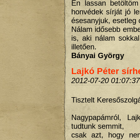
Én lassan betöltöm
honvédek sírját jó le
ésesanyjuk, esetleg c
Nálam idősebb ember
is, aki nálam sokka
illetően.
Bányai György
Lajkó Péter sírh
2012-07-20 01:07:37
Tisztelt Keresőszolgá
Nagypapámról, Laj
tudtunk semmit,
csak azt, hogy nem