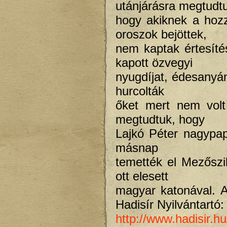
utánjárásra megtudt
hogy akiknek a hozz
oroszok bejöttek,
nem kaptak értesít
kapott özvegyi
nyugdíjat, édesanyá
hurcolták
őket mert nem volt
megtudtuk, hogy
Lajkó Péter nagypa
másnap
temették el Mezőszi
ott elesett
magyar katonával. Az
Hadisír Nyilvántartó:
http://www.hadisir