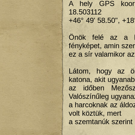
A hely GPS koordi
18.503112
+46° 49' 58.50", +18
Önök felé az a ké
fényképet, amin szer
ez a sír valamikor a
Látom, hogy az ön
katona, akit ugyana
az időben Mezőszi
Valószínűleg ugyan
a harcoknak az áldo
volt köztük, mert
a szemtanúk szerint 