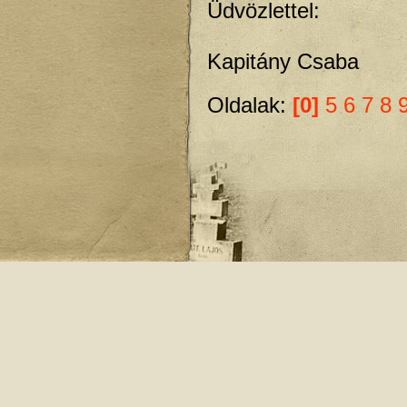
Üdvözlettel:
Kapitány Csaba
Oldalak:
[0]
5
6
7
8