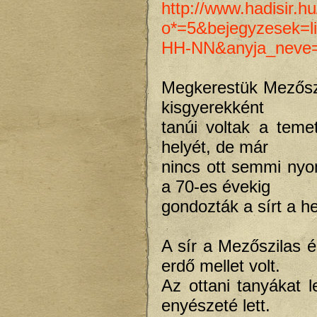
http://www.hadisir.hu
o*=5&bejegyzesek
HH-NN&anyja_neve
Megkerestük Mezőszi
kisgyerekként
tanúi voltak a teme
helyét, de már
nincs ott semmi ny
a 70-es évekig
gondozták a sírt a he
A sír a Mezőszilas 
erdő mellet volt.
Az ottani tanyákat l
enyészeté lett.