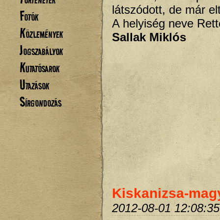
látszódott, de már el
Fotók
A helyiség neve Rett
Közlemények
Sallak Miklós
Jogszabályok
Kutatósarok
Utazások
Sírgondozás
Kiskanizsa-magy
2012-08-01 12:08:35