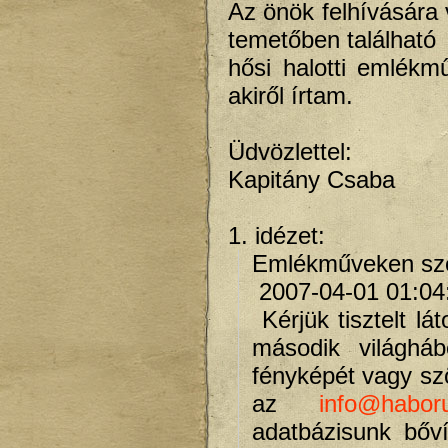
Az önök felhívására 
temetőben található
hősi halotti emlékm
akiről írtam.
Üdvözlettel:
Kapitány Csaba
1. idézet:
Emlékműveken sze
2007-04-01 01:04
Kérjük tisztelt lá
második világháb
fényképét vagy szö
az
info@haboru
adatbázisunk bőv