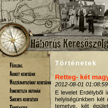
Történetek
Főoldal
Akiket keresünk
Retteg- két mag
Hozzátartozókat keresünk
2012-08-01 01:08:59
Ismeretlen katonák
E levelet Erdélyből 
Sikeres keresések
helyiségünkben két 
temetve, két épül
Történetek