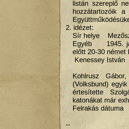
listán szereplő n
hozzátartozóik a
Együttműködésüket
2. idézet:
Sír helye Mezősz
Egyéb 1945. jan
előtt 20-30 német 
Kenessey István
Kohlrusz Gábor
(Volksbund) egyik
értesítette Szol
katonákat már exh
Felrakás dátuma 
--