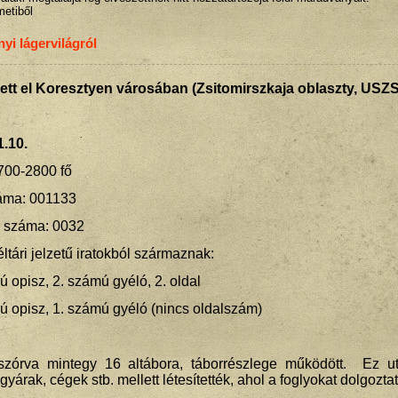
metiből
yi lágervilágról
edett el Koresztyen városában (Zsitomirszkaja oblaszty, USZ
1.10.
700-2800 fő
záma: 001133
s száma: 0032
tári jelzetű iratokból származnak:
opisz, 2. számú gyéló, 2. oldal
opisz, 1. számú gyéló (nincs oldalszám)
szórva mintegy 16 altábora, táborrészlege működött. Ez ut
árak, cégek stb. mellett létesítették, ahol a foglyokat dolgoztat