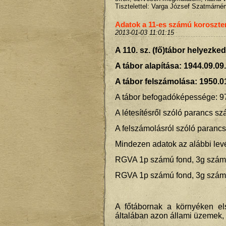
Tisztelettel: Varga József Szatmárné
Adatok a 11-es számú koroszten
2013-01-03 11:01:15
A 110. sz. (fő)tábor helyezk
A tábor alapítása: 1944.09.09.
A tábor felszámolása: 1950.0
A tábor befogadóképessége: 9
A létesítésről szóló parancs s
A felszámolásról szóló paranc
Mindezen adatok az alábbi levél
RGVA 1p számú fond, 3g számú 
RGVA 1p számú fond, 3g számú 
A főtábornak a környéken el
általában azon állami üzemek, gy