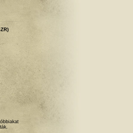
SZR)
óbbiakat
ták.