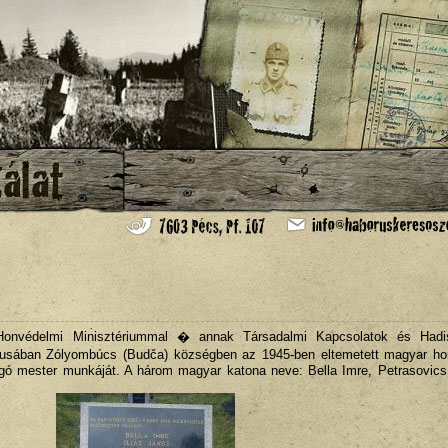
Honvédelmi Minisztériummal � annak Társadalmi Kapcsolatok és Hadi
usában Zólyombúcs (Budča) községben az 1945-ben eltemetett magyar h
aragó mester munkáját. A három magyar katona neve: Bella Imre, Petrasovic