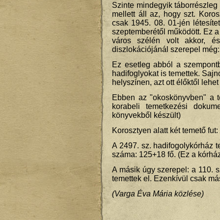
Szinte mindegyik táborrészleg
mellett áll az, hogy szt. Kor
csak 1945. 08. 01-jén létesíte
szeptemberétől működött. Ez a s
város szélén volt akkor, és
diszlokációjánál szerepel még: 
Ez esetleg abból a szempontb
hadifoglyokat is temettek. Sajn
helyszínen, azt ott élőktől lehet 
Ebben az "okoskönyvben" a tem
korabeli temetkezési dokum
könyvekből készült)
Korosztyen alatt két temető fut:
A 2497. sz. hadifogolykórház te
száma: 125+18 fő. (Ez a kórház
A másik úgy szerepel: a 110. sz
temettek el. Ezenkívül csak má
(Varga Éva Mária közlése)