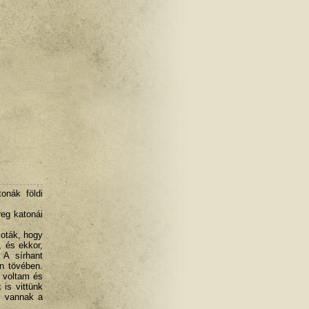
tonák földi
reg katonái
loták, hogy
 és ekkor,
 A sírhant
n tövében.
 voltam és
 is vittünk
ol vannak a