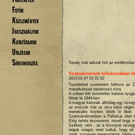
Fotók
Közlemények
Jogszabályok
Kutatósarok
Utazások
Sírgondozás
Tavaly már adtunk hírt az emlékműav
Szatmárnémeti külvárosában tör
2013-01-07 01:01:52
Tisztelettel szeretném felhívni az 
maradványait tartalmazó sírra.
A sírban két ismeretlen katona nyugo
lőttek le 1944-ben.
A magyar katonák állítólag egy özve
az oroszok már az utca tulsó végén 
menekülés közben lőtték le őket.
Szatmárnémetiben a Pálfalvai úton
Elég nehéz észrevenni, mivel hogy 
Székely néni - az a bizonyos özvegy
reájuk virágot, mert tudtuk, hogy o
sírok, szívesen megmutatom, hátha val