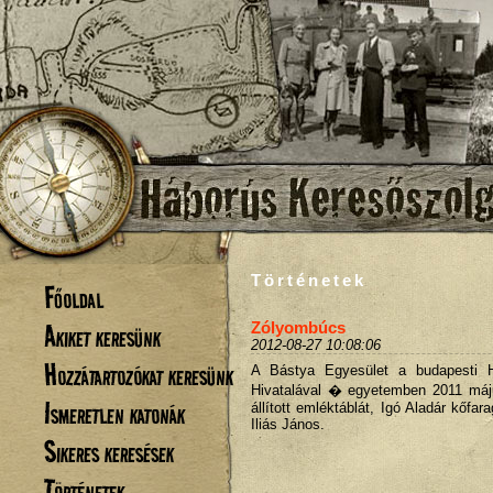
Történetek
Főoldal
Akiket keresünk
Zólyombúcs
2012-08-27 10:08:06
Hozzátartozókat keresünk
A Bástya Egyesület a budapesti 
Hivatalával � egyetemben 2011 máj
Ismeretlen katonák
állított emléktáblát, Igó Aladár kőf
Iliás János.
Sikeres keresések
Történetek