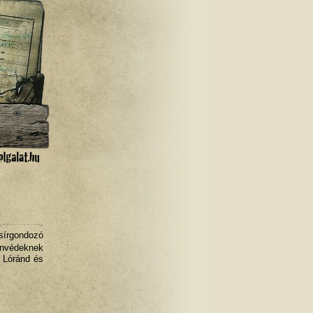
sírgondozó
onvédeknek
s Lóránd és