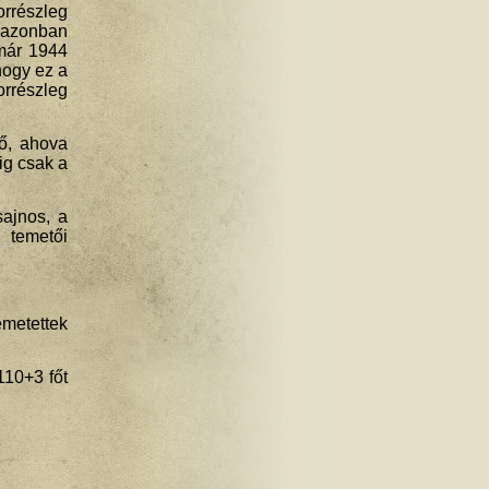
orrészleg
t azonban
 már 1944
hogy ez a
rrészleg
ő, ahova
ig csak a
sajnos, a
 temetői
emetettek
110+3 főt