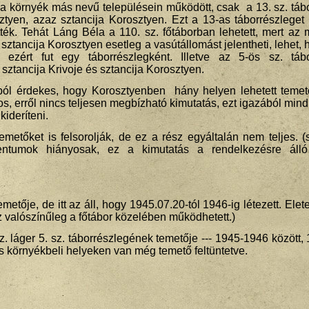
 a környék más nevű településein működött, csak a 13. sz. táb
osztyen, azaz sztancija Korosztyen. Ezt a 13-as táborrészlege
tték. Tehát Láng Béla a 110. sz. főtáborban lehetett, mert az
ztancija Korosztyen esetleg a vasútállomást jelentheti, lehet, 
 ezért fut egy táborrészlegként. Illetve az 5-ös sz. tábo
sztancija Krivoje és sztancija Korosztyen.
ól érdekes, hogy Korosztyenben hány helyen lehetett temet
os, erről nincs teljesen megbízható kimutatás, ezt igazából mind
kideríteni.
etőket is felsorolják, de ez a rész egyáltalán nem teljes. (
entumok hiányosak, ez a kimutatás a rendelkezésre álló
metője, de itt az áll, hogy 1945.07.20-tól 1946-ig létezett. Elet
 valószínűleg a főtábor közelében működhetett.)
. láger 5. sz. táborrészlegének temetője --- 1945-1946 között, 
s környékbeli helyeken van még temető feltüntetve.