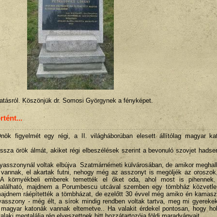
atásról. Köszönjük dr. Somosi Györgynek a fényképet.
tént...
Önök figyelmét egy régi, a II. világháborúban elesett állítólag magyar ka
ssza örök álmát, akiket régi elbeszélések szerint a bevonuló szovjet hadse
gyasszonynál voltak elbújva Szatmárnémeti külvárosában, de amikor meghal
vannak, el akartak futni, nehogy még az asszonyt is megöljék az oroszok,
 A környékbeli emberek temették el őket oda, ahol most is pihennek.
 található, majdnem a Porumbescu utcával szemben egy tömbház közvetle
majdnem ráépítették a tömbházat, de ezelőtt 30 évvel még amiko én kamasz
asszony - még élt, a sírok mindig rendben voltak tartva, meg mi gyerekek
tt magyar katonák vannak eltemetve.. Ha valakit érdekel pontosan, hogy h
aki megtalálja rég elveszettnek hitt hozzátartozója földi maradványait.