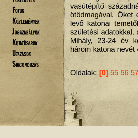
vasútépítő századn
Fotók
ötödmagával. Őket e
Közlemények
levő katonai temető
Jogszabályok
születési adatokkal,
Mihály, 23-24 év kö
Kutatósarok
három katona nevét el
Utazások
Sírgondozás
Oldalak:
[0]
55
56
5