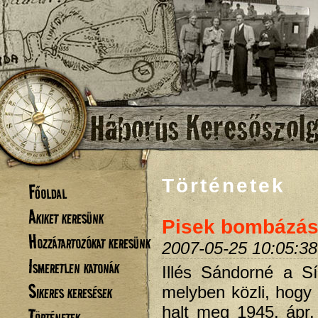
Történetek
Főoldal
Akiket keresünk
Pisek bombázás
Hozzátartozókat keresünk
2007-05-25 10:05:38
Ismeretlen katonák
Illés Sándorné a Sí
Sikeres keresések
melyben közli, hogy
halt meg 1945. ápr.
Történetek