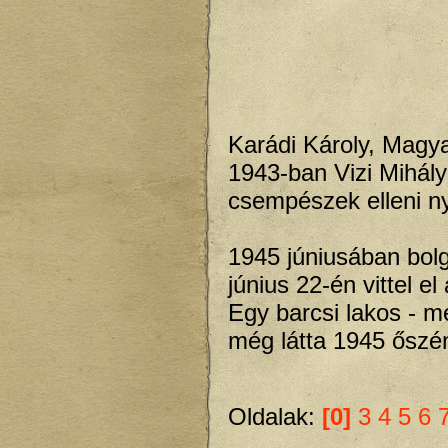
Karádi Károly, Magyar
1943-ban Vizi Mihály
csempészek elleni n
1945 júniusában bol
június 22-én vittel el
Egy barcsi lakos - m
még látta 1945 őszé
Oldalak:
[0]
3
4
5
6