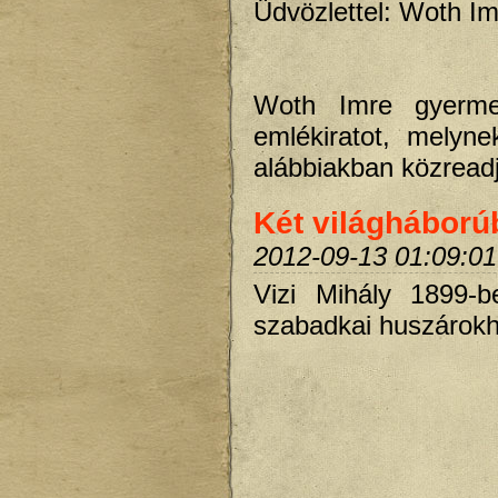
Üdvözlettel: Woth Im
Woth Imre gyerm
emlékiratot, melyn
alábbiakban közread
Két világháborúb
2012-09-13 01:09:01
Vizi Mihály 1899-b
szabadkai huszárokh