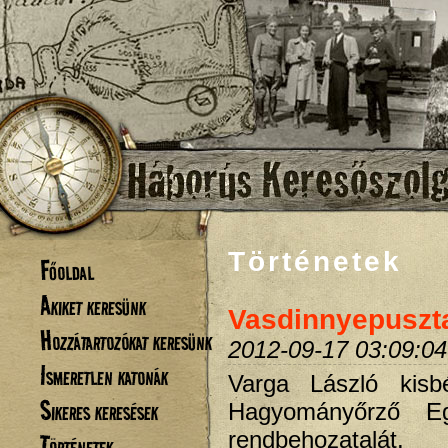
Történetek
Főoldal
Akiket keresünk
Vasdinnyepuszta
Hozzátartozókat keresünk
2012-09-17 03:09:04
Ismeretlen katonák
Varga László kisb
Sikeres keresések
Hagyományőrző E
rendbehozatalát.
Történetek