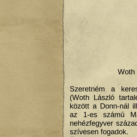
Woth 
Szeretném a keres
(Woth László tartal
között a Donn-nál il
az 1-es számú Már
nehézfegyver század
szívesen fogadok.