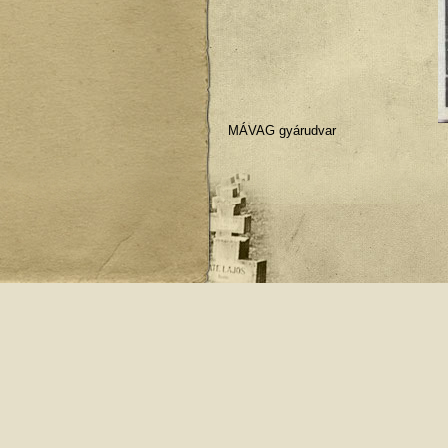
MÁVAG gyárudvar