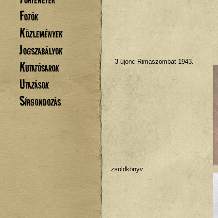
Fotók
Közlemények
Jogszabályok
3 újonc Rimaszombat 1943.
Kutatósarok
Utazások
Sírgondozás
zsoldkönyv