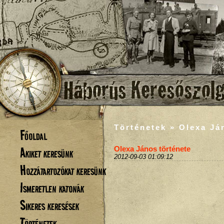
Történetek » Olexa Já
Főoldal
Akiket keresünk
Olexa János története
2012-09-03 01:09:12
Hozzátartozókat keresünk
Ismeretlen katonák
Sikeres keresések
Történetek