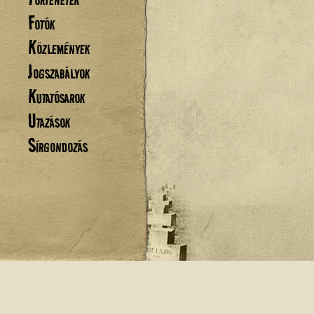
Fotók
Közlemények
Jogszabályok
Kutatósarok
Utazások
Sírgondozás