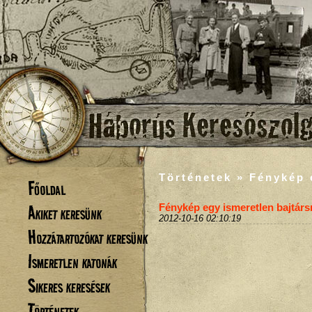
Történetek » Fénykép 
Főoldal
Akiket keresünk
Fénykép egy ismeretlen bajtárs
2012-10-16 02:10:19
Hozzátartozókat keresünk
Ismeretlen katonák
Sikeres keresések
Történetek