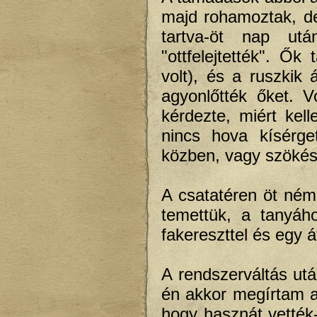
majd rohamoztak, de 
tartva-öt nap utá
"ottfelejtették". Ők
volt), és a ruszkik 
agyonlőtték őket. V
kérdezte, miért kelle
nincs hova kísérge
közben, vagy szökés 
A csatatéren öt néme
temettük, a tanyáh
fakereszttel és egy á
A rendszerváltás utá
én akkor megírtam a 
hogy hasznát vették-