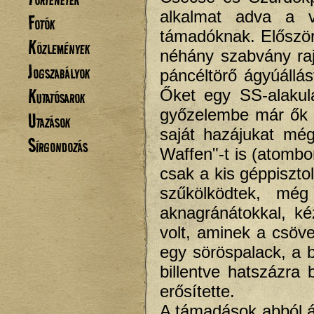
alkalmat adva a v
Fotók
támadóknak. Először
Közlemények
néhány szabvány raj-
Jogszabályok
páncéltörő ágyúállás
Kutatósarok
Őket egy SS-alakula
győzelembe már ők 
Utazások
saját hazájukat mé
Sírgondozás
Waffen"-t is (atomb
csak a kis géppiszt
szűkölködtek, még
aknagránátokkal, k
volt, aminek a csöve
egy söröspalack, a b
billentve hatszázra
erősítette.
A támadások abból ál