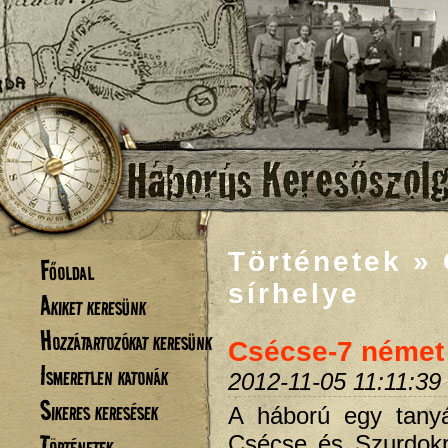
Történetek »
Főoldal
sírhelye
Akiket keresünk
Hozzátartozókat keresünk
Csécse-7 német 
Ismeretlen katonák
2012-11-05 11:11:39
Sikeres keresések
A háború egy tanyá
Történetek
Csécse és Szurdokp