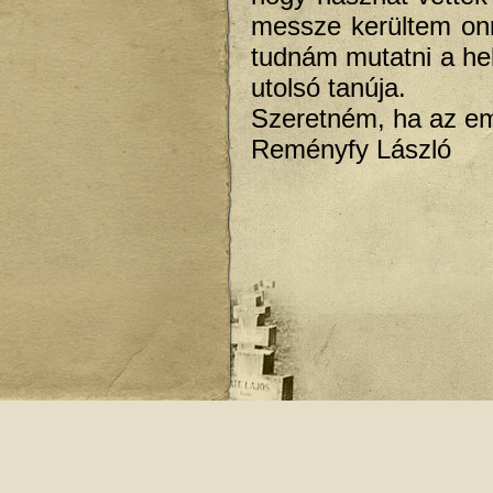
messze kerültem onn
tudnám mutatni a he
utolsó tanúja.
Szeretném, ha az em
Reményfy László