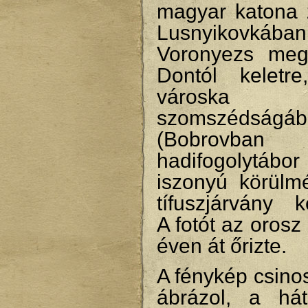
magyar katona
Lusnyikovkában
Voronyezs meg
Dontól keletr
városka
szomszédságáb
(Bobrovban
hadifogolytábor
iszonyú körülmé
tífuszjárvány k
A fotót az orosz
éven át őrizte.
A fénykép csinos
ábrázol, a hát