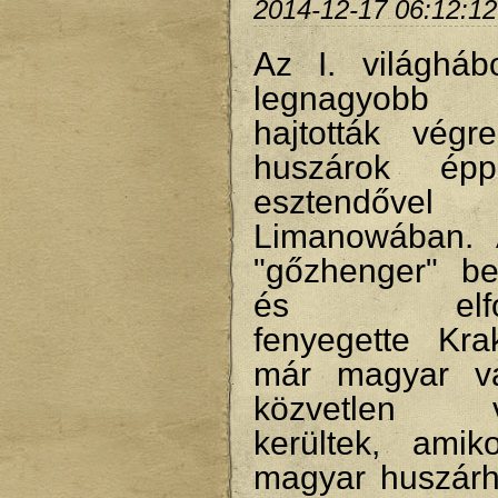
2014-12-17 06:12:12
Az I. világháb
legnagyobb h
hajtották vég
huszárok ép
esztendővel
Limanowában. 
"gőzhenger" bek
és elfogla
fenyegette Krak
már magyar vá
közvetlen v
kerültek, ami
magyar huszárh