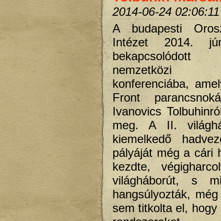
2014-06-24 02:06:11
A budapesti Orosz
Intézet 2014. jú
bekapcsolódot
nemzetközi in
konferenciába, ame
Front parancsnoká
Ivanovics Tolbuhinró
meg. A II. világh
kiemelkedő hadvez
pályáját még a cári
kezdte, végigharco
világháborút, s mi
hangsúlyozták, még S
sem titkolta el, hogy 