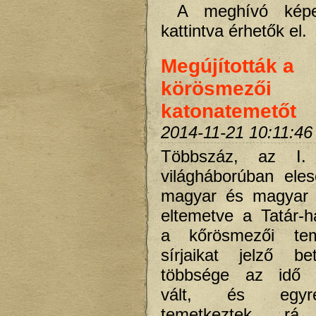
A meghívó képe
kattintva érhetők el.
Megújították a
körösmezői
katonatemetőt
2014-11-21 10:11:46
Többszáz, az I.
világháborúban eles
magyar és magyar
eltemetve a Tatár-h
a kőrösmezői te
sírjaikat jelző be
többsége az idő 
vált, és egyr
temetkeztek r