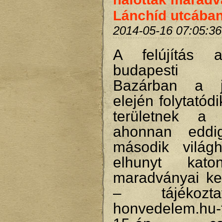
Lánchíd utcába
2014-05-16 07:05:36
A felújítás a
budapesti 
Bazárban a 
elején folytatód
területnek a f
ahonnan eddi
második világ
elhunyt kato
maradványai ker
– tájékozt
honvedelem.hu