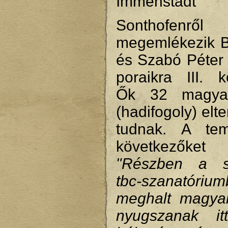
Immenstadt
Sonthofenről
megemlékezik 
és Szabó Péter 
poraikra III. k
Ők 32 magya
(hadifogoly) elt
tudnak. A tem
következőke
"Részben a so
tbc-szanatóriu
meghalt magya
nyugszanak i