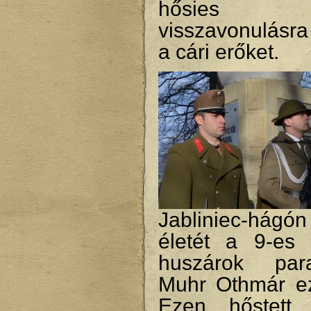
hősies kit
visszavonulásra
a cári erőket.
Jabliniec-hágón
életét a 9-es
huszárok para
Muhr Othmár ez
Ezen hőstett 