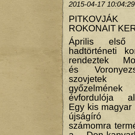
2015-04-17 10:04:29
PITKOVJÁK
ROKONAIT KE
Április első
hadtörténeti ko
rendeztek Mo
és Voronye
szovjetek 
győzelmén
évfordulója al
Egy kis magyar 
újságíró ta
számomra term
a Don-kanyar