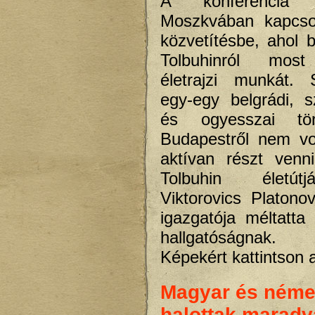
A konferencia m
Moszkvában kapcso
közvetítésbe, ahol 
Tolbuhinról most
életrajzi munkát. 
egy-egy belgrádi, sz
és ogyesszai tör
Budapestről nem vo
aktívan részt venn
Tolbuhin életútj
Viktorovics Platonov
igazgatója méltatta
hallgatóságnak.
Képekért kattintson 
Magyar és néme
halottak maradv