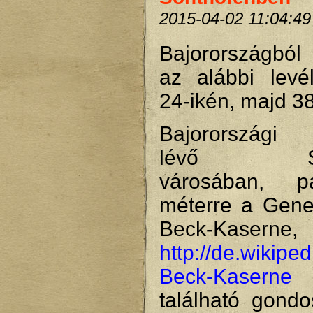
2015-04-02 11:04:49
Bajorországból
az alábbi levé
24-ikén, majd 3
Bajorországi 
lévő Son
városában, 
méterre a Gener
Beck-Kaserne,
http://de.wikipe
Beck-Kaserne
található gondo