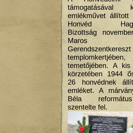
támogatásával
emlékművet állított 
Honvéd Hagyo
Bizottság novembe
Maros m
Gerendszentkereszt
templomkertjébe
temetőjében. A kis 
körzetében 1944 ős
26 honvédnek állít
emléket. A márván
Béla reformát
szentelte fel.