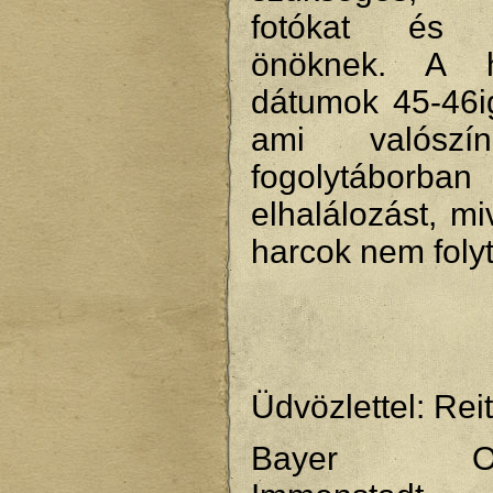
fotókat és 
önöknek. A ha
dátumok 45-46i
ami valószí
fogolytáborba
elhalálozást, mi
harcok nem folyt
Üdvözlettel: Rei
Bayer Ober