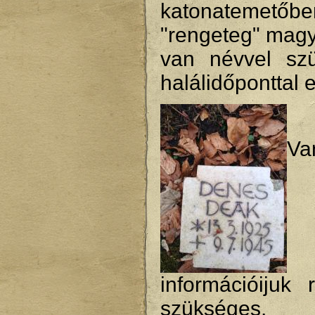
katonatemetőbe
"rengeteg" magy
van névvel szü
halálidőponttal 
Va
információijuk 
szükséges, 