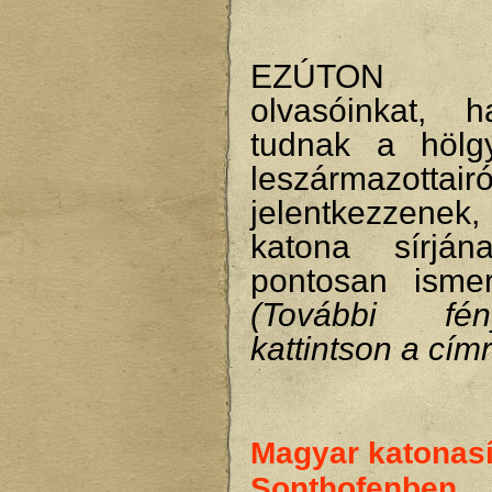
EZÚTON K
olvasóinkat, 
tudnak a hölg
leszármazottairó
jelentkezzene
katona sírján
pontosan isme
(További fény
kattintson a címr
Magyar katonas
Sonthofenben