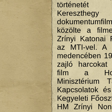
történetét 
Keresztheg
dokumentumf
közölte a filme
Zrínyi Katonai 
az MTI-vel. A 
medencében 19
zajló harcokat
film a Hon
Minisztérium T
Kapcsolatok é
Kegyeleti Főosz
HM Zrínyi Nonpr