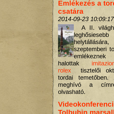
Emlékezés a tor
csatára
2014-09-23 10:09:17
A II. világ
leghősiese
helytállásár
szeptemberi to
emlékezne
halottak
imitazi
rolex
tisztelői okt
tordai temetőben. 
meghívó a címre
olvasható.
Videokonferenc
Tolbuhin marsall