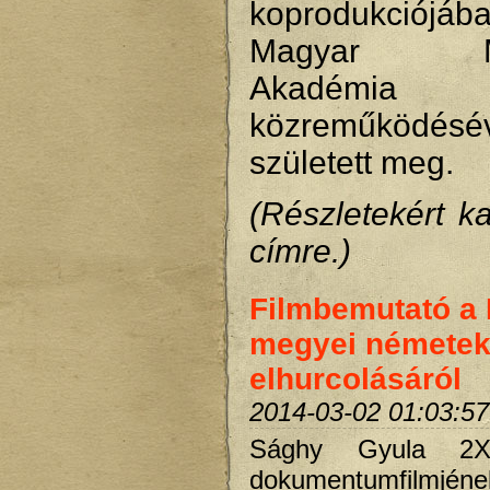
koprodukció
Magyar Műv
Akadémia
közreműködésé
született meg.
(Részletekért ka
címre.)
Filmbemutató a
megyei némete
elhurcolásáról
2014-03-02 01:03:57
Sághy Gyula 2X
dokumentumfilmjéne