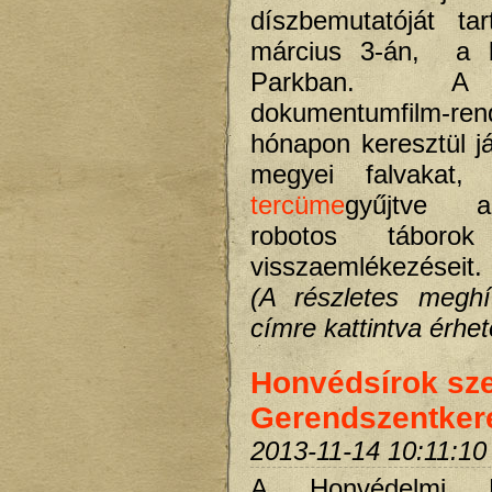
díszbemutatóját ta
március 3-án, a
Parkban. A
dokumentumfilm-r
hónapon keresztül j
megyei falvakat
tercüme
gyűjtve a
robotos táborok 
visszaemlékezéseit.
(A részletes meghí
címre kattintva érhető
Honvédsírok sz
Gerendszentker
2013-11-14 10:11:10
A Honvédelmi Mi