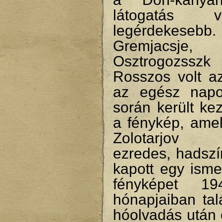
látogatás 
legérdekesebb.
Gremjacsje, 
Osztrogozs
Rosszos volt az
az egész napo
során került ke
a fénykép, amel
Zolotarjov
ezredes, hadszí
kapott egy isme
fényképet 1
hónapjaiban tal
hóolvadás után 