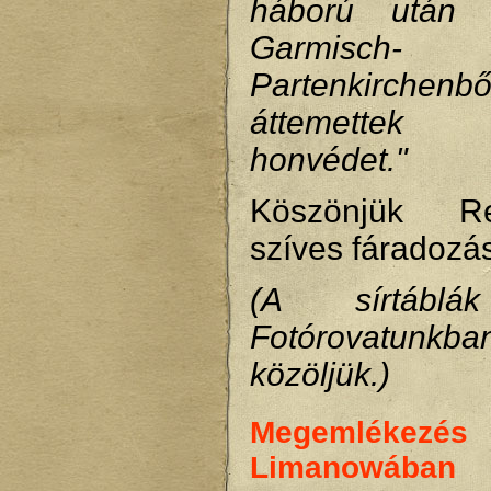
háború után 
Garmisch-
Partenkirch
áttemettek
honvédet."
Köszönjük R
szíves fáradozás
(A sírtáblá
Fotórovatunkba
közöljük.)
Megemlékezés
Limanowában