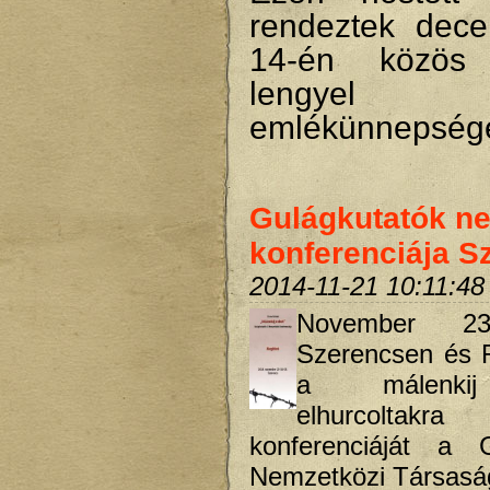
rendeztek dec
14-én közös
lengyel
emlékünnepsége
Gulágkutatók n
konferenciája S
2014-11-21 10:11:48
November 23-
Szerencsen és R
a málenkij
elhurcoltakr
konferenciáját a G
Nemzetközi Társasá