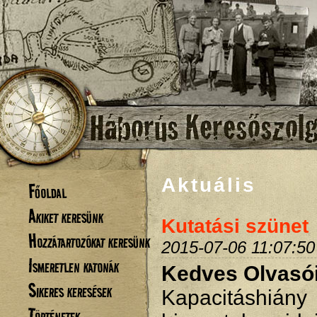
Aktuális
Főoldal
Akiket keresünk
Kutatási szünet
Hozzátartozókat keresünk
2015-07-06 11:07:50
Ismeretlen katonák
Kedves Olvasó
Sikeres keresések
Kapacitáshiá
Történetek