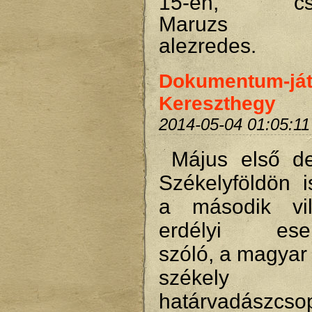
15-én, csüt
Maruzs R
alezredes.
Dokumentum-ját
Kereszthegy
2014-05-04 01:05:11
Május első d
Székelyföldön is
a második vil
erdélyi esem
szóló, a magyar 
székely 
határvadászcsop