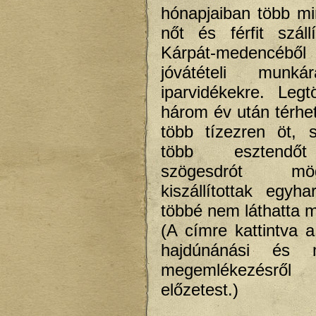
hónapjaiban több m
nőt és férfit száll
Kárpát-medencéből 
jóvátételi munká
iparvidékekre. Leg
három év után térhet
több tízezren öt, 
több esztendőt 
szögesdrót m
kiszállítottak egy
többé nem láthatta m
(A címre kattintva a
hajdúnánási és m
megemlékezésről 
előzetest.)