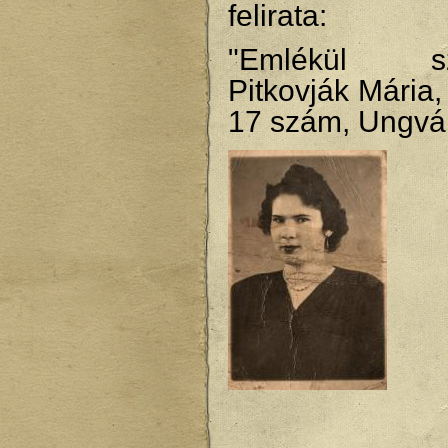
felirata:
"Emlékül szer
Pitkovják Mária,
17 szám, Ungvá