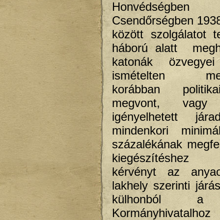
Honvédség
Csendőrségben 1938
között szolgálatot t
háború alatt megha
katonák özvegye
ismételten meg
korábban politik
megvont, vag
igényelhetett jár
mindenkori minimá
százalékának megfel
kiegészítéshez 
kérvényt az anya
lakhely szerinti járás
külhonból a 
Kormányhivata