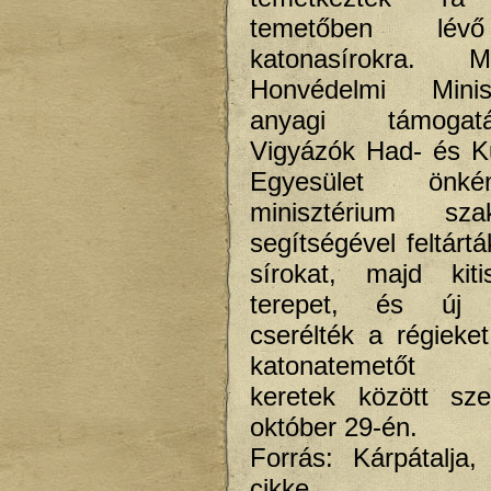
temetőben lév
katonasírokra. M
Honvédelmi Minis
anyagi támoga
Vigyázók Had- és Kul
Egyesület önk
minisztérium sza
segítségével feltárt
sírokat, majd kiti
terepet, és új k
cserélték a régieket.
katonatemetőt ü
keretek között sze
október 29-én.
Forrás: Kárpátalja
cikke.