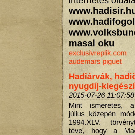
internetes oldal
www.hadisir.h
www.hadifogol
www.volksbun
masal oku
exclusivreplik.com
audemars piguet
Hadiárvák, had
nyugdíj-kiegész
2015-07-26 11:07:58
Mint ismeretes, 
július közepén mód
1994.XLV. törvény
téve, hogy a Mag