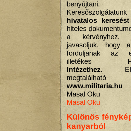
benyújtani.
Keresőszolgálatu
hivatalos keresést
hiteles dokumentumo
a kérvényhez, 
javasoljuk, hogy a
forduljanak az 
illetékes
Intézethez
. Elér
megtalál
www.militaria.hu
o
Masal Oku
Masal Oku
Különös fénykép
kanyarból