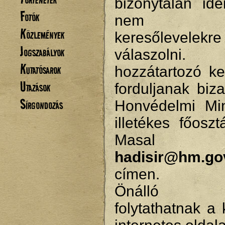
bizonytalan ide
Fotók
nem tu
Közlemények
keresőlevelekre
Jogszabályok
válaszolni.
Kutatósarok
hozzátartozó ke
Utazások
forduljanak biz
Sírgondozás
Honvédelmi Min
illetékes főosz
Masal
hadisir@hm.go
címen.
Önálló ke
folytathatnak a