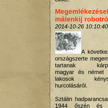
Megemlékezése
málenkij robotró
2014-10-26 10:10:40
A követke
országszerte megem
tartanak kárpát
magyar és német a
lakosok kénysz
hurcolásáról.
Sztálin hadparancs
1944 őszén és 