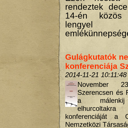
rendeztek dec
14-én közös
lengyel
emlékünnepsége
Gulágkutatók n
konferenciája S
2014-11-21 10:11:48
November 23-
Szerencsen és R
a málenkij
elhurcoltakr
konferenciáját a G
Nemzetközi Társasá