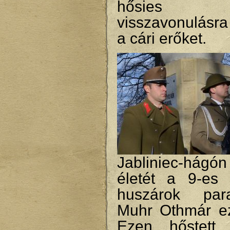
hősies kit
visszavonulásra
a cári erőket.
Jabliniec-hágón
életét a 9-es
huszárok para
Muhr Othmár ez
Ezen hőstett 