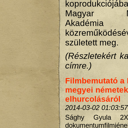
koprodukció
Magyar Műv
Akadémia
közreműködésé
született meg.
(Részletekért ka
címre.)
Filmbemutató a
megyei némete
elhurcolásáról
2014-03-02 01:03:57
Sághy Gyula 2X
dokumentumfilmjéne