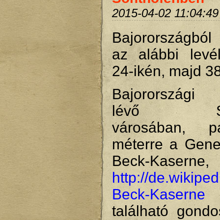
2015-04-02 11:04:49
Bajorországból
az alábbi levé
24-ikén, majd 3
Bajorországi 
lévő Son
városában, 
méterre a Gener
Beck-Kaserne,
http://de.wikipe
Beck-Kaserne
található gondo