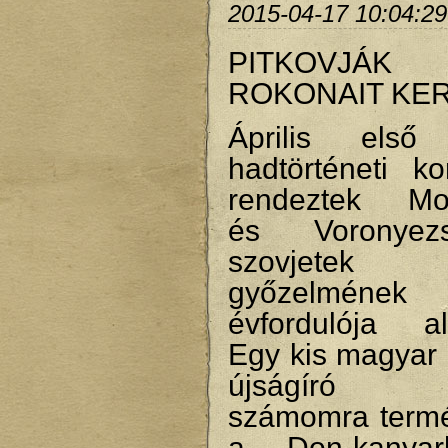
2015-04-17 10:04:29
PITKOVJÁK
ROKONAIT KE
Április első
hadtörténeti ko
rendeztek Mo
és Voronye
szovjetek 
győzelmén
évfordulója al
Egy kis magyar 
újságíró ta
számomra term
a Don-kanyar