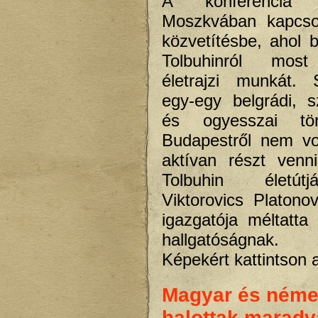
A konferencia m
Moszkvában kapcso
közvetítésbe, ahol 
Tolbuhinról most
életrajzi munkát. 
egy-egy belgrádi, sz
és ogyesszai tör
Budapestről nem vo
aktívan részt venn
Tolbuhin életútj
Viktorovics Platonov
igazgatója méltatta
hallgatóságnak.
Képekért kattintson 
Magyar és néme
halottak maradv