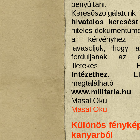
benyújtani.
Keresőszolgálatu
hivatalos keresést
hiteles dokumentumo
a kérvényhez, 
javasoljuk, hogy a
forduljanak az 
illetékes
Intézethez
. Elér
megtalál
www.militaria.hu
o
Masal Oku
Masal Oku
Különös fénykép
kanyarból