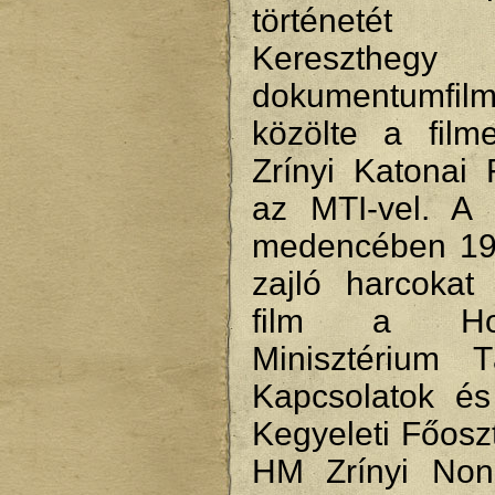
történetét 
Keresztheg
dokumentumf
közölte a filme
Zrínyi Katonai 
az MTI-vel. A 
medencében 19
zajló harcokat
film a Hon
Minisztérium T
Kapcsolatok é
Kegyeleti Főosz
HM Zrínyi Nonpr