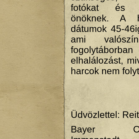
fotókat és 
önöknek. A ha
dátumok 45-46i
ami valószí
fogolytáborba
elhalálozást, mi
harcok nem folyt
Üdvözlettel: Rei
Bayer Ober