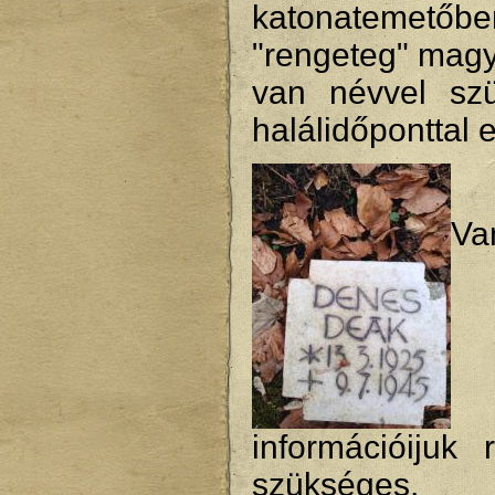
katonatemetőbe
"rengeteg" magy
van névvel szü
halálidőponttal 
Va
információijuk 
szükséges, 