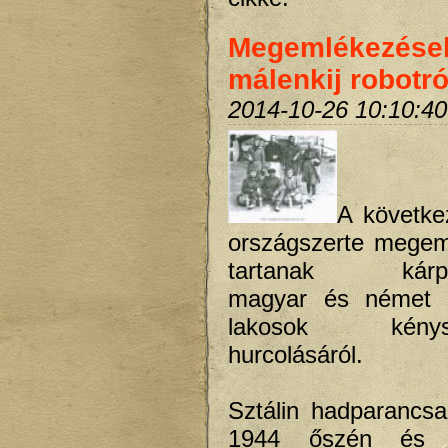
Megemlékezése
málenkij robotró
2014-10-26 10:10:40
A követke
országszerte megem
tartanak kárpát
magyar és német a
lakosok kénysz
hurcolásáról.
Sztálin hadparancs
1944 őszén és 