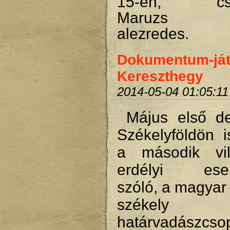
15-én, csüt
Maruzs R
alezredes.
Dokumentum-ját
Kereszthegy
2014-05-04 01:05:11
Május első d
Székelyföldön is
a második vil
erdélyi esem
szóló, a magyar 
székely 
határvadászcsop