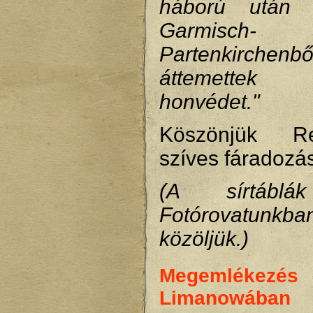
háború után 
Garmisch-
Partenkirch
áttemettek
honvédet."
Köszönjük R
szíves fáradozás
(A sírtáblá
Fotórovatunkba
közöljük.)
Megemlékezés
Limanowában