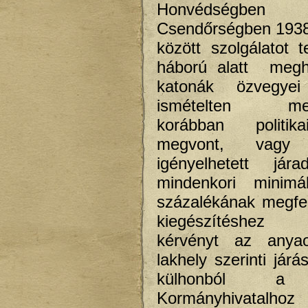
Honvédség
Csendőrségben 1938
között szolgálatot t
háború alatt megha
katonák özvegye
ismételten meg
korábban politik
megvont, vag
igényelhetett jár
mindenkori minimá
százalékának megfel
kiegészítéshez 
kérvényt az anya
lakhely szerinti járás
külhonból a 
Kormányhivata