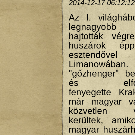
2014-12-17 06:12:12
Az I. világháb
legnagyobb h
hajtották vég
huszárok ép
esztendővel
Limanowában. 
"gőzhenger" bek
és elfogla
fenyegette Krak
már magyar vá
közvetlen v
kerültek, ami
magyar huszárh