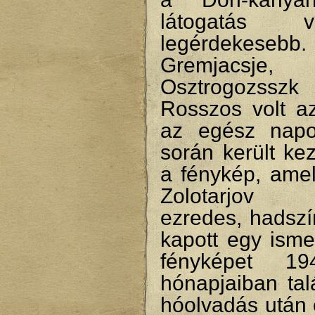
látogatás 
legérdekesebb.
Gremjacsje, 
Osztrogozs
Rosszos volt az
az egész napo
során került ke
a fénykép, amel
Zolotarjov
ezredes, hadszí
kapott egy isme
fényképet 1
hónapjaiban tal
hóolvadás után 