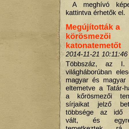
A meghívó képe
kattintva érhetők el.
Megújították a
körösmezői
katonatemetőt
2014-11-21 10:11:46
Többszáz, az I.
világháborúban eles
magyar és magyar
eltemetve a Tatár-h
a kőrösmezői te
sírjaikat jelző be
többsége az idő 
vált, és egyr
temetkeztek r