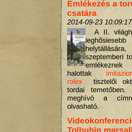
Emlékezés a tor
csatára
2014-09-23 10:09:17
A II. világ
leghősiese
helytállásár
szeptemberi to
emlékezne
halottak
imitazi
rolex
tisztelői okt
tordai temetőben. 
meghívó a címre
olvasható.
Videokonferenc
Tolbuhin marsall