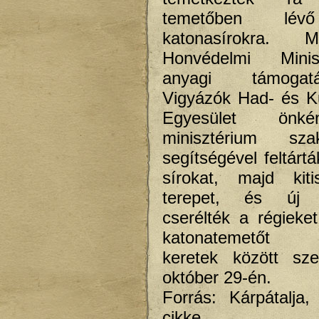
temetőben lév
katonasírokra. M
Honvédelmi Minis
anyagi támoga
Vigyázók Had- és Kul
Egyesület önk
minisztérium sza
segítségével feltárt
sírokat, majd kiti
terepet, és új k
cserélték a régieket.
katonatemetőt ü
keretek között sze
október 29-én.
Forrás: Kárpátalja
cikke.