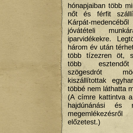
hónapjaiban több m
nőt és férfit száll
Kárpát-medencéből 
jóvátételi munká
iparvidékekre. Leg
három év után térhet
több tízezren öt, 
több esztendőt 
szögesdrót m
kiszállítottak egy
többé nem láthatta m
(A címre kattintva a
hajdúnánási és m
megemlékezésről 
előzetest.)