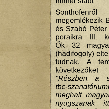
Immenstadt
Sonthofenről
megemlékezik 
és Szabó Péter 
poraikra III. k
Ők 32 magya
(hadifogoly) elt
tudnak. A tem
következőke
"Részben a so
tbc-szanatóriu
meghalt magya
nyugszanak i