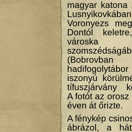
magyar katona
Lusnyikovkában
Voronyezs meg
Dontól keletr
városka
szomszédságáb
(Bobrovban
hadifogolytábor
iszonyú körülmé
tífuszjárvány k
A fotót az orosz
éven át őrizte.
A fénykép csinos
ábrázol, a hát