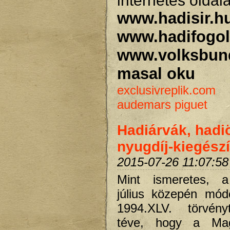
internetes oldal
www.hadisir.h
www.hadifogol
www.volksbun
masal oku
exclusivreplik.com
audemars piguet
Hadiárvák, had
nyugdíj-kiegész
2015-07-26 11:07:58
Mint ismeretes, 
július közepén mód
1994.XLV. törvény
téve, hogy a Mag