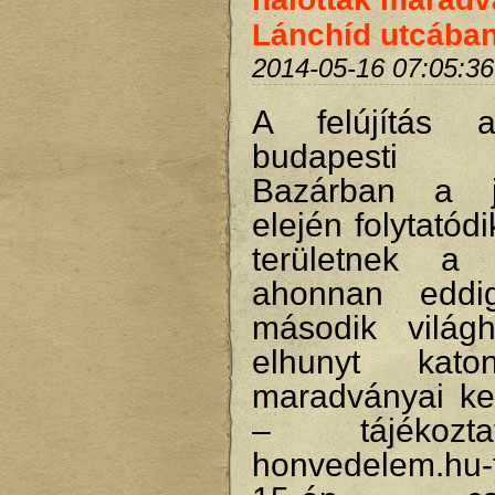
Lánchíd utcába
2014-05-16 07:05:36
A felújítás a
budapesti 
Bazárban a 
elején folytatód
területnek a f
ahonnan eddi
második világ
elhunyt kato
maradványai ker
– tájékozt
honvedelem.hu