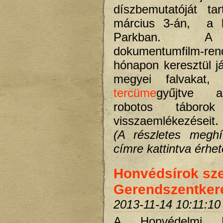
díszbemutatóját ta
március 3-án, a
Parkban. A
dokumentumfilm-r
hónapon keresztül j
megyei falvakat
tercüme
gyűjtve a
robotos táborok 
visszaemlékezéseit.
(A részletes meghí
címre kattintva érhető
Honvédsírok sz
Gerendszentker
2013-11-14 10:11:10
A Honvédelmi Mi