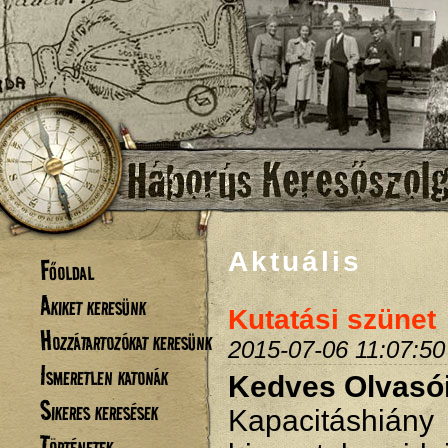
Aktuális
Főoldal
Akiket keresünk
Kutatási szünet
Hozzátartozókat keresünk
2015-07-06 11:07:50
Ismeretlen katonák
Kedves Olvasó
Sikeres keresések
Kapacitáshiá
Történetek