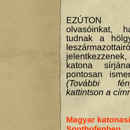
EZÚTON K
olvasóinkat, 
tudnak a hölg
leszármazottairó
jelentkezzene
katona sírján
pontosan isme
(További fény
kattintson a címr
Magyar katonas
Sonthofenben