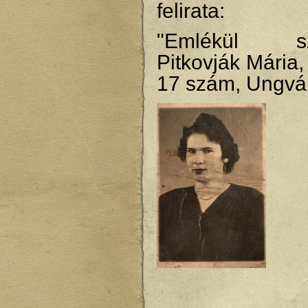
felirata:
"Emlékül szer
Pitkovják Mária,
17 szám, Ungvá