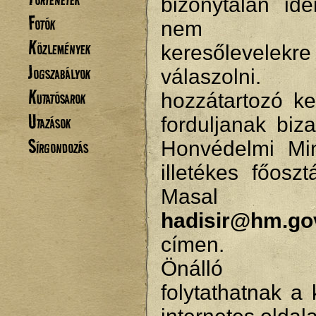
bizonytalan ide
Fotók
nem tu
Közlemények
keresőlevelekre
Jogszabályok
válaszolni.
Kutatósarok
hozzátartozó ke
Utazások
forduljanak biz
Sírgondozás
Honvédelmi Min
illetékes főosz
Masal
hadisir@hm.go
címen.
Önálló ke
folytathatnak a