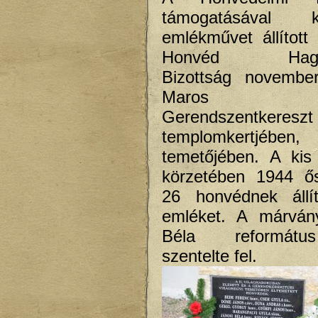
támogatásával
emlékművet állított 
Honvéd Hagyo
Bizottság novembe
Maros m
Gerendszentkereszt
templomkertjébe
temetőjében. A kis 
körzetében 1944 ős
26 honvédnek állít
emléket. A márván
Béla reformát
szentelte fel.