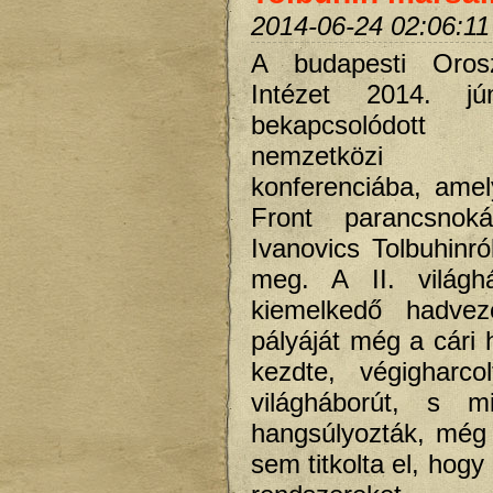
2014-06-24 02:06:11
A budapesti Orosz
Intézet 2014. jú
bekapcsolódot
nemzetközi in
konferenciába, ame
Front parancsnoká
Ivanovics Tolbuhinró
meg. A II. világh
kiemelkedő hadvez
pályáját még a cári
kezdte, végigharco
világháborút, s mi
hangsúlyozták, még S
sem titkolta el, hogy 