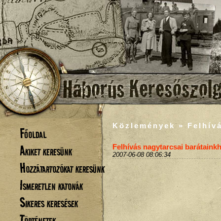
Közlemények » Felhívá
Főoldal
Akiket keresünk
Felhívás nagytarcsai barátaink
2007-06-08 08:06:34
Hozzátartozókat keresünk
Ismeretlen katonák
Sikeres keresések
Történetek