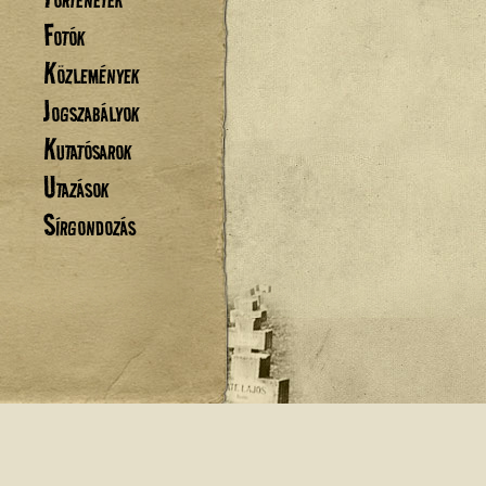
Fotók
Közlemények
Jogszabályok
Kutatósarok
Utazások
Sírgondozás