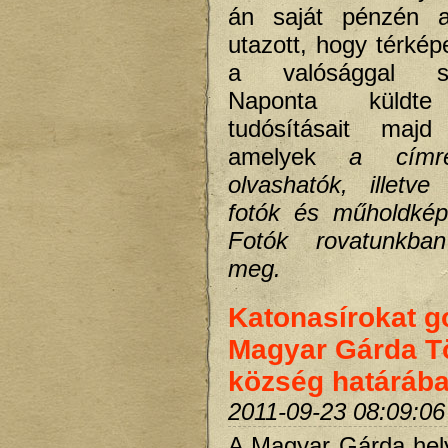
án saját pénzén a
utazott, hogy térkép
a valósággal sz
Naponta küldte
tudósításait majd 
amelyek
a címre
olvashatók, illetve
fotók és műholdkép
Fotók rovatunkban
meg.
Katonasírokat g
Magyar Gárda T
község határáb
2011-09-23 08:09:06
A Magyar Gárda hely