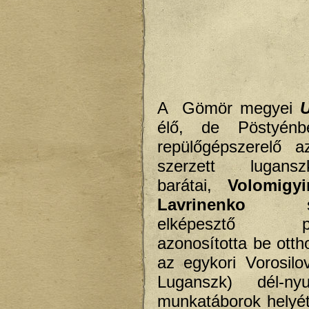
A Gömör megyei
U
élő, de Pöstyénb
repülőgépszerelő a
szerzett lugans
barátai,
Volomigyi
Lavrinenko
elképesztő pon
azonosította be otth
az egykori Vorosilo
Luganszk) dél-ny
munkatáborok helyét