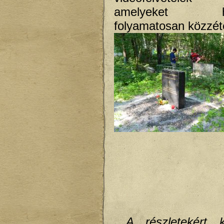
amelyeket hon
folyamatosan közzé
A részletekért k