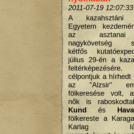
2011-07-19 12:07:33
A kazahsztáni K
Egyetem kezdemén
az asztanai
nagykövetség se
kétfős kutatóexped
július 29-én a kaza
feltérképezésé
célpontjuk a hírhed
az "Alzsir" eml
fölkeresése volt, 
nők is rabosko
Kund
és
Hav
fölkereste a Karaga
Karlag láger