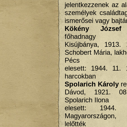
jelentkezzenek az al
személyek családtagj
ismerősei vagy bajtár
Kökény József
e
főhadnagy
Kisújbánya, 1913. 
Schobert Mária, lakh
Pécs
elesett: 1944. 11. 
harcokban
Spolarich Károly
re
Dávod, 1921. 08
Spolarich Ilona
elesett: 1944.
Magyarországon, 
lelőtték