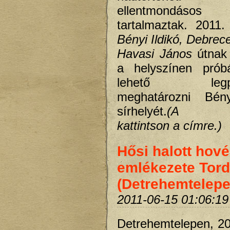
ellentmondásos
tartalmaztak. 2011.
Bényi Ildikó, Debrec
Havasi János
útnak
a helyszínen pró
lehető legpon
meghatározni Bén
sírhelyét.
(A foly
kattintson a címre.)
Hősi halott hov
emlékezete Tord
(Detrehemtelepe
2011-06-15 01:06:19
Detrehemtelepen,
20