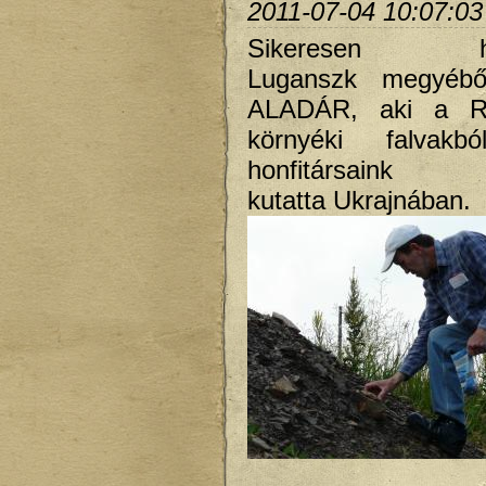
2011-07-04 10:07:03
Sikeresen haz
Luganszk megyéb
ALADÁR, aki a R
környéki falvakbó
honfitársaink
kutatta Ukrajnában.