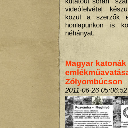
kutatóút során szá
videófelvétel kész
közül a szerzők e
honlapunkon is k
néhányat.
Magyar katonák
emlékműavatás
Zólyombúcson
2011-06-26 05:06:52