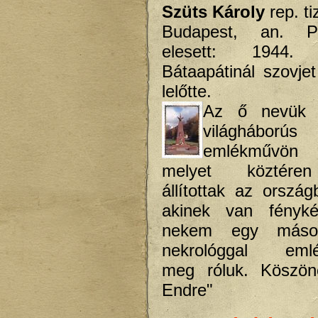
Szüts Károly
rep. t
Budapest, an. P
elesett: 1944
Bátaapátinál szovje
lelőtte.
Az ő nevük 
világhábo
emlékművön 
melyet köztéren
állítottak az orszá
akinek van fényké
nekem egy másol
nekrológgal emlé
meg róluk. Köszöne
Endre"