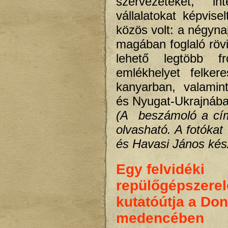
szervezeteket, int
vállalatokat képvise
közös volt: a négyna
magában foglaló rövi
lehető legtöbb fro
emlékhelyet felker
kanyarban, valamin
és Nyugat-Ukrajnába
(A beszámoló a cím
olvasható. A fotókat
és Havasi János kész
Egy felvidéki
repülőgépszerel
kutatóútja a Do
medencében