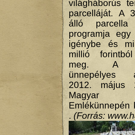
világháborús te
parcelláját. A 
álló parcella f
programja egy 
igénybe és mi
millió forintbó
meg. A pa
ünnepélyes á
2012. május 
Magyar 
Emlékünnepén ke
.
(Forrás: www.ha