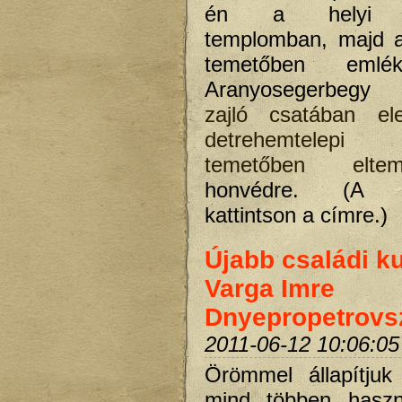
én a helyi re
templomban, majd a
temetőben emlé
Aranyosegerbegy
zajló csatában e
detrehemtelepi 
temetőben elteme
honvédre. (A ré
kattintson a címre.)
Újabb családi ku
Varga Imre
Dnyepropetrovs
2011-06-12 10:06:05
Örömmel állapítju
mind többen haszn