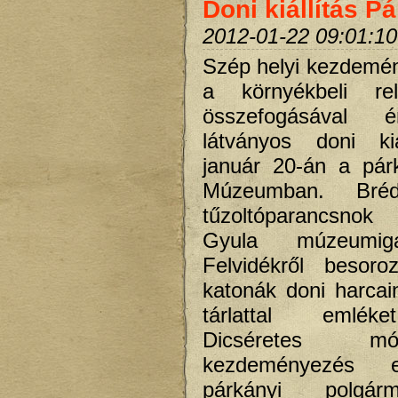
Doni kiállítás 
2012-01-22 09:01:10
Szép helyi kezdemé
a környékbeli reli
összefogásával 
látványos doni kiá
január 20-án a pár
Múzeumban. Bréd
tűzoltóparancsno
Gyula múzeumi
Felvidékről besoro
katonák doni harcai
tárlattal emléke
Dicséretes 
kezdeményezés e
párkányi polgár