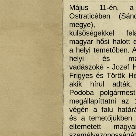
Május 11-én, a 
Ostraticében (Sánd
megye), ünn
külsőségekkel fe
magyar hősi halott e
a helyi temetőben. 
helyi és magy
vadászoké - Jozef 
Frigyes és Török He
akik hírül adták
Podoba polgármest
megállapíttatni az
végén a falu határ
és a temetőjükben 
eltemetett magy
személyazonosságát