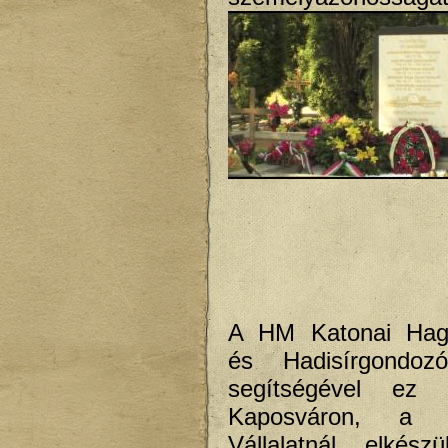
A HM Katonai Hag
és Hadisírgondoz
segítségével ez s
Kaposváron, a t
Vállalatnál elkés