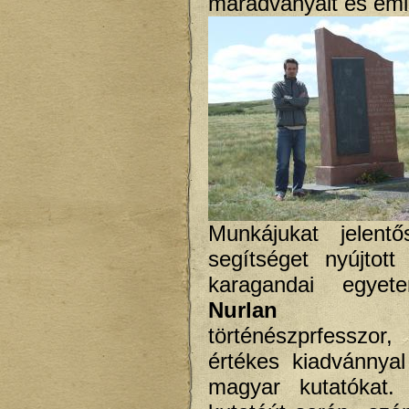
maradványait és emlé
Munkájukat jelentő
segítséget nyújtot
karagandai egyet
Nurlan Dul
történészprfesszor
értékes kiadvánnya
magyar kutatókat.