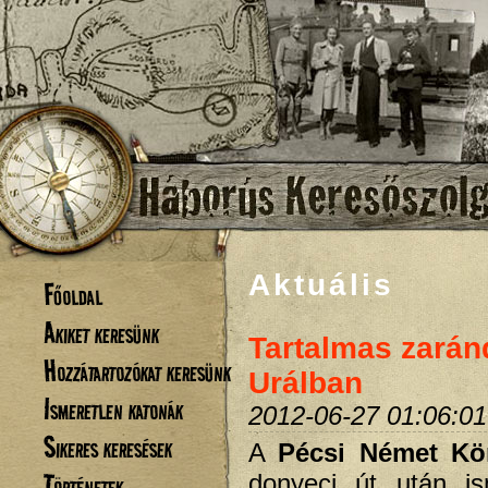
Aktuális
Főoldal
Akiket keresünk
Tartalmas zarán
Hozzátartozókat keresünk
Urálban
Ismeretlen katonák
2012-06-27 01:06:01
Sikeres keresések
A
Pécsi Német Kö
Történetek
donyeci út után is