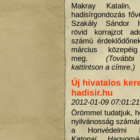
Makray Katalin,
hadisírgondozás fő
Szakály Sándor h
rövid korrajzot a
számú érdeklődőnek.
március közepéig
meg.
(Tovább
kattintson a címre.)
Új hivatalos ker
hadisir.hu
2012-01-09 07:01:21
Örömmel tudatjuk, 
nyilvánosság számára
a Honvédelmi Mi
Katonai Hagyomá