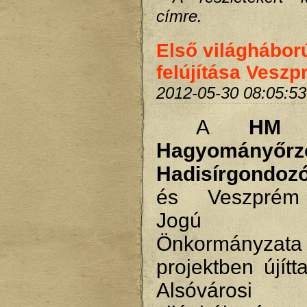
címre.
Első világhábor
felújítása Vesz
2012-05-30 08:05:53
A
HM 
Hagyományő
Hadisírgondoz
és Veszprém
Jogú V
Önkormányza
projektben újítt
Alsóváros