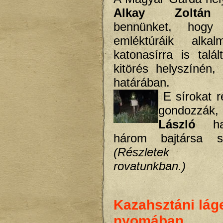
Alkay Zoltán
é
bennünket, hogy 
emléktúráik alka
katonasírra is talá
kitörés helyszínén
határában.
E sírokat r
gondozzák
László
ha
három bajtársa sí
(Részletek Tö
rovatunkban.)
Kazahsztáni lág
nyomában