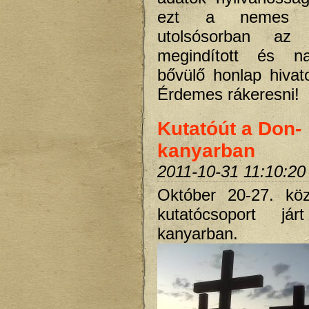
ezt a nemes 
utolsósorban az
megindított és n
bővülő honlap hivato
Érdemes rákeresni!
Kutatóút a Don-
kanyarban
2011-10-31 11:10:20
Október 20-27. köz
kutatócsoport j
kanyarban.