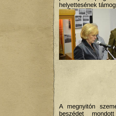
helyettesének támoga
A megnyitón szem
beszédet mondott