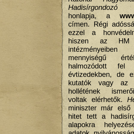
Hadisírgondozó O
honlapja, a
www
címen. Régi adósság
ezzel a honvédel
hiszen az HM 
intézményeiben t
mennyiségű ért
halmozódott fel
évtizedekben, de 
kutatók vagy az 
hollétének ismer
voltak elérhetők.
H
miniszter már első
hitet tett a hadisí
alapokra helyezé
adatok nyilvánosság