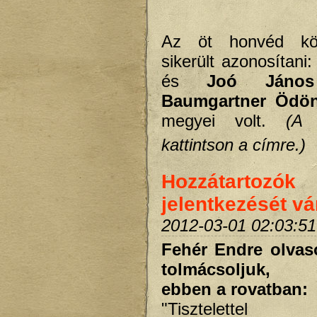
Az öt honvéd kö
sikerült azonosítani:
és
Joó János
Baumgartner Ödö
megyei volt.
(A 
kattintson a címre.)
Hozzátartozók
jelentkezését vá
2012-03-01 02:03:51
Fehér Endre
olvas
tolmácsoljuk, k
ebben a rovatban:
"Tisztelette