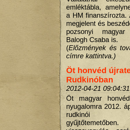
emléktábla, amely
a HM finanszírozta.
megjelent és beszéd
pozsonyi magyar 
Balogh Csaba is.
(
Előzmények és tov
címre kattintva.)
Öt honvéd újrat
Rudkinóban
2012-04-21 09:04:31
Öt magyar honvéd
nyugalomra 2012. ápr
rudkinói
gyűjtőtemetőben.