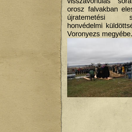
visszavonulás sorá
orosz falvakban ele
újratemetési sze
honvédelmi küldöttsé
Voronyezs megyébe