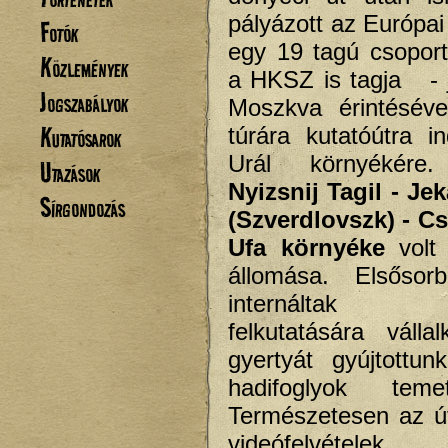
pályázott az Európai
Fotók
egy 19 tagú csopor
Közlemények
a HKSZ is tagja - 
Jogszabályok
Moszkva érintésév
Kutatósarok
túrára kutatóútra in
Urál környékér
Utazások
Nyizsnij Tagil - Je
Sírgondozás
(Szverdlovszk) - Cs
Ufa környéke
volt 
állomása. Elsősor
internáltak n
felkutatására válla
gyertyát gyújtottu
hadifoglyok teme
Természetesen az út
videófelvételek 