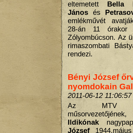
eltemetett
Bella I
János
és
Petraso
emlékművét avatják
28-án 11 órakor 
Zólyombúcson. Az ü
rimaszombati Básty
rendezi.
Bényi József őr
nyomdokain Gal
2011-06-12 11:06:57
Az MTV né
műsorvezetőjé
Ildikónak
nagypa
József
1944.május