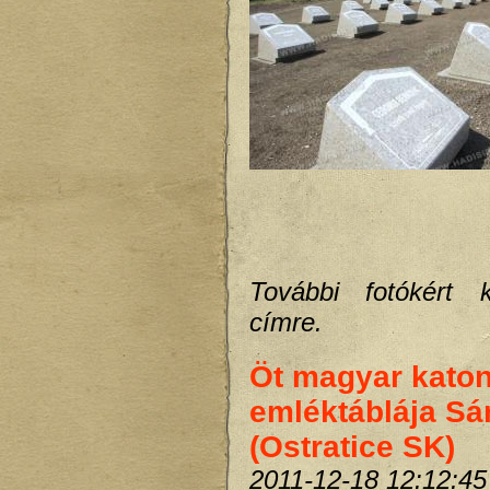
További fotókért k
címre.
Öt magyar kato
emléktáblája Sá
(Ostratice SK)
2011-12-18 12:12:45