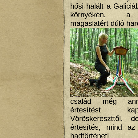
hősi halált a Galici
környékén, a
magaslatért dúló ha
család még ann
értesítést 
Vöröskereszttől,
értesítés, mind az
hadtörténeti ad