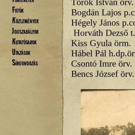
Török István örv.
Fotók
Bogdán Lajos
p.
Közlemények
Hégely János
p.c
Jogszabályok
Horváth Dezső t
Kutatósarok
Kiss Gyula örm.
Utazások
Hábel Pál h.dp.ö
Sírgondozás
Csontó Imre örv.
Bencs József örv.