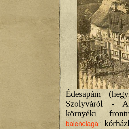
Édesapám (hegyi
Szolyváról - Ak
környéki fron
kórházb
balenciaga