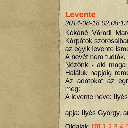
Levente
2014-08-18 02:08:13
Kókáné Váradi Marg
Kárpátok szorosaiban
az egyik levente isme
A nevét nem tudták, 
Nézőnk - aki maga i
Haláluk napjáig rem
Az adatokat az egri
meg:
A levente neve: Ilyé
apja: Ilyés György, 
Oldalak:
[0]
1
2
3
4