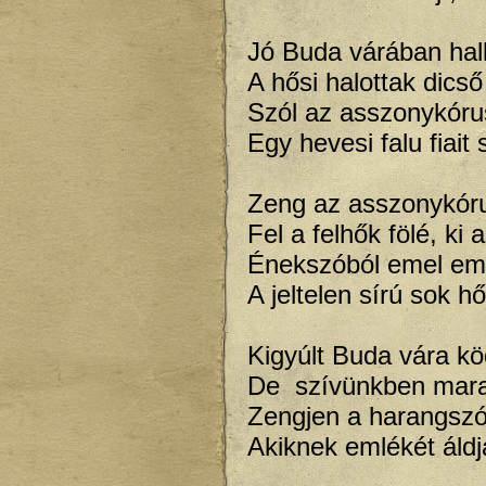
Jó Buda várában hal
A hősi halottak dics
Szól az asszonykórus
Egy hevesi falu fiait s
Zeng az asszonykóru
Fel a felhők fölé, ki
Énekszóból emel eml
A jeltelen sírú sok h
Kigyúlt Buda vára kö
De szívünkben mara
Zengjen a harangszó
Akiknek emlékét áldj