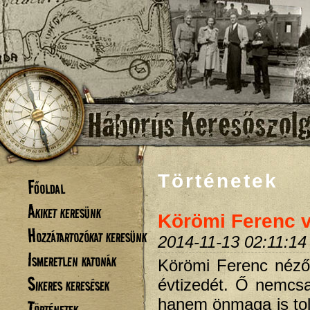
Történetek
Főoldal
Akiket keresünk
Körömi Ferenc 
Hozzátartozókat keresünk
2014-11-13 02:11:14
Ismeretlen katonák
Körömi Ferenc nézőn
Sikeres keresések
évtizedét. Ő nemcs
hanem önmaga is tolla
Történetek