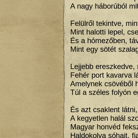
A nagy háborúból mit
Felülről tekintve, mi
Mint halotti lepel, cs
És a hómezőben, táv
Mint egy sötét szala
Lejjebb ereszkedve, 
Fehér port kavarva l
Amelynek csövéből ha
Túl a széles folyón 
És azt csaklent látni
A kegyetlen halál sz
Magyar honvéd fekszi
Haldokolva sóhajt, f