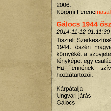
2006.
Körömi Ferenc
masal
Gálocs 1944 ős
2014-11-12 01:11:30
Tisztelt Szerkesztős
1944. őszén magya
környékét a szovjete
fényképet egy család
Ha lennének szív
hozzátartozói.
Kárpátalja
Ungvári járás
Gálocs