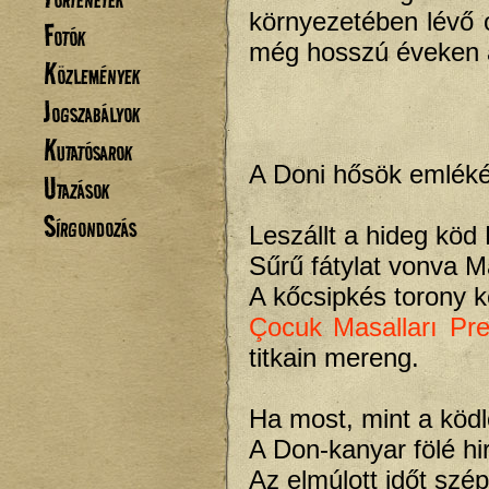
környezetében lévő 
Fotók
még hosszú éveken á
Közlemények
Jogszabályok
Kutatósarok
A Doni hősök emlék
Utazások
Sírgondozás
Leszállt a hideg köd 
Sűrű fátylat vonva M
A kőcsipkés torony 
Çocuk Masalları
Pre
titkain mereng.
Ha most, mint a ködl
A Don-kanyar fölé hir
Az elmúlott időt szé