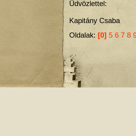
Üdvözlettel:
Kapitány Csaba
Oldalak:
[0]
5
6
7
8