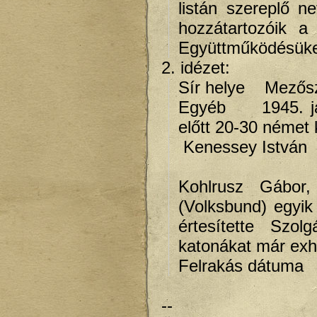
listán szereplő n
hozzátartozóik a
Együttműködésüket
2. idézet:
Sír helye Mezősz
Egyéb 1945. jan
előtt 20-30 német 
Kenessey István
Kohlrusz Gábor
(Volksbund) egyik
értesítette Szol
katonákat már exh
Felrakás dátuma 
--