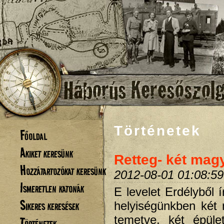
Történetek
Főoldal
Akiket keresünk
Retteg- két mag
Hozzátartozókat keresünk
2012-08-01 01:08:59
Ismeretlen katonák
E levelet Erdélyből 
Sikeres keresések
helyiségünkben két 
temetve, két épül
Történetek