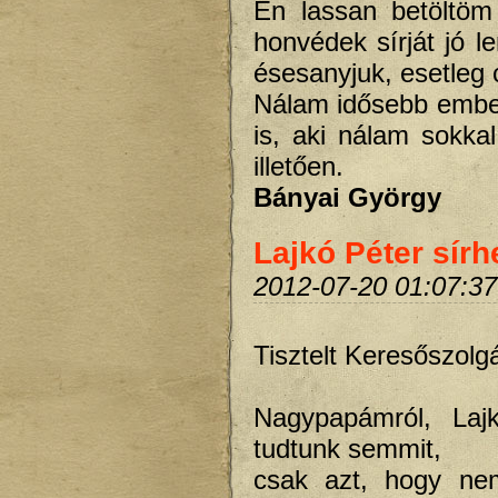
Én lassan betöltöm
honvédek sírját jó le
ésesanyjuk, esetleg c
Nálam idősebb ember
is, aki nálam sokka
illetően.
Bányai György
Lajkó Péter sírh
2012-07-20 01:07:37
Tisztelt Keresőszolgá
Nagypapámról, Laj
tudtunk semmit,
csak azt, hogy nem