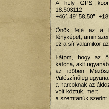
A hely GPS koordi
18.503112
+46° 49' 58.50", +18
Önök felé az a ké
fényképet, amin szer
ez a sír valamikor a
Látom, hogy az ön
katona, akit ugyana
az időben Mezőszi
Valószínűleg ugyan
a harcoknak az áldo
volt köztük, mert
a szemtanúk szerint 