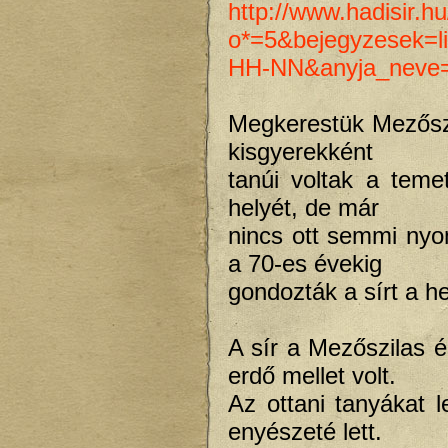
http://www.hadisir.hu
o*=5&bejegyzesek
HH-NN&anyja_neve
Megkerestük Mezőszi
kisgyerekként
tanúi voltak a teme
helyét, de már
nincs ott semmi ny
a 70-es évekig
gondozták a sírt a he
A sír a Mezőszilas 
erdő mellet volt.
Az ottani tanyákat l
enyészeté lett.