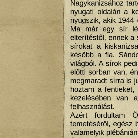
Nagykanizsához tart
nyugati oldalán a k
nyugszik, akik 1944-
Ma már egy sír lét
elterítéstől, ennek a
sírokat a kiskanizs
később a fia, Sándo
világból. A sírok ped
előtti sorban van, 
megmaradt sírra is j
hoztam a fentieket,
kezelésében van a 
felhasználást.
Azért fordultam Ö
temetéséről, egész b
valamelyik plébánián