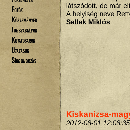
látszódott, de már el
Fotók
A helyiség neve Rett
Közlemények
Sallak Miklós
Jogszabályok
Kutatósarok
Utazások
Sírgondozás
Kiskanizsa-magy
2012-08-01 12:08:35