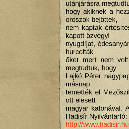
utánjárásra megtudt
hogy akiknek a hozz
oroszok bejöttek,
nem kaptak értesít
kapott özvegyi
nyugdíjat, édesanyá
hurcolták
őket mert nem volt
megtudtuk, hogy
Lajkó Péter nagypa
másnap
temették el Mezőszi
ott elesett
magyar katonával. Az
Hadisír Nyilvántartó:
http://www.hadisir