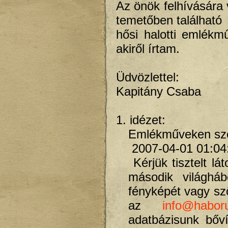
Az önök felhívására 
temetőben található
hősi halotti emlékm
akiről írtam.
Üdvözlettel:
Kapitány Csaba
1. idézet:
Emlékműveken sze
2007-04-01 01:04
Kérjük tisztelt lá
második világháb
fényképét vagy szö
az
info@haboru
adatbázisunk bőv