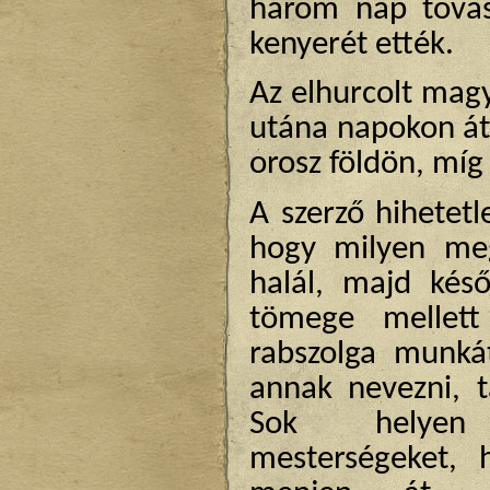
három nap tovas
kenyerét ették.
Az elhurcolt magy
utána napokon át 
orosz földön, míg 
A szerző hihetetle
hogy milyen meg
halál, majd kés
tömege mellett
rabszolga munká
annak nevezni, t
Sok
helyen
mesterségeket, 