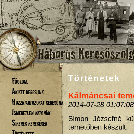
Történetek
Főoldal
Akiket keresünk
Kálmáncsai tem
Hozzátartozókat keresünk
2014-07-28 01:07:08
Ismeretlen katonák
Simon Józsefné kül
Sikeres keresések
temetőben készült.
Történetek