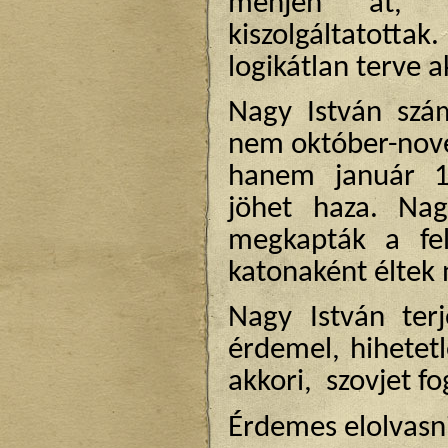
menjen át, h
kiszolgáltatotta
logikátlan terve a
Nagy István szá
nem október-nove
hanem január 1
jöhet haza. Nag
megkapták a fel
katonaként éltek 
Nagy István ter
érdemel, hihetetl
akkori,
szovjet f
Érdemes elolvasni