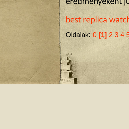
eredményeként ju
best replica watc
Oldalak:
0
[1]
2
3
4