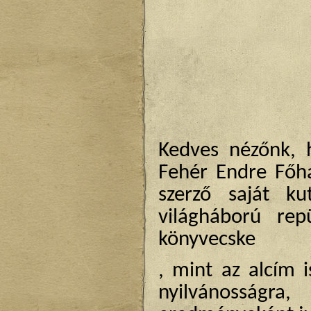
Kedves nézőnk, 
Fehér Endre Főh
szerző saját ku
világháború rep
könyvecske
, mint az alcím is
nyilvánosságr