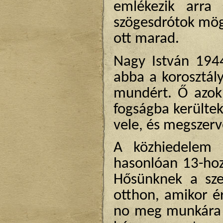
emlékezik arra
szögesdrótok mögö
ott marad.
Nagy István 1944
abba a korosztály
mundért. Ő azok 
fogságba kerültek
vele, és megszerv
A közhiedelem s
hasonlóan 13-hoz
Hősünknek a szer
otthon, amikor é
no meg munkára vi