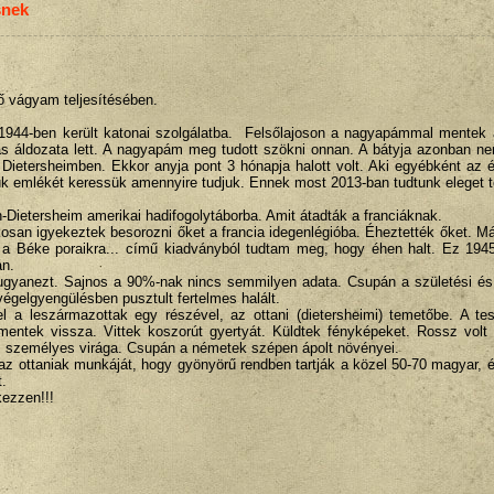
snek
 vágyam teljesítésében.
1944-ben került katonai szolgálatba. Felsőlajoson a nagyapámmal mentek 
s áldozata lett. A nagyapám meg tudott szökni onnan. A bátyja azonban ne
t, Dietersheimben. Ekkor anyja pont 3 hónapja halott volt. Aki egyébként az
ük emlékét keressük amennyire tudjuk. Ennek most 2013-ban tudtunk eleget te
-Dietersheim amerikai hadifogolytáborba. Amit átadták a franciáknak.
kosan igyekeztek besorozni őket a francia idegenlégióba. Éheztették őket. M
n a Béke poraikra... című kiadványból tudtam meg, hogy éhen halt. Ez 194
án.
ugyanezt. Sajnos a 90%-nak nincs semmilyen adata. Csupán a születési és 
végelgyengülésben pusztult fertelmes halált.
a leszármazottak egy részével, az ottani (dietersheimi) temetőbe. A te
mentek vissza. Vittek koszorút gyertyát. Küldtek fényképeket. Rossz volt 
s személyes virága. Csupán a németek szépen ápolt növényei.
 az ottaniak munkáját, hogy gyönyörű rendben tartják a közel 50-70 magyar, 
.
kezzen!!!