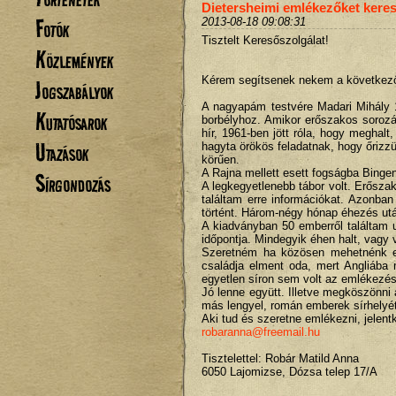
Dietersheimi emlékezőket kere
Fotók
2013-08-18 09:08:31
Tisztelt Keresőszolgálat!
Közlemények
Kérem segítsenek nekem a következő
Jogszabályok
A nagyapám testvére Madari Mihály 
Kutatósarok
borbélyhoz. Amikor erőszakos sorozá
hír, 1961-ben jött róla, hogy meghal
Utazások
hagyta örökös feladatnak, hogy őrizz
körűen.
A Rajna mellett esett fogságba Bingen
Sírgondozás
A legkegyetlenebb tábor volt. Erősza
találtam erre információkat. Azonba
történt. Három-négy hónap éhezés ut
A kiadványban 50 emberről találtam 
időpontja. Mindegyik éhen halt, vagy 
Szeretném ha közösen mehetnénk el 
családja elment oda, mert Angliába 
egyetlen síron sem volt az emlékezé
Jó lenne együtt. Illetve megköszönni
más lengyel, román emberek sírhelyét
Aki tud és szeretne emlékezni, jelent
robaranna@freemail.hu
Tisztelettel: Robár Matild Anna
6050 Lajomizse, Dózsa telep 17/A