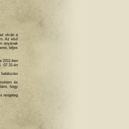
az utcán a
m. Az első
 én anyának
nni, teljes
ár 2011-ben
5. 07.31-én
halálozási
stvérem és
látni, hogy
és rengeteg