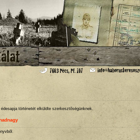
desapja történetét elküldte szerkesztőségünknek.
őhadnagy
önyvből.