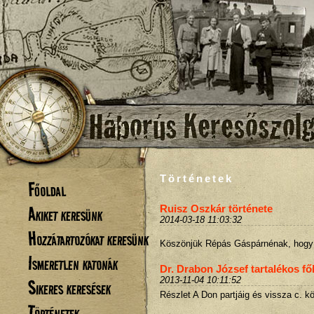
Történetek
Főoldal
Akiket keresünk
Ruisz Oszkár története
2014-03-18 11:03:32
Hozzátartozókat keresünk
Köszönjük Répás Gáspárnénak, hogy é
Ismeretlen katonák
Dr. Drabon József tartalékos f
2013-11-04 10:11:52
Sikeres keresések
Részlet A Don partjáig és vissza c. k
Történetek