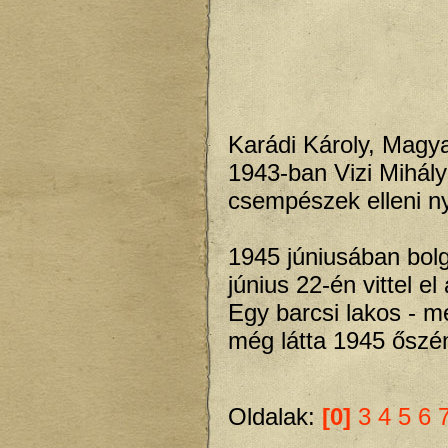
Karádi Károly, Magyar
1943-ban Vizi Mihály
csempészek elleni n
1945 júniusában bol
június 22-én vittel el
Egy barcsi lakos - m
még látta 1945 őszé
Oldalak:
[0]
3
4
5
6