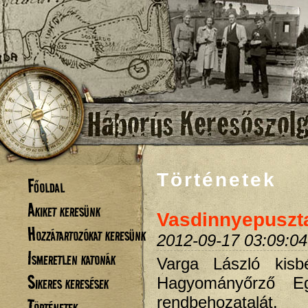
Történetek
Főoldal
Akiket keresünk
Vasdinnyepuszta
Hozzátartozókat keresünk
2012-09-17 03:09:04
Ismeretlen katonák
Varga László kisb
Sikeres keresések
Hagyományőrző E
rendbehozatalát.
Történetek