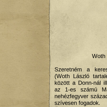
Woth 
Szeretném a keres
(Woth László tartal
között a Donn-nál il
az 1-es számú Már
nehézfegyver század
szívesen fogadok.