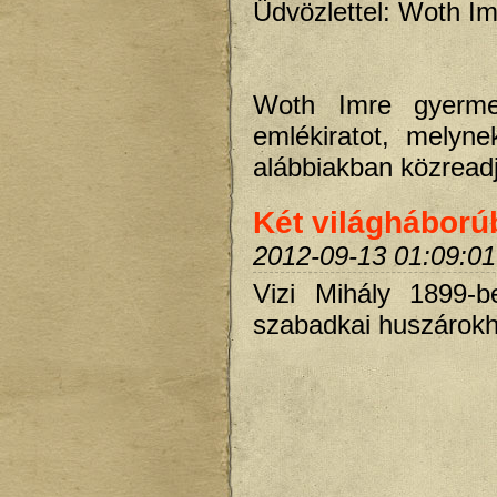
Üdvözlettel: Woth Im
Woth Imre gyerm
emlékiratot, melyn
alábbiakban közread
Két világháborúb
2012-09-13 01:09:01
Vizi Mihály 1899-b
szabadkai huszárokh