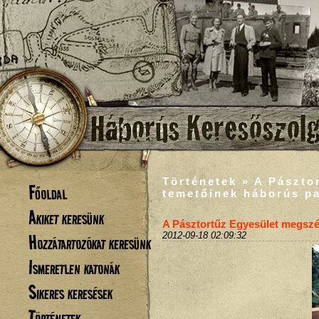
Történetek » A Pászto
Főoldal
temetőinek háborús pa
Akiket keresünk
A Pásztortűz Egyesület megszép
Hozzátartozókat keresünk
2012-09-18 02:09:32
Ismeretlen katonák
Sikeres keresések
Történetek