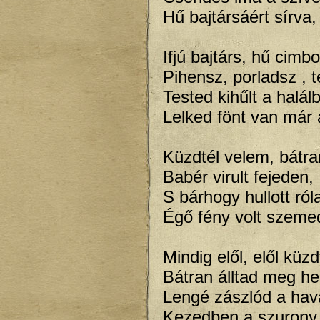
Hű bajtársáért sírva,
Ifjú bajtárs, hű cimbo
Pihensz, porladsz , 
Tested kihűlt a halál
Lelked fönt van már
Küzdtél velem, bátra
Babér virult fejeden,
S bárhogy hullott ról
Égő fény volt szeme
Mindig elől, elől küzd
Bátran álltad meg he
Lengé zászlód a hav
Kezedben a szurony 