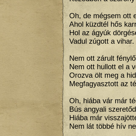
Oh, de mégsem ott es
Ahol küzdtél hős karr
Hol az ágyúk dörgés
Vadul zúgott a vihar.
Nem ott zárult fényl
Nem ott hullott el a 
Orozva ölt meg a hi
Megfagyasztott az t
Oh, hiába vár már t
Bús angyali szeretőd
Hiába már visszajött
Nem lát többé hív n