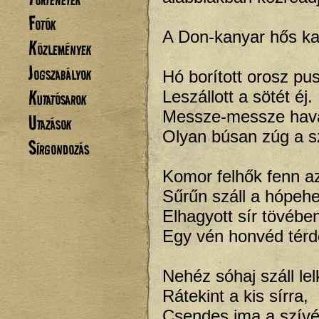
Fotók
A Don-kanyar hős ka
Közlemények
Jogszabályok
Hó borított orosz pu
Kutatósarok
Leszállott a sötét éj.
Messze-messze hava
Utazások
Olyan búsan zúg a s
Sírgondozás
Komor felhők fenn a
Sűrűn száll a hópehe
Elhagyott sír tövébe
Egy vén honvéd térd
Nehéz sóhaj száll lel
Rátekint a kis sírra,
Csendes ima a szívé