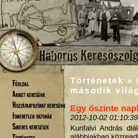
Történetek » 
Főoldal
második vilá
Akiket keresünk
Hozzátartozókat keresünk
Egy őszinte nap
Ismeretlen katonák
2012-10-02 01:10:39
Sikeres keresések
Kunfalvi András diá
Történetek
alábbiakban közread