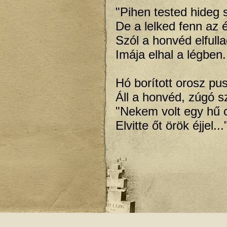
"Pihen tested hideg 
De a lelked fenn az 
Szól a honvéd elfull
Imája elhal a légben.
Hó borított orosz pu
Áll a honvéd, zúgó s
"Nekem volt egy hű
Elvitte őt örök éjjel...