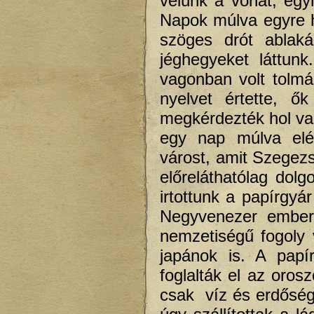
velünk a vonat, egyr
Napok múlva egyre h
szöges drót ablaká
jéghegyeket láttun
vagonban volt tolmá
nyelvet értette, ő
megkérdezték hol va
egy nap múlva elér
várost, amit Szegezs
előreláthatólag dol
irtottunk a papírgyár
Negyvenezer embert 
nemzetiségű fogoly v
japánok is. A papí
foglalták el az orosz
csak víz és erdősé