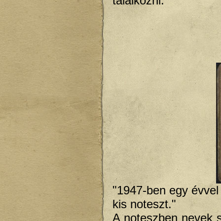
találkozni.
"1947-ben egy évvel
kis noteszt."
A noteszben nevek s