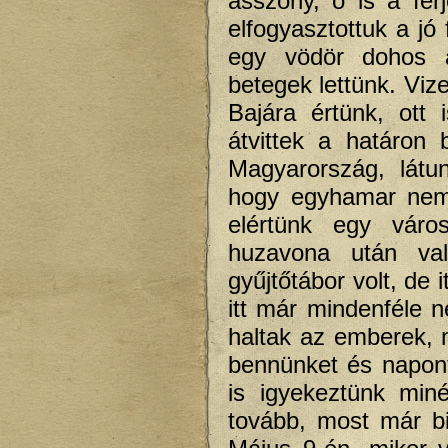
asszony, ő is a férj
elfogyasztottuk a jó
egy vödör dohos á
betegek lettünk. Viz
Bajára értünk, ott
átvittek a határon
Magyarország, látu
hogy egyhamar nem.
elértünk egy váro
huzavona után val
gyűjtőtábor volt, de
itt már mindenféle n
haltak az emberek, m
bennünket és naponta
is igyekeztünk miné
tovább, most már b