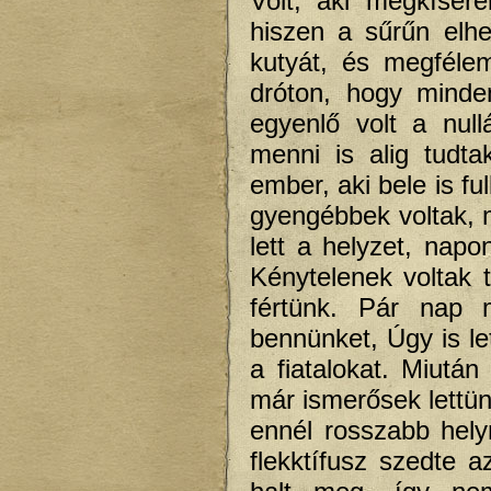
Volt, aki megkísére
hiszen a sűrűn elhe
kutyát, és megfélem
dróton, hogy minden
egyenlő volt a nul
menni is alig tudta
ember, aki bele is fu
gyengébbek voltak, m
lett a helyzet, nap
Kénytelenek voltak 
fértünk. Pár nap m
bennünket, Úgy is let
a fiatalokat. Miután
már ismerősek lettün
ennél rosszabb hel
flekktífusz szedte 