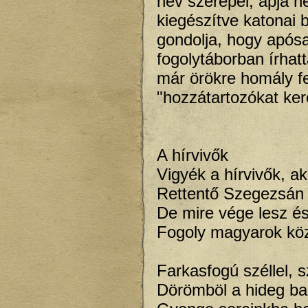
név szerepel, apja n
kiegészítve katonai 
gondolja, hogy apósa
fogolytáborban írhatt
már örökre homály f
"hozzátartozókat ker
A hírvivők
Vigyék a hírvivők, a
Rettentő Szegezsán v
De mire vége lesz és
Fogoly magyarok köz
Farkasfogú széllel, s
Dörömböl a hideg ba