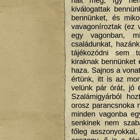
halt meg, így nem
kiválogattak bennünk
bennünket, és miko
vavagoníroztak (ez 
egy vagonban, min
családunkat, hazánk
tájékozódni sem t
kiraknak bennünket 
haza. Sajnos a vonat
értünk, itt is az mo
velünk pár órát, jó 
Szalámigyárból hoz
orosz parancsnoka 
minden vagonba egy
senkinek nem szaba
főleg asszonyokkal,