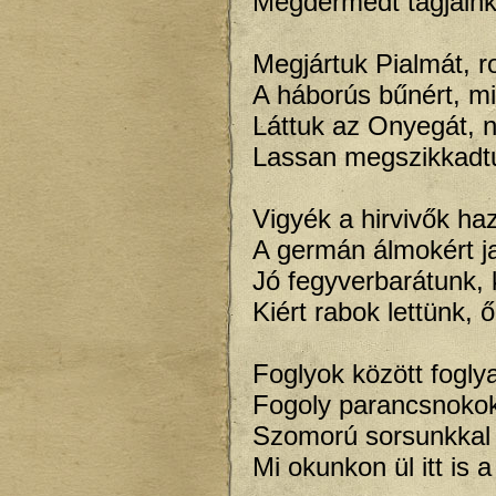
Megdermedt tagjaink
Megjártuk Pialmát, ro
A háborús bűnért, mi
Láttuk az Onyegát, n
Lassan megszikkadtu
Vigyék a hirvivők ha
A germán álmokért j
Jó fegyverbarátunk, k
Kiért rabok lettünk, ő
Foglyok között fogly
Fogoly parancsnokok 
Szomorú sorsunkkal t
Mi okunkon ül itt is 