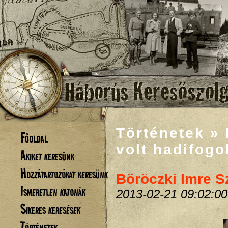
Történetek »
Főoldal
volt hadifogol
Akiket keresünk
Hozzátartozókat keresünk
Böröczki Imre Sz
Ismeretlen katonák
2013-02-21 09:02:00
Sikeres keresések
Történetek