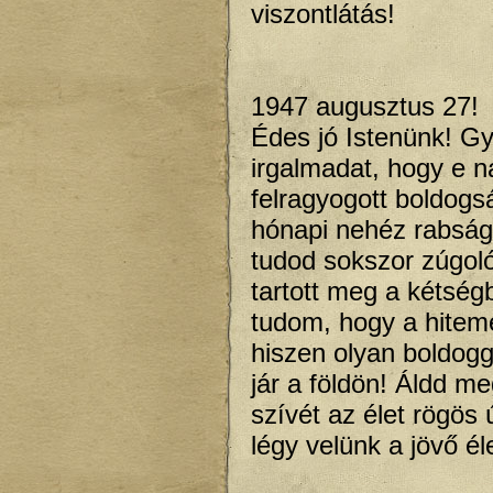
viszontlátás!
1947 augusztus 27!
Édes jó Istenünk! Gy
irgalmadat, hogy e n
felragyogott boldog
hónapi nehéz rabságá
tudod sokszor zúgol
tartott meg a kétség
tudom, hogy a hitem
hiszen olyan boldogg
jár a földön! Áldd m
szívét az élet rögös 
légy velünk a jövő é