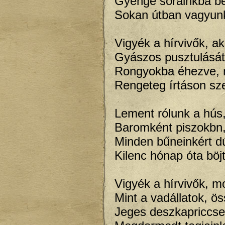
Gyenge sorainkba be
Sokan útban vagyunk
Vigyék a hírvivők, 
Gyászos pusztulásá
Rongyokba éhezve, m
Rengeteg írtáson s
Lement rólunk a hús,
Baromként piszokbn, 
Minden bűneinkért d
Kilenc hónap óta böj
Vigyék a hírvivők, m
Mint a vadállatok, ö
Jeges deszkapriccsen