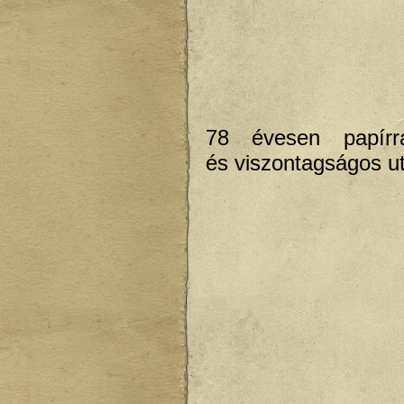
78 évesen papírr
és viszontagságos u