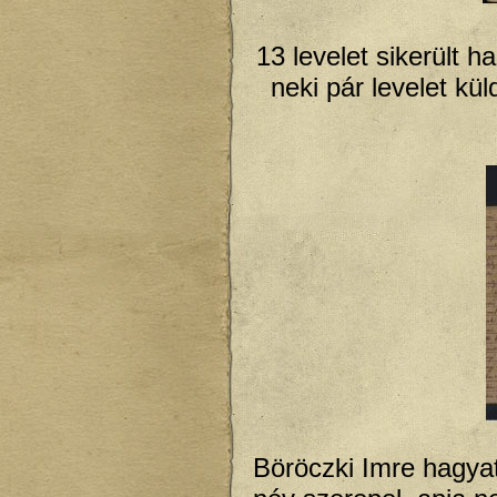
13 levelet sikerült h
neki pár levelet kü
Böröczki Imre hagyat