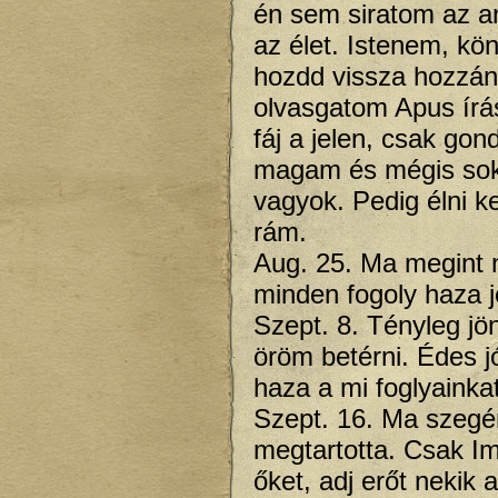
én sem siratom az an
az élet. Istenem, kö
hozdd vissza hozzán
olvasgatom Apus írás
fáj a jelen, csak gon
magam és mégis sok
vagyok. Pedig élni k
rám.
Aug. 25. Ma megint n
minden fogoly haza 
Szept. 8. Tényleg j
öröm betérni. Édes 
haza a mi foglyainkat
Szept. 16. Ma szegény
megtartotta. Csak Im
őket, adj erőt nekik