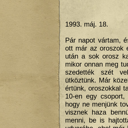
1993. máj. 18.
Pár napot vártam, é
ott már az oroszok e
után a sok orosz ka
mikor onnan meg tud
szedették szét ve
ütköztünk. Már köze
értünk, oroszokkal t
10-en egy csoport,
hogy ne menjünk tov
visznek haza bennü
menni, be is hajto