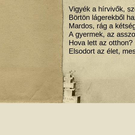
Vigyék a hírvivők, sz
Börtön lágerekből haz
Mardos, rág a kétsé
A gyermek, az assz
Hova lett az otthon?
Elsodort az élet, me