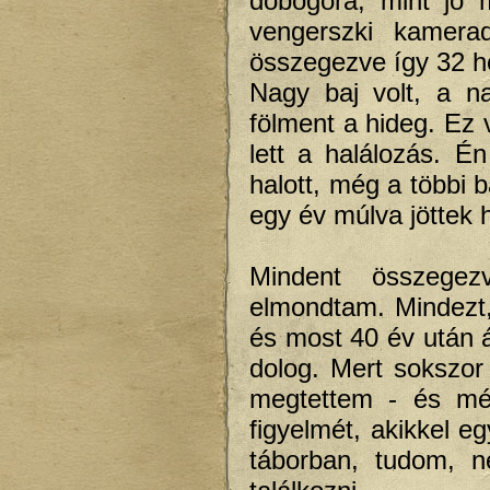
dobogóra, mint jó 
vengerszki kamera
összegezve így 32 h
Nagy baj volt, a na
fölment a hideg. Ez v
lett a halálozás. É
halott, még a többi 
egy év múlva jöttek 
Mindent összegez
elmondtam. Mindezt,
és most 40 év után 
dolog. Mert sokszor
megtettem - és még
figyelmét, akikkel 
táborban, tudom, 