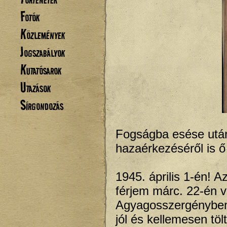
Fotók
Közlemények
Jogszabályok
Kutatósarok
Utazások
Sírgondozás
Fogságba esése után a
hazaérkezéséről is ő
1945. április 1-én! A
férjem márc. 22-én vo
Agyagosszergényben, 
jól és kellemesen tö