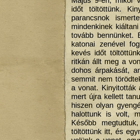
Május 9-én, mikor v
időt töltöttünk. Ki
parancsnok ismert
mindenkinek kiáltani
tovább bennünket. 
katonai zenével fo
kevés időt töltött
ritkán állt meg a v
dohos árpakását, a
semmit nem törödtek
a vonat. Kinyitották 
mert újra kellett tanu
hiszen olyan gyengé
halottunk is volt, 
Később megtudtuk,
töltöttünk itt, és eg