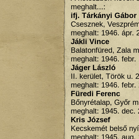
meghalt...:
ifj. Tárkányi Gábor
Csesznek, Veszpré
meghalt: 1946. ápr. 
Jákli Vince
Balatonfüred, Zala 
meghalt: 1946. febr
Jáger László
II. kerület, Török u. 
meghalt: 1946. febr.
Füredi Ferenc
Bőnyrétalap, Győr 
meghalt: 1945. dec. 
Kris József
Kecskemét belső nyí
meghalt: 1945. aug. 