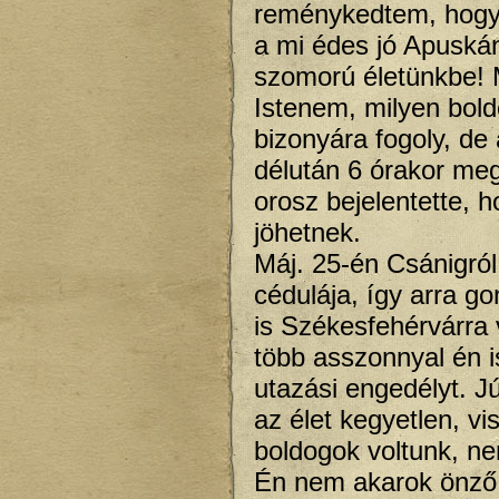
reménykedtem, hogy 
a mi édes jó Apuská
szomorú életünkbe! M
Istenem, milyen bold
bizonyára fogoly, de
délután 6 órakor meg
orosz bejelentette, 
jöhetnek.
Máj. 25-én Csánigró
cédulája, így arra g
is Székesfehérvárra
több asszonnyal én 
utazási engedélyt. J
az élet kegyetlen, vi
boldogok voltunk, ne
Én nem akarok önző l