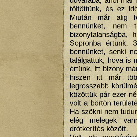
udvarába, ahol már 
töltöttünk, és ez i
Miután már alig fé
bennünket, nem t
bizonytalanságba, 
Sopronba értünk, 3
bennünket, senki n
találgattuk, hova i
értünk, itt bizony m
hiszen itt már tö
legrosszabb körülm
közöttük pár ezer né
volt a börtön terüle
Ha szökni nem tudunk
elég melegek vann
drótkerítés között.