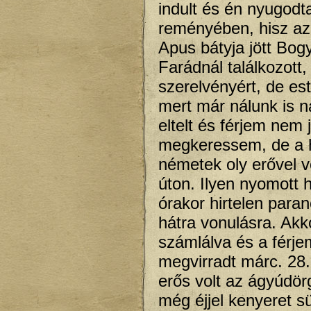
indult és én nyugodt
reményében, hisz az
Apus bátyja jött Bogy
Farádnál találkozott,
szerelvényért, de es
mert már nálunk is n
eltelt és férjem nem 
megkeressem, de a h
németek oly erővel v
úton. Ilyen nyomott 
órakor hirtelen para
hátra vonulásra. Akk
számlálva és a férje
megvirradt márc. 28.
erős volt az ágyúdör
még éjjel kenyeret s