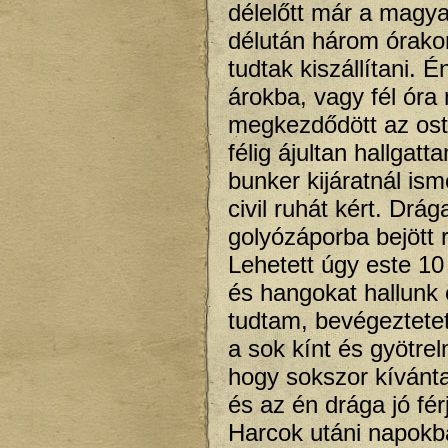
délelőtt már a magya
délután három órakor
tudtak kiszállítani.
árokba, vagy fél óra 
megkezdődött az ostr
félig ájultan hallga
bunker kijáratnál ism
civil ruhát kért. Drá
golyózáporba bejött 
Lehetett úgy este 10 
és hangokat hallunk 
tudtam, bevégeztetet
a sok kínt és gyötre
hogy sokszor kívánta
és az én drága jó fé
Harcok utáni napokb