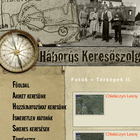
Fotók » Térképek II.
Főoldal
Akiket keresünk
Chlebiczyn Lesny
Hozzátartozókat keresünk
Ismeretlen katonák
Sikeres keresések
Chlebiczyn Lesny
Történetek