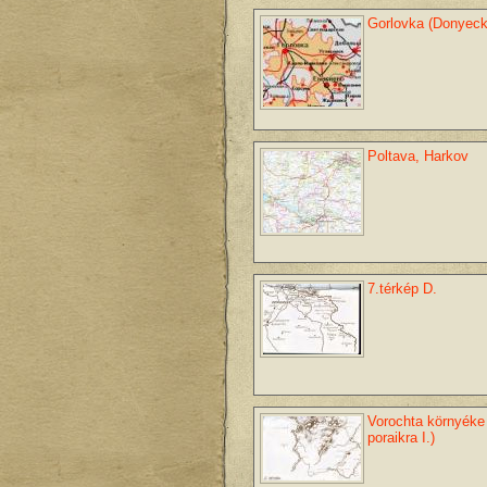
Gorlovka (Donyeck
Poltava, Harkov
7.térkép D.
Vorochta környéke
poraikra I.)