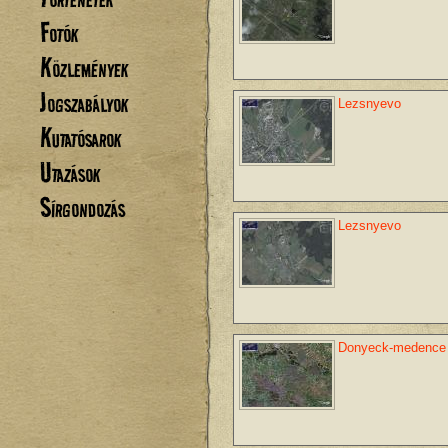
Fotók
Közlemények
Jogszabályok
Lezsnyevo
Kutatósarok
Utazások
Sírgondozás
Lezsnyevo
Donyeck-medence