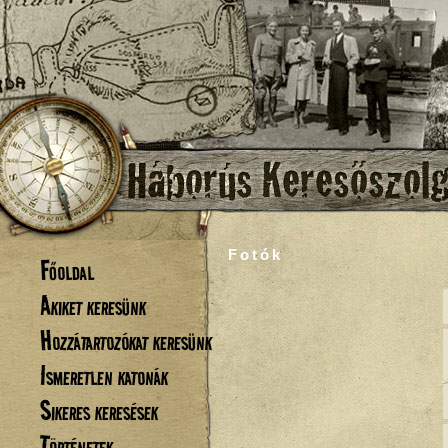
Fotók
Főoldal
Akiket keresünk
Hozzátartozókat keresünk
Ismeretlen katonák
Sikeres keresések
Történetek