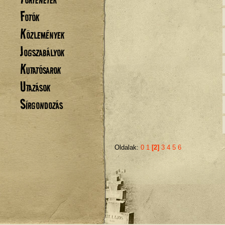
Fotók
Közlemények
Jogszabályok
Kutatósarok
Utazások
Sírgondozás
Oldalak:
0
1
[2]
3
4
5
6