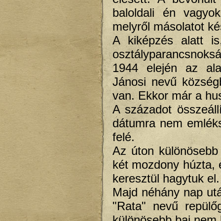
baloldali én vagyok
melyről másolatot ké
A kiképzés alatt i
osztályparancsnoksá
1944 elején az ala
Jánosi nevű közsé
van. Ekkor már a hu
A századot összeállí
dátumra nem emléksz
felé.
Az úton különösebb
két mozdony húzta, e
keresztül hagytuk el.
Majd néhány nap ut
"Rata" nevű repülő
különösebb baj nem k