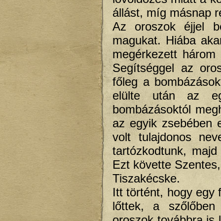
állást, míg másnap r
Az oroszok éjjel b
magukat. Hiába akart
megérkezett három 
Segítséggel az oros
főleg a bombázásokt
elülte után az e
bombázásoktól megha
az egyik zsebében e
volt tulajdonos ne
tartózkodtunk, majd
Ezt követte Szentes
Tiszakécske.
Itt történt, hogy egy
lőttek, a szőlőben
oroszok továbbra is 