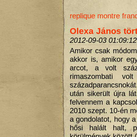
replique montre fran
Olexa János tör
2012-09-03 01:09:12
Amikor csak módomb
akkor is, amikor eg
arcot, a volt sz
rimaszombati vol
századparancsnokát
után sikerült újra l
felvennem a kapcsola
2010 szept. 10-én me
a gondolatot, hogy a
hősi halált halt,
körülmények között (m