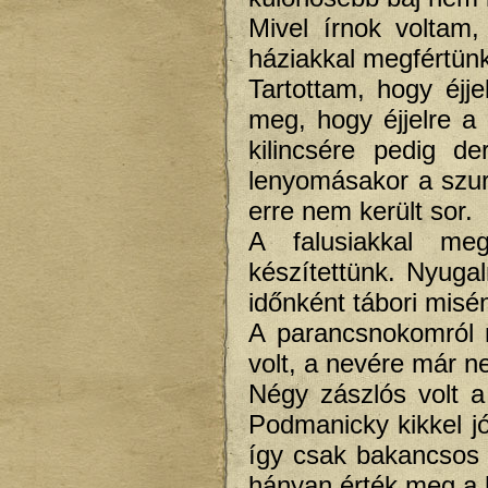
Mivel írnok voltam
háziakkal megfértünk
Tartottam, hogy éjj
meg, hogy éjjelre a
kilincsére pedig de
lenyomásakor a szuro
erre nem került sor.
A falusiakkal meg
készítettünk. Nyuga
időnként tábori misén
A parancsnokomról 
volt, a nevére már 
Négy zászlós volt 
Podmanicky kikkel j
így csak bakancsos
hányan érték meg a 