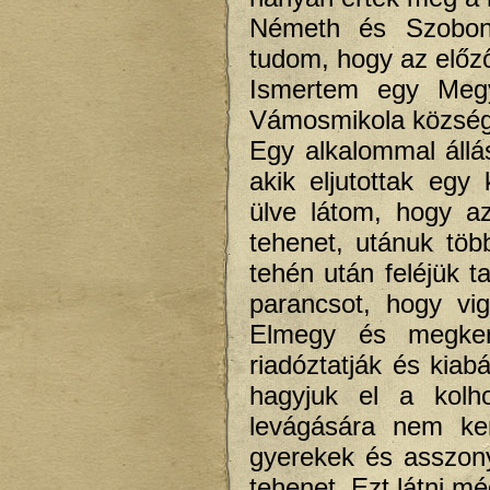
Németh és Szobon
tudom, hogy az előz
Ismertem egy Megy
Vámosmikola községb
Egy alkalommal állás
akik eljutottak egy
ülve látom, hogy a
tehenet, utánuk tö
tehén után feléjük t
parancsot, hogy vi
Elmegy és megkere
riadóztatják és kiab
hagyjuk el a kolh
levágására nem ke
gyerekek és asszony
tehenet. Ezt látni 