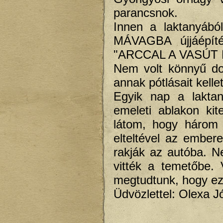
parancsnok.
Innen a laktanyábó
MÁVAGBA újjáépíté
"ARCCAL A VASÚT 
Nem volt könnyű dol
annak pótlásait kellet
Egyik nap a lakta
emeleti ablakon kit
látom, hogy három 
elteltével az ember
rakják az autóba. N
vitték a temetőbe. 
megtudtunk, hogy eze
Üdvözlettel: Olexa J