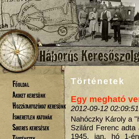
Történetek
Főoldal
Akiket keresünk
Egy megható ve
Hozzátartozókat keresünk
2012-09-12 02:09:51
Ismeretlen katonák
Nahóczky Károly a "
Sikeres keresések
Szilárd Ferenc adta 
1945. jan. hó 1-én
Történetek