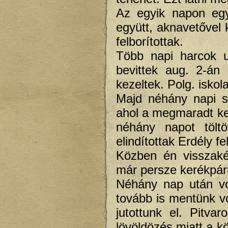
Az egyik napon egy
együtt, aknavetővel 
felborítottak.
Több napi harcok u
bevittek aug. 2-án
kezeltek. Polg. iskola
Majd néhány napi sz
ahol a megmaradt ker
néhány napot töltö
elindítottak Erdély fe
Közben én visszaké
már persze kerékpár
Néhány nap után vo
tovább is mentünk v
jutottunk el. Pitva
lövöldözés miatt a kö