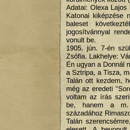
Adatai: Olexa Lajos 
Katonai kiképzése 
baleset következt
jogosítvánnyal ren
vonult be.
1905. jún. 7-én sz
Zsófia. Lakhelye: Vá
Én ugyan a Donnál n
a Sztripa, a Tisza, 
Talán ott kezdem, h
még az eredeti "Sor
voltam az írás szer
be, hanem a m. ki
századához Rimasz
Talán szerencsémre
elesett. A bevonul