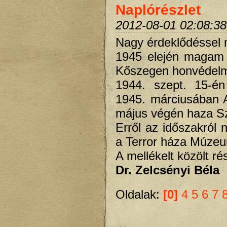
Naplórészlet
2012-08-01 02:08:38
Nagy érdeklődéssel 
1945 elején magam 
Kőszegen honvédel
1944. szept. 15-én
1945. márciusában A
május végén haza S
Erről az időszakról
a Terror háza Múzeu
A mellékelt közölt r
Dr. Zelcsényi Béla
Oldalak:
[0]
4
5
6
7