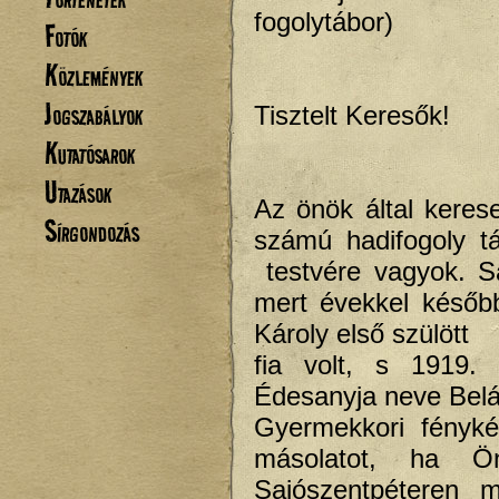
fogolytábor)
Fotók
Közlemények
Jogszabályok
Tisztelt Keresők!
Kutatósarok
Utazások
Az önök által keres
Sírgondozás
számú hadifogoly t
testvére vagyok. S
mert évekkel későb
Károly első szülött
fia volt, s 1919. 
Édesanyja neve Belá
Gyermekkori fényk
másolatot, ha Ö
Sajószentpéteren m