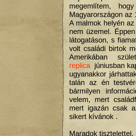
megemlítem, hogy
Magyarországon az 
A malmok helyén az 
nem üzemel. Éppen 
látogatáson, s fiama
volt családi birtok
Amerikában szü
replica
júniusban kap
ugyanakkor járhatta
talán az én testvér
bármilyen informác
velem, mert család
mert igazán csak a
sikert kívánok .
Maradok tisztelettel