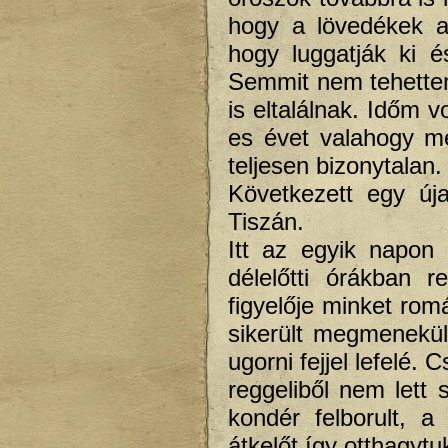
hogy a lövedékek a
hogy luggatják ki é
Semmit nem tehette
is eltalálnak. Időm 
es évet valahogy m
teljesen bizonytalan.
Következett egy új
Tiszán.
Itt az egyik napon 
délelőtti órákban r
figyelője minket rom
sikerült megmenekü
ugorni fejjel lefelé
reggeliből nem lett 
kondér felborult, a
átkelőt így otthagytu