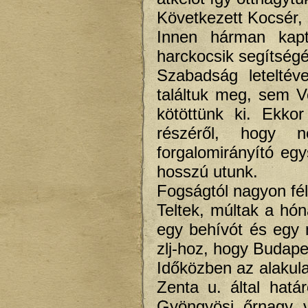
Következett Kocsér, 
Innen hárman kap
harckocsik segítségé
Szabadság leteltév
találtuk meg, sem 
kötöttünk ki. Ekk
részéről, hogy 
forgalomirányító egy
hosszú utunk.
Fogságtól nagyon fél
Teltek, múltak a hón
egy behívót és egy m
zlj-hoz, hogy Budapes
Időközben az alakula
Zenta u. által határ
Gyöngyösi őrnagy v