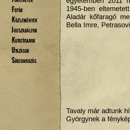
egyetemben 2011 m
Fotók
1945-ben eltemetett
Aladár kőfaragó me
Közlemények
Bella Imre, Petrasov
Jogszabályok
Kutatósarok
Utazások
Sírgondozás
Tavaly már adtunk h
Györgynek a fénykép