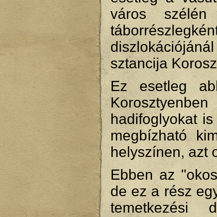
város szélén
táborrészlegkén
diszlokációjáná
sztancija Korosz
Ez esetleg ab
Korosztyenben 
hadifoglyokat is
megbízható kim
helyszínen, azt o
Ebben az "okosk
de ez a rész egy
temetkezési 