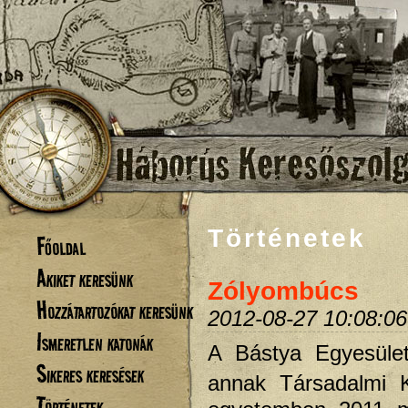
Történetek
Főoldal
Akiket keresünk
Zólyombúcs
Hozzátartozókat keresünk
2012-08-27 10:08:06
Ismeretlen katonák
A Bástya Egyesüle
Sikeres keresések
annak Társadalmi K
Történetek