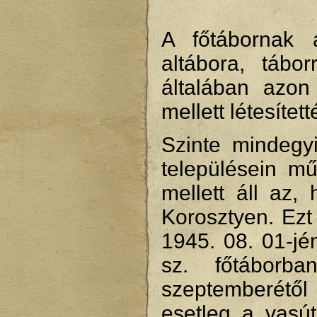
A főtábornak 
altábora, tábo
általában azon
mellett létesítet
Szinte mindegy
településein mű
mellett áll az,
Korosztyen. Ezt
1945. 08. 01-jé
sz. főtáborb
szeptemberétől 
esetleg a vasút