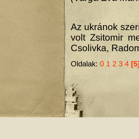
Az ukránok szer
volt Zsitomir m
Csolivka, Radom
Oldalak:
0
1
2
3
4
[5