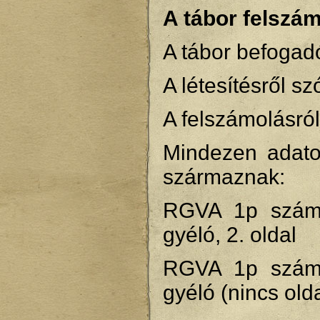
A tábor felszám
A tábor befogad
A létesítésről 
A felszámolásró
Mindezen adatok
származnak:
RGVA 1p számú
gyéló, 2. oldal
RGVA 1p számú
gyéló (nincs ol