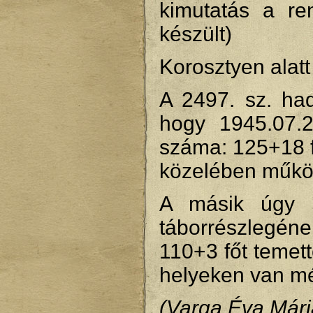
kimutatás a re
készült)
Korosztyen alatt 
A 2497. sz. had
hogy 1945.07.20
száma: 125+18 f
közelében működ
A másik úgy s
táborrészlegén
110+3 főt temet
helyeken van mé
(Varga Éva Mári