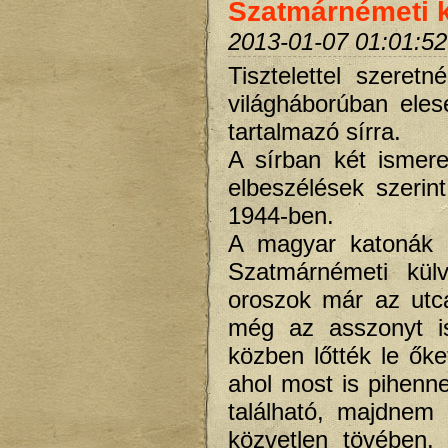
Szatmárnémeti k
2013-01-07 01:01:52
Tisztelettel szeret
világháborúban eles
tartalmazó sírra.
A sírban két ismere
elbeszélések szerin
1944-ben.
A magyar katonák á
Szatmárnémeti kül
oroszok már az utca
még az asszonyt i
közben lőtték le ők
ahol most is pihenn
található, majdne
közvetlen tövében.