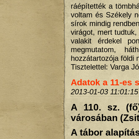
ráépítették a tömbh
voltam és Székely n
sírok mindig rendben
virágot, mert tudtuk
valakit érdekel p
megmutatom, hátha
hozzátartozója földi
Tisztelettel: Varga 
Adatok a 11-es 
2013-01-03 11:01:15
A 110. sz. (fő
városában (Zsi
A tábor alapítá