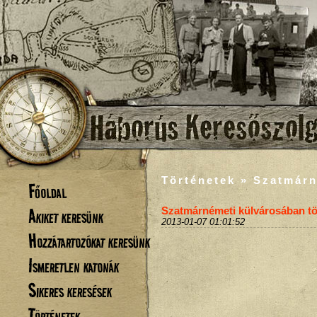
Történetek » Szatmárn
Főoldal
Akiket keresünk
Szatmárnémeti külvárosában tör
2013-01-07 01:01:52
Hozzátartozókat keresünk
Ismeretlen katonák
Sikeres keresések
Történetek