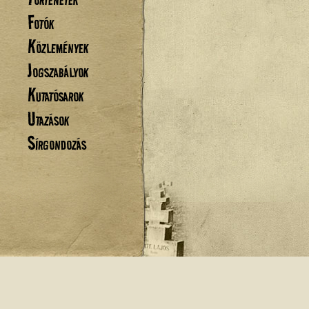
Fotók
Közlemények
Jogszabályok
Kutatósarok
Utazások
Sírgondozás