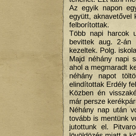
Az egyik napon egy
együtt, aknavetővel 
felborítottak.
Több napi harcok u
bevittek aug. 2-án
kezeltek. Polg. iskola
Majd néhány napi sz
ahol a megmaradt ker
néhány napot töltö
elindítottak Erdély fe
Közben én visszaké
már persze kerékpár
Néhány nap után vo
tovább is mentünk v
jutottunk el. Pitva
lövöldözés miatt a kö