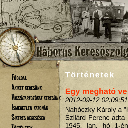
Történetek
Főoldal
Akiket keresünk
Egy megható ve
Hozzátartozókat keresünk
2012-09-12 02:09:51
Ismeretlen katonák
Nahóczky Károly a "
Sikeres keresések
Szilárd Ferenc adta 
1945. jan. hó 1-én
Történetek