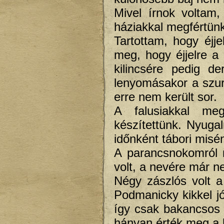
Mivel írnok voltam
háziakkal megfértünk
Tartottam, hogy éjj
meg, hogy éjjelre a
kilincsére pedig de
lenyomásakor a szuro
erre nem került sor.
A falusiakkal meg
készítettünk. Nyuga
időnként tábori misén
A parancsnokomról 
volt, a nevére már 
Négy zászlós volt 
Podmanicky kikkel j
így csak bakancsos
hányan érték meg a 