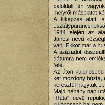
baloldali én vagyok
melyről másolatot ké
A kiképzés alatt i
osztályparancsnoksá
1944 elején az ala
Jánosi nevű közsé
van. Ekkor már a hu
A századot összeállí
dátumra nem emléksz
felé.
Az úton különösebb
két mozdony húzta, e
keresztül hagytuk el.
Majd néhány nap ut
"Rata" nevű repülő
különösebb baj nem k