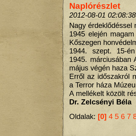
Naplórészlet
2012-08-01 02:08:38
Nagy érdeklődéssel 
1945 elején magam 
Kőszegen honvédel
1944. szept. 15-én
1945. márciusában A
május végén haza S
Erről az időszakról
a Terror háza Múzeu
A mellékelt közölt r
Dr. Zelcsényi Béla
Oldalak:
[0]
4
5
6
7