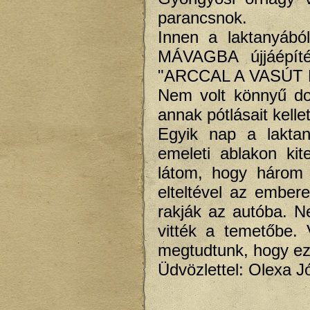
parancsnok.
Innen a laktanyábó
MÁVAGBA újjáépíté
"ARCCAL A VASÚT 
Nem volt könnyű dol
annak pótlásait kellet
Egyik nap a lakta
emeleti ablakon kit
látom, hogy három 
elteltével az ember
rakják az autóba. N
vitték a temetőbe. 
megtudtunk, hogy eze
Üdvözlettel: Olexa J