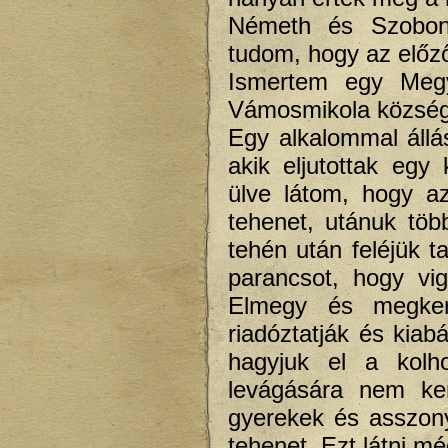
Németh és Szobon
tudom, hogy az előz
Ismertem egy Megy
Vámosmikola községb
Egy alkalommal állás
akik eljutottak egy
ülve látom, hogy a
tehenet, utánuk tö
tehén után feléjük t
parancsot, hogy vi
Elmegy és megkere
riadóztatják és kiab
hagyjuk el a kolh
levágására nem ke
gyerekek és asszony
tehenet. Ezt látni 