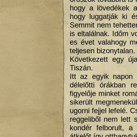
hogy a lövedékek a
hogy luggatják ki é
Semmit nem tehette
is eltalálnak. Időm 
es évet valahogy m
teljesen bizonytalan.
Következett egy új
Tiszán.
Itt az egyik napon 
délelőtti órákban r
figyelője minket rom
sikerült megmenekü
ugorni fejjel lefelé
reggeliből nem lett 
kondér felborult, a
átkelőt így otthagytu