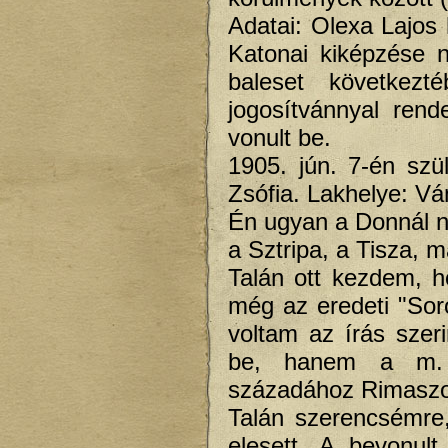
Adatai: Olexa Lajos 
Katonai kiképzése 
baleset következt
jogosítvánnyal ren
vonult be.
1905. jún. 7-én sz
Zsófia. Lakhelye: Vá
Én ugyan a Donnál n
a Sztripa, a Tisza, 
Talán ott kezdem, h
még az eredeti "Sor
voltam az írás szer
be, hanem a m. ki
századához Rimasz
Talán szerencsémre
elesett. A bevonul