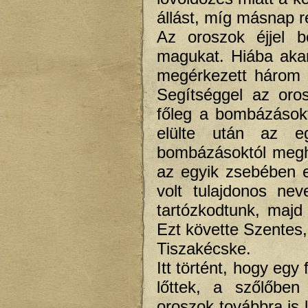
állást, míg másnap r
Az oroszok éjjel b
magukat. Hiába akart
megérkezett három 
Segítséggel az oros
főleg a bombázásokt
elülte után az e
bombázásoktól megha
az egyik zsebében e
volt tulajdonos ne
tartózkodtunk, majd
Ezt követte Szentes
Tiszakécske.
Itt történt, hogy egy
lőttek, a szőlőben
oroszok továbbra is 