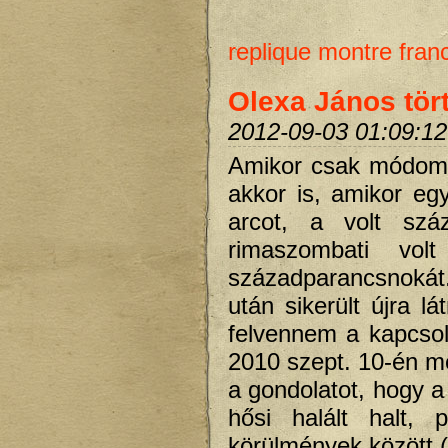
replique montre fran
Olexa János tör
2012-09-03 01:09:12
Amikor csak módomb
akkor is, amikor eg
arcot, a volt sz
rimaszombati vol
századparancsnokát
után sikerült újra l
felvennem a kapcsola
2010 szept. 10-én me
a gondolatot, hogy a
hősi halált halt,
körülmények között (m