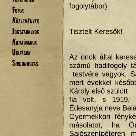
fogolytábor)
Fotók
Közlemények
Jogszabályok
Tisztelt Keresők!
Kutatósarok
Utazások
Az önök által keres
Sírgondozás
számú hadifogoly t
testvére vagyok. S
mert évekkel későb
Károly első szülött
fia volt, s 1919. 
Édesanyja neve Belá
Gyermekkori fényk
másolatot, ha Ö
Sajószentpéteren m