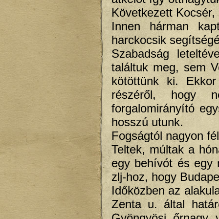
Következett Kocsér, 
Innen hárman kap
harckocsik segítségé
Szabadság leteltév
találtuk meg, sem 
kötöttünk ki. Ekk
részéről, hogy 
forgalomirányító egy
hosszú utunk.
Fogságtól nagyon fél
Teltek, múltak a hón
egy behívót és egy m
zlj-hoz, hogy Budapes
Időközben az alakula
Zenta u. által határ
Gyöngyösi őrnagy v