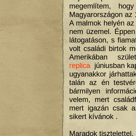
megemlítem, hogy
Magyarországon az 
A malmok helyén az 
nem üzemel. Éppen 
látogatáson, s fiama
volt családi birtok
Amerikában szü
replica
júniusban kap
ugyanakkor járhatta
talán az én testvér
bármilyen informác
velem, mert család
mert igazán csak a
sikert kívánok .
Maradok tisztelettel