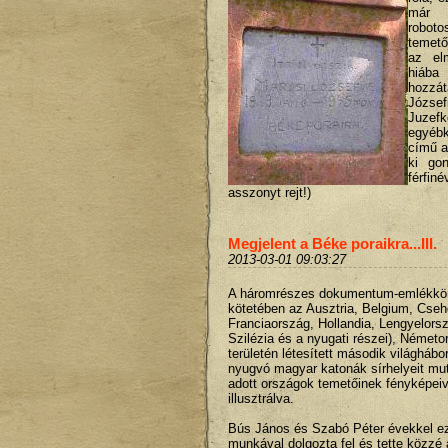
már 
robo
temető
az el
hiába 
hozzá
Józse
Juze
egyé
című a
ki go
férf
asszonyt rejt!)
Megjelent a Béke poraikra...III.
2013-03-01 09:03:27
A háromrészes dokumentum-emlékkön
kötetében az Ausztria, Belgium, Cseh
Franciaország, Hollandia, Lengyelors
Szilézia és a nyugati részei), Német
területén létesített második világhá
nyugvó magyar katonák sírhelyeit mut
adott országok temetőinek fényképei
illusztrálva.
Bús János és Szabó Péter évekkel eze
munkával dolgozta fel és tette közzé a