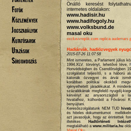
Önálló keresést folytatha
Fotók
internetes oldalakon:
www.hadisir.hu
Közlemények
www.hadifogoly.hu
www.volksbund.de
Jogszabályok
masal oku
Kutatósarok
exclusivreplik.com
replica audemars p
Utazások
Hadiárvák, hadiözvegyek nyugdí
2015-07-26 11:07:58
Sírgondozás
Mint ismeretes, a Parlament július k
1994.XLV. törvényt, lehetővé téve, 
Honvédségben és Csendőrségben 19
szolgálatot teljesítő, s a háború a
katonák özvegyei és árvái ismé
korábban politikai okokból me
igényelhetett járadékukat. A minden
százalékának megfelelő nyugdíj-kie
kérvényt az anyaországból a lakh
hivatalhoz, külhonból a Fővárosi K
benyújtani.
Keresőszolgálatunk NEM TUD
hivat
és hiteles dokumentumot mellékeln
azt javasoljuk, hogy az érintettek fo
illetékes
Hadtörténeti Intézet
megtalálható a
www.militaria.hu
olda
Masal Oku