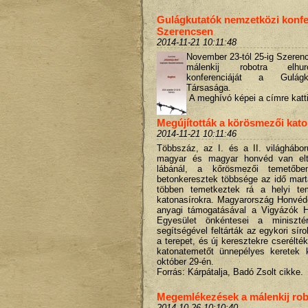
Gulágkutatók nemzetközi konfe
Szerencsen
2014-11-21 10:11:48
November 23-tól 25-ig
Szerenc
málenkij robotra elhur
konferenciáját a Gulágk
Társasága.
A meghívó képei a címre katti
Megújították a körösmezői kat
2014-11-21 10:11:46
Többszáz, az I. és a II. világhábor
magyar és magyar honvéd van elt
lábánál, a kőrösmezői temetőben
betonkeresztek többsége az idő mart
többen temetkeztek rá a helyi te
katonasírokra. Magyarország Honvéd
anyagi támogatásával a Vigyázók Ha
Egyesület önkéntesei a miniszté
segítségével feltárták az egykori síro
a terepet, és új keresztekre cserélték 
katonatemetőt ünnepélyes keretek k
október 29-én.
Forrás: Kárpátalja, Badó Zsolt cikke.
Megemlékezések a málenkij rob
2014-10-26 10:10:40