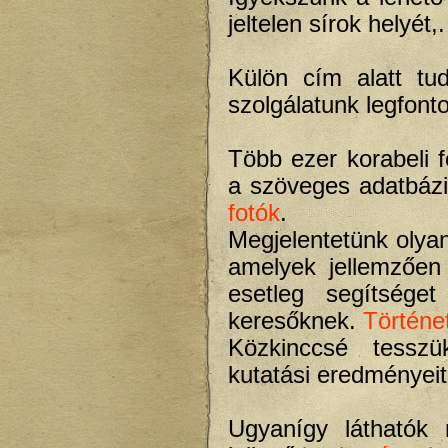
jeltelen sírok helyét,
Külön cím alatt t
szolgálatunk legfonto
Több ezer korabeli fo
a szöveges adatbázi
fotók
.
Megjelentetünk olya
amelyek jellemzően
esetleg segítséget
keresőknek.
Történe
Közkinccsé tesszük
kutatási eredményeit
Ugyanígy láthatók 