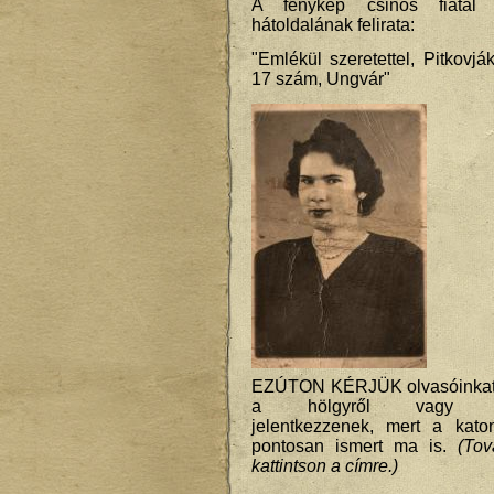
A fénykép csinos fiatal
hátoldalának felirata:
"Emlékül szeretettel, Pitkovjá
17 szám, Ungvár"
EZÚTON KÉRJÜK olvasóinkat, 
a hölgyről vagy leszá
jelentkezzenek, mert a kato
pontosan ismert ma is.
(Tov
kattintson a címre.)