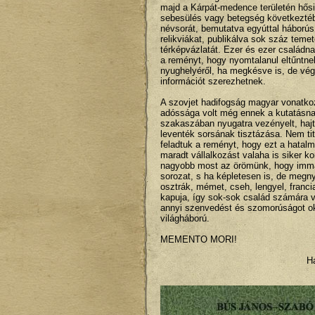
majd a Kárpát-medence területén hősi h
sebesülés vagy betegség következtéb
névsorát, bemutatva egyúttal háborús
relikviákat, publikálva sok száz temet
térképvázlatát. Ezer és ezer családn
a reményt, hogy nyomtalanul eltűntnek
nyughelyéről, ha megkésve is, de vé
információt szerezhetnek.
A szovjet hadifogság magyar vonatkoz
adóssága volt még ennek a kutatásna
szakaszában nyugatra vezényelt, hajt
leventék sorsának tisztázása. Nem ti
feladtuk a reményt, hogy ezt a hatal
maradt vállalkozást valaha is siker k
nagyobb most az örömünk, hogy immár
sorozat, s ha képletesen is, de megnyí
osztrák, mémet, cseh, lengyel, franci
kapuja, így sok-sok család számára v
annyi szenvedést és szomorúságot 
világháború.
MEMENTO MORI!
Havasi Já