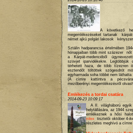
A következő het
megemlékezéseket tartanak kárpát
német ajkú polgári lakosok kényszer
Sztálin hadparancsa értelmében 19
hónapjaiban több mint százezer nőt és
a Kárpát-medencéből úgynevezett
szovjet iparvidékekre. Legtöbbjü
térhetett haza, de több tízezren 
esztendőt töltöttek szögesdrót mög
egyharmada soha többé nem láthatta 
(A címre kattintva a pécsvára
mezőberényi megemlékezésről olvasha
Emlékezés a tordai csatára
2014-09-23 10:09:17
A II. világháború egyi
helytállására, az 1944 sze
emlékeznek a hősi halo
rolex
tisztelői október 4-ik
részletes meghívó a címre 