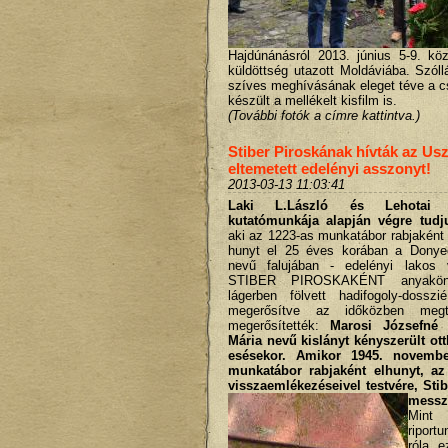
Hajdúnánásról 2013. június 5-9. köz
küldöttség utazott Moldáviába. Szóll
szíves meghívásának eleget
téve a c
készült a mellékelt kisfilm is.
(További fotók a címre kattintva.)
Stiber Piroskának hívták az U
eltemetett edelényi asszonyt!
2013-03-13 11:03:41
Laki L.László és Lehotai 
kutatómunkája alapján végre tudj
aki az 1223-as munkatábor rabjaként
hunyt el 25 éves korában a Dony
nevű falujában - edelényi lakos 
STIBER PIROSKAKÉNT anyaköny
lágerben fölvett hadifogoly-dossz
megerősítve az időközben megta
megerősítették:
Marosi Józsefné 
Mária nevű kislányt kényszerült o
esésekor. Amikor 1945. novembe
munkatábor rabjaként elhunyt, az
visszaemlékezéseivel testvére, Stib
messz
Mint 
ripor
róla, e