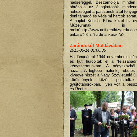
hadsereggel. Beszámolója minden r
ábrázolja az átlagkatonák mindenn
nehézségeit a partizánok által fenyeg
doni támadó és védelmi harcok során
A naplót Kehidai Klára közel tíz é
Múzeumnak is elj
href="http://www.anitkentkizyurdu.c
ankara">Kız Yurdu ankara</a>
Zarándokút Moldáviában
2013-06-14 01:06:36
Hajdúnánásról 1944 november elején 
és fiút hurcoltak el a "felszabad
kényszermunkára. A négyszázból t
haza... A legtöbb málenkij roboto
kivegye részét a Nagy Szovjetunió újj
körülmények között pusztult
gyűjtőtáborokban. Ilyen volt a bessz
és Reni is.