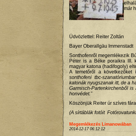
elhal
már h
Üdvözlettel: Reiter Zoltán
Bayer Oberallgäu Immenstadt
Sonthofenről megemlékezik B
Péter is a Béke poraikra III
magyar katona (hadifogoly) elt
A temetőről a következőket 
sonthofeni tbc-szanatóriumb
katonák nyugszanak itt, de a h
Garmisch-Partenkirchenből is
honvédet."
Köszönjük Reiter úr szíves fár
(A sírtáblák fotóit Fotórovatun
Megemlékezés Limanowában
2014-12-17 06:12:12