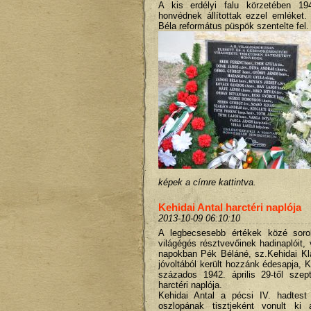
A kis erdélyi falu körzetében 19
honvédnek állítottak ezzel emléket
Béla református püspök szentelte fel.
képek a címre kattintva.
Kehidai Antal harctéri naplója
2013-10-09 06:10:10
A legbecsesebb értékek közé soro
világégés résztvevőinek hadinaplóit,
napokban Pék Béláné, sz.Kehidai Klá
jóvoltából került hozzánk édesapja, K
százados 1942. április 29-től szep
harctéri naplója.
Kehidai Antal a pécsi IV. hadtest
oszlopának tisztjeként vonult ki