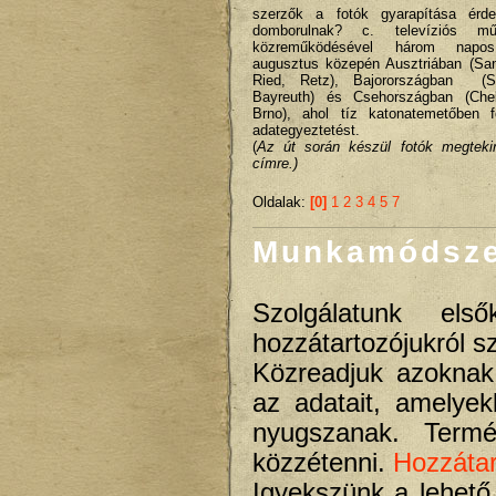
szerzők a fotók gyarapítása érde
domborulnak? c. televíziós
közreműködésével három napos
augusztus közepén Ausztriában (San
Ried, Retz), Bajorországban (S
Bayreuth) és Csehországban (Che
Brno), ahol tíz katonatemetőben 
adategyeztetést.
(
Az út során készül fotók megtekin
címre.)
Oldalak:
[0]
1
2
3
4
5
7
Munkamódsze
Szolgálatunk els
hozzátartozójukról s
Közreadjuk azoknak
az adatait, amelye
nyugszanak. Termé
közzétenni.
Hozzátar
Igyekszünk a lehető