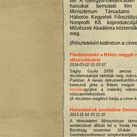
vel. A Gyergyói-medencében 
harcokat bemutató film
Minisztérium Társadalmi
Háborús Kegyeleti Főosztály
Nonprofit Kft. koprodukci
Művészeti Akadémia
közreműk
meg.
(Részletekért kattintson a címre
Filmbemutató a Békés megyei 
elhurcolásáról
2014-03-02 01:03:57
Sághy Gyula 2X50 perces dok
díszbemutatóját tartották meg márc
Parkban. A neves dokumentumfilm-
keresztül járta a Békés megyei
tercüme
gyűjtve a málenkij roboto
visszaemlékezéseit.
(A részletes meghívó fotója a címre ka
Honvédsírok szentelése Geren
2013-11-14 10:11:10
A Honvédelmi Minisztérium támo
emlékművet állított fel a Tordai 
Bizottság november 10-iké
Gerendszentkereszt templomkertjében