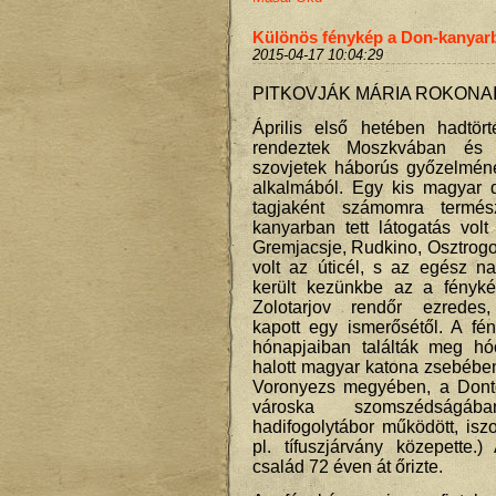
Különös fénykép a Don-kanyar
2015-04-17 10:04:29
PITKOVJÁK MÁRIA ROKONA
Április első hetében hadtört
rendeztek Moszkvában és
szovjetek háborús győzelméne
alkalmából. Egy kis magyar d
tagjaként számomra termé
kanyarban tett látogatás vol
Gremjacsje, Rudkino, Osztrog
volt az úticél, s az egész n
került kezünkbe az a fényké
Zolotarjov rendőr ezredes, 
kapott egy ismerősétől. A fé
hónapjaiban találták meg hó
halott magyar katona zsebébe
Voronyezs megyében, a Dontó
városka szomszédságába
hadifogolytábor működött, is
pl. tífuszjárvány közepette.
család 72 éven át őrizte.