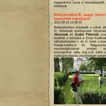
megörökítve ezzel a honvédrepülők,
kitartását.
Béke poraikra III., avagy: könyv
hadszíntér halottjairól
2012-08-19 12:08:33
Befejezéséhez közeledik a sokak ált
III. kötetének szerkesztési folyama
Jánosnak
és
Szabó Péternek
szep
leadniuk a kéziratot a Zrinyi Kiadóna
nélkülözhetetlen I. és II. kötet a kele
Kárpát-medence és Magyarorszá
veszteséglistáinak minden ed
összegzését adta, míg a III. kötet a
hadifogolytáborok veszteségeit tarta