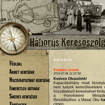
Aktuális
Főoldal
Akiket keresünk
Kutatási szünet
2015-07-06 11:07:50
Hozzátartozókat keresünk
Kedves Olvasóink!
Kapacitáshiány miatt bizonyt
Ismeretlen katonák
nem tudunk keresőlevelekre v
hozzátartozó keresésével ford
Sikeres keresések
a Honvédelmi Minisztér
főosztályához a Masal Oku
ha
Történetek
címen.