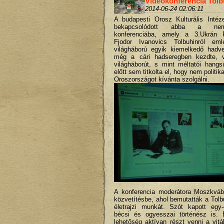
Videokonferencia Tolb
2014-06-24 02:06:11
A budapesti Orosz Kulturális Intéz
bekapcsolódott abba a nemze
konferenciába, amely a 3.Ukrán F
Fjodor Ivanovics Tolbuhinról em
világháború egyik kiemelkedő hadve
még a cári hadseregben kezdte, v
világháborút, s mint méltatói hangs
előtt sem titkolta el, hogy nem politi
Oroszországot kívánta szolgálni.
A konferencia moderátora Moszkváb
közvetítésbe, ahol bemutatták a Tolb
életrajzi munkát. Szót kapott egy-e
bécsi és ogyesszai történész is. 
lehetőség aktívan részt venni a vitáb