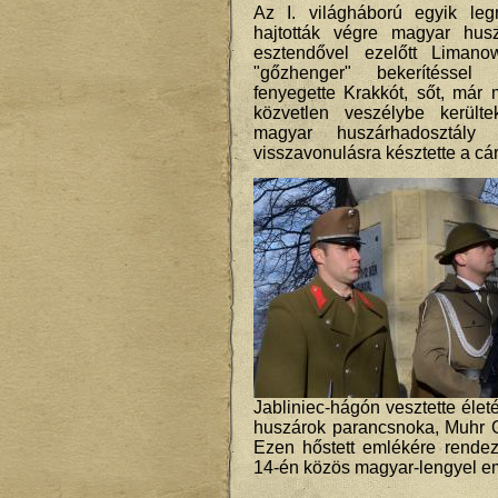
Az I. világháború egyik leg
hajtották végre magyar hu
esztendővel ezelőtt Liman
"gőzhenger" bekerítéssel 
fenyegette Krakkót, sőt, már
közvetlen veszélybe került
magyar huszárhadosztály h
visszavonulásra késztette a cár
Jabliniec-hágón vesztette élet
huszárok parancsnoka, Muhr O
Ezen hőstett emlékére rende
14-én közös magyar-lengyel e