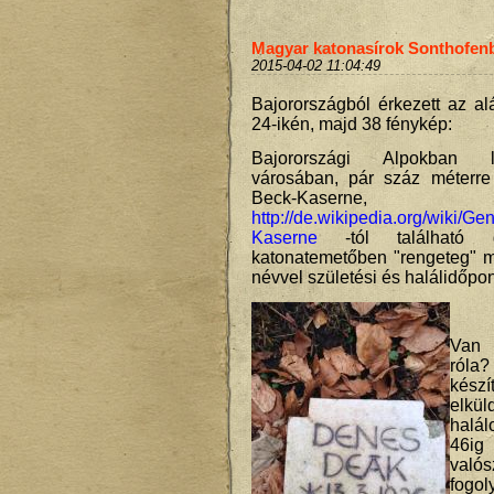
Magyar katonasírok Sonthofen
2015-04-02 11:04:49
Bajorországból érkezett az al
24-ikén, majd 38 fénykép:
Bajorországi Alpokban 
városában, pár száz méterre
Beck-Kaserne,
http://de.wikipedia.org/wiki/Ge
Kaserne
-tól található g
katonatemetőben "rengeteg" 
névvel születési és halálidőpon
Van 
róla
kész
elkü
halál
46i
val
fogol