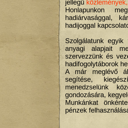
jellegű
közlemények,
Honlapunkon megt
hadiárvasággal, ká
hadijoggal kapcsolat
Szolgálatunk egyik
anyagi alapjait m
szervezzünk és veze
hadifogolytáborok he
A már meglévő áll
segítése, kiegé
menedzselünk köz
gondozására, kegyel
Munkánkat önkéntes
pénzek felhasználás