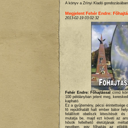
A könyv a Zrínyi Kiadó gondozásában
Megjelent Fehér Endre: Főhajtá
2013-02-19 03:02:32
Fehér Endre: Főhajtással
című kön
100 példányban jelent meg, kereske
kapható.
Ez a gyűjtemény, pécsi érintettsége o
fő repülőhalált halt ember bátor hely
felállított obeliszk létesítését é
mutatja be, majd ezt követi az arra
hősök fellelhető életútjának mélt
nevében, egy főhajtás az elődök 