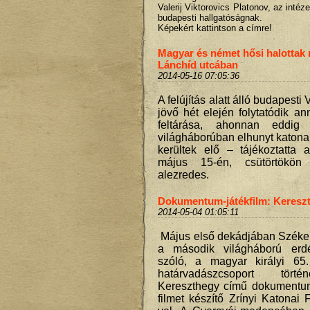
Valerij Viktorovics Platonov, az intéz
budapesti hallgatóságnak.
Képekért kattintson a címre!
Magyar és német hősi halottak
Lánchíd utcában
2014-05-16 07:05:36
A felújítás alatt álló budapesti
jövő hét elején folytatódik an
feltárása, ahonnan eddig
világháborúban elhunyt katona
kerültek elő – tájékoztatta 
május 15-én, csütörtökö
alezredes.
Dokumentum-játékfilm: Keresz
2014-05-04 01:05:11
Május első dekádjában Székely
a második világháború erdé
szóló, a magyar királyi 65
határvadászcsoport tört
Kereszthegy című dokumentumf
filmet készítő Zrínyi Katonai 